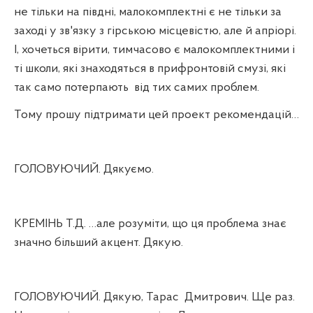
не тільки на півдні, малокомплектні є не тільки за
заході у зв'язку з гірською місцевістю, але й апріорі.
І, хочеться вірити, тимчасово є малокомплектними і
ті школи, які знаходяться в прифронтовій смузі, які
так само потерпають
від тих самих проблем.
Тому прошу підтримати цей проект рекомендацій…
ГОЛОВУЮЧИЙ. Дякуємо.
КРЕМІНЬ Т.Д. …але розуміти, що ця проблема знає
значно більший акцент. Дякую.
ГОЛОВУЮЧИЙ. Дякую, Тарас
Дмитрович. Ще раз.