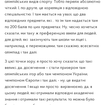
олімпійських видів спорту. Тобто перелік абсолютно
чіткий. І, по-друге, це кореляція з відповідною
спеціальністю. І там мається на увазі, що два
відповідних предмети, які… то їм там надається там
по 200 балів по цих предметах. Ну, чесно хочеться
сказати, ми таку ж преференцію ввели для людей,
для дітей, які
закінчують там школи чи ліцеї і,
наприклад, є переможцями, там скажімо, всесвітніх
олімпіад і так далі.
З цієї точки зору, я просто хочу сказати, що такі
великі, да, досягнення – стати призером там
олімпійських ігор або там чемпіоном України,
чемпіоном Європи і так далі, - ну, це видатні
досягнення. І якщо ми просто
вирівнюємо, да, в
цьому людей, які отримали відповідні академічні
знання і отримали такі результати, то можна було