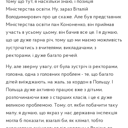
тому що тут, я наскільки знаю, і позиція
Міністерства освіти. Ну, зараз Віталій
Володимирович про це скаже. Але був представник
Міністерства освіти пан Кононенко, він приймав
участь в усьому цьому, він бачив все це. І я думаю,
що це дуже гарна річ, тому що ми маємо можливість
зустрічатись з вчителями, викладачами, з
ректорами, і дуже багато речей.
Ну, але зверну увагу, от була зустріч із ректорами,
головна, одна з головних проблем - те, що багато
дітей виїжджають, на жаль, за кордон в Польщу. І
Польща дуже активно працює вже з дітьми,
розпочинаючи вже з старших класів, і це є дуже
великою проблемою. Тому, от, якби побачити таку
мапу, я думаю, що якраз у нас державна інспекція
могла б показати, взагалі би, як клімат, тобто