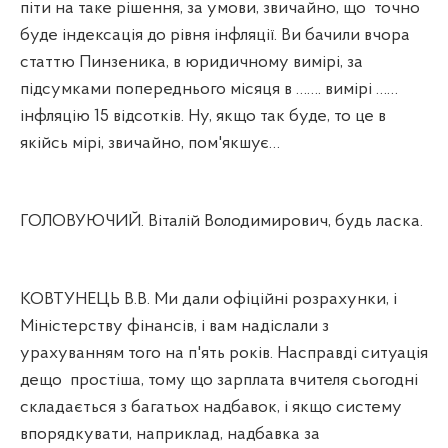
піти на таке рішення, за умови, звичайно, що
точно
буде індексація до рівня інфляції. Ви бачили вчора
статтю Пинзеника, в юридичному вимірі, за
підсумками попереднього місяця в ……. вимірі ……
інфляцію 15 відсотків. Ну, якщо так буде, то це в
якійсь мірі, звичайно, пом'якшує…
ГОЛОВУЮЧИЙ. Віталій Володимирович, будь ласка.
КОВТУНЕЦЬ В.В. Ми дали офіційні розрахунки, і
Міністерству фінансів, і вам надіслали з
урахуванням того на п'ять років. Насправді ситуація
дещо
простіша, тому що зарплата вчителя сьогодні
складається з багатьох надбавок, і якщо систему
впорядкувати, наприклад, надбавка за