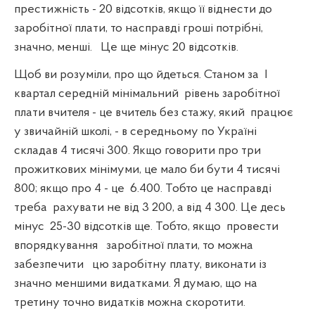
престижність - 20 відсотків, якщо її віднести до
заробітної плати, то насправді гроші потрібні,
значно, менші.
Це ще мінус 20 відсотків.
Щоб ви розуміли, про що йдеться. Станом за
I
квартал середній мінімальний
рівень заробітної
плати вчителя - це вчитель без стажу, який
працює
у звичайній школі, - в середньому по Україні
складав 4 тисячі 300. Якщо говорити про три
прожиткових мінімуми, це мало би бути 4 тисячі
800; якщо про 4 - це
6.400. Тобто це насправді
треба
рахувати не від 3 200, а від 4 300. Це десь
мінус
25-30 відсотків ще. Тобто, якщо
провести
впорядкування
заробітної плати, то можна
забезпечити
цю заробітну плату, виконати із
значно меншими видатками. Я думаю, що на
третину точно видатків можна скоротити.