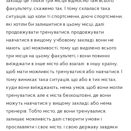
закладі це тільки три місця відносно там всього
факультету, скажемо так. І тому склалася така
ситуація, що коли ті спортсмени, діючі спортсмени,
які хотіли би залишитися в цьому місці, далі
продовжувати тренуватися, продовжувати
навчатися в вищому учбовому закладі, вони не
мають
цієї можливості, тому що виділено всього
три місця на цьому факультеті, і вони повинні
виїжджати в інше місто або взагалі
в іншу країну,
щоб мати можливість тренуватися або навчатися. І
тому виникає така ситуація, що або в тих містах,
куди вони виїжджають, нема умов, щоб вони могли
тренуватися, але є міста безкоштовні, де вони
можуть навчатися у вищому закладі; або нема
тренерів. Тобто місто, де вони тренувалися,
залишає можливість далі створити умови і
прославляти і своє місто, і свою державу завдяки