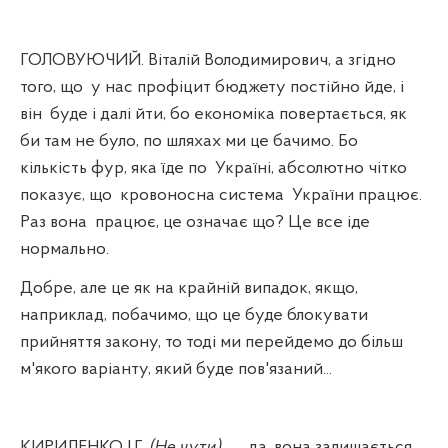
ГОЛОВУЮЧИЙ. Віталій Володимирович, а згідно
того, що
у нас профіцит бюджету постійно йде, і
він
буде і далі йти, бо економіка повертається, як
би там не було, по шляхах ми це бачимо. Бо
кількість фур, яка їде по
Україні, абсолютно чітко
показує, що
кровоносна система
України працює.
Раз вона
працює, це означає що? Це все іде
нормально.
Добре, але це як на крайній випадок, якщо,
наприклад, побачимо, що це буде блокувати
прийняття закону, то тоді ми перейдемо до більш
м'якого варіанту, який буде пов'язаний...
КИРИЛЕНКО І.Г.
(Не чути)…..
. да, вона залишається