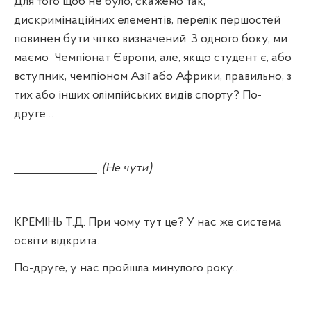
Для того щоб не було, скажемо так,
дискримінаційних елементів, перелік першостей
повинен бути чітко визначений. З одного боку, ми
маємо
Чемпіонат Європи, але, якщо студент є, або
вступник, чемпіоном Азії або Африки, правильно, з
тих або інших олімпійських видів спорту? По-
друге…
_______________.
(Не чути)
КРЕМІНЬ Т.Д. При чому тут це? У нас же система
освіти відкрита.
По-друге, у нас пройшла минулого року…