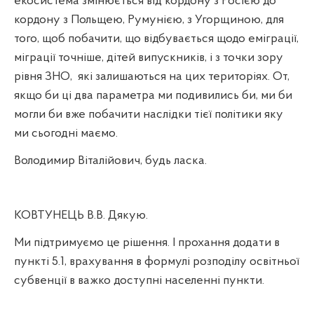
екосистема змінюється від кордону з Росією до
кордону з Польщею, Румунією, з Угорщиною, для
того, щоб побачити, що відбувається щодо еміграції,
міграції точніше, дітей випускників, і з точки зору
рівня ЗНО,
які залишаються на цих територіях. От,
якщо би ці два параметра ми подивились би, ми би
могли би вже побачити наслідки тієї політики яку
ми сьогодні маємо.
Володимир Віталійович, будь ласка.
КОВТУНЕЦЬ В.В. Дякую.
Ми підтримуємо це рішення. І прохання додати в
пункті 5.1, врахування в формулі розподілу освітньої
субвенції в важко доступні населенні пункти.