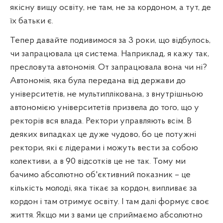
якісну вищу освіту, не там, не за кордоном, а тут, де
їх батьки є.
Тепер давайте подивимося за 3 роки, що відбулось,
чи запрацювала ця система. Наприклад, я кажу так,
пресловута автономія. От запрацювала вона чи ні?
Автономія, яка була передана від держави до
університетів, не мультиплікована, з внутрішньою
автономією університетів призвела до того, що у
ректорів вся влада. Ректори управляють всім. В
деяких випадках це дуже чудово, бо це потужні
ректори, які є лідерами і можуть вести за собою
колективи, а в 90 відсотків це не так. Тому ми
бачимо абсолютно об'єктивний показник – це
кількість молоді, яка тікає за кордон, випливає за
кордон і там отримує освіту. І там далі формує своє
життя. Якщо ми з вами це сприймаємо абсолютно