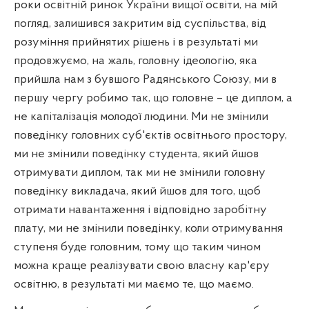
роки освітній ринок України вищої освіти, на мій
погляд, залишився закритим від суспільства, від
розуміння прийнятих рішень і в результаті ми
продовжуємо, на жаль, головну ідеологію, яка
прийшла нам з бувшого Радянського Союзу, ми в
першу чергу робимо так, що головне – це диплом, а
не капіталізація молодої людини. Ми не змінили
поведінку головних суб'єктів освітнього простору,
ми не змінили поведінку студента, який йшов
отримувати диплом, так ми не змінили головну
поведінку викладача, який йшов для того, щоб
отримати навантаження і відповідно заробітну
плату, ми не змінили поведінку, коли отримування
ступеня буде головним, тому що таким чином
можна краще реалізувати свою власну кар'єру
освітню, в результаті ми маємо те, що маємо.