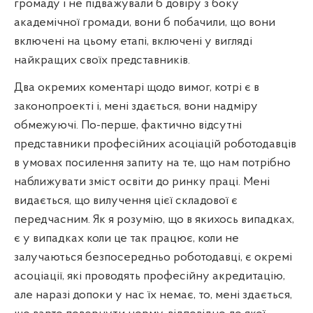
громаду і не підважували б довіру з боку
академічної громади, вони б побачили, що вони
включені на цьому етапі, включені у вигляді
найкращих своїх представників.
Два окремих коментарі щодо вимог, котрі є в
законопроекті і, мені здається, вони надміру
обмежуючі. По-перше, фактично відсутні
представники професійних асоціацій роботодавців
в умовах посилення запиту на те, що нам потрібно
наближувати зміст освіти до ринку праці. Мені
видається, що вилучення цієї складової є
передчасним. Як я розумію, що в якихось випадках,
є у випадках коли це так працює, коли не
залучаються безпосередньо роботодавці, є окремі
асоціації, які проводять професійну акредитацію,
але наразі допоки у нас їх немає, то, мені здається,