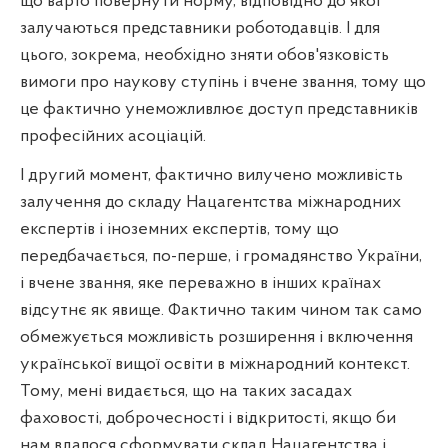
що варто повернути норму, відповідно до якої
залучаються представники роботодавців. І для
цього, зокрема, необхідно зняти обов'язковість
вимоги про наукову ступінь і вчене звання, тому що
це фактично унеможливлює доступ представників
професійних асоціацій.
І другий момент, фактично вилучено можливість
залучення до складу Нацагентства міжнародних
експертів і іноземних експертів, тому що
передбачається, по-перше, і громадянство України,
і вчене звання, яке переважно в інших країнах
відсутнє як явище. Фактично таким чином так само
обмежується можливість розширення і включення
української вищої освіти в міжнародний контекст.
Тому, мені видається, що на таких засадах
фаховості, доброчесності і відкритості, якщо би
нам вдалося сформувати склад Нацагентства і