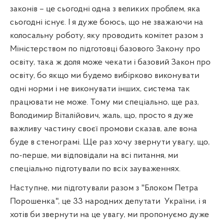
законів – це сьогодні одна з великих проблем, яка
сьогодні існує. І я дуже боюсь, що не зважаючи на
колосальну роботу, яку проводить комітет разом з
Міністерством по підготовці базового Закону про
освіту, така ж доля може чекати і базовий Закон про
освіту, бо якщо ми будемо вибірково виконувати
одні норми і не виконувати інших, система так
працювати не може. Тому ми спеціально, ще раз,
Володимир Віталійович, жаль, що, просто я дуже
важливу частину своєї промови сказав, але вона
буде в стенограмі. Ще раз хочу звернути увагу, що,
по-перше, ми відповідали на всі питання, ми
спеціально підготували по всіх зауваженнях.
Наступне, ми підготували разом з "Блоком Петра
Порошенка", це 33 народних депутати
України, і я
хотів би звернути на це увагу, ми пропонуємо дуже