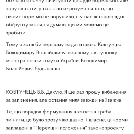
бо якщо я почну зачитувати це буде нормально, але
хочу сказати, у нас є чітке розуміння того, що
ніяких норм ми не порушили, є у нас всі відповідні
обґрунтування, і я думаю, що ми можемо це
зробити.
Тому я хотів би першому надати слово Ковтунцю
Володимиру Віталійовичу, першому заступнику
міністра освіти і науки України. Володимир
Віталійович, будь ласка.
КОВТУНЕЦЬ В.В. Дякую. Я ще раз прошу вибачення
за запізнення, але остання миля завжди найважча.
Те, що порядок формування агентства треба
змінити, це було зрозуміло давно. І, власне, ці норми
закладені в "Перехідні положення" законопроекту