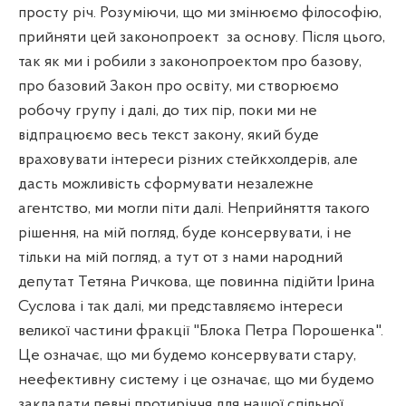
просту річ. Розуміючи, що ми змінюємо філософію,
прийняти цей законопроект
за основу. Після цього,
так як ми і робили з законопроектом про базову,
про базовий Закон про освіту, ми створюємо
робочу групу і далі, до тих пір, поки ми не
відпрацюємо весь текст закону, який буде
враховувати інтереси різних стейкхолдерів, але
дасть можливість сформувати незалежне
агентство, ми могли піти далі. Неприйняття такого
рішення, на мій погляд, буде консервувати, і не
тільки на мій погляд, а тут от з нами народний
депутат Тетяна Ричкова, ще повинна підійти Ірина
Суслова і так далі, ми представляємо інтереси
великої частини фракції "Блока Петра Порошенка".
Це означає, що ми будемо консервувати стару,
неефективну систему і це означає, що ми будемо
закладати певні протиріччя для нашої спільної