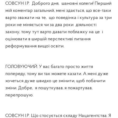
СОВСУН І.Р.
Доброго дня,
шановні колеги! Перший
мій коментар загальний, мені здається, що все-таки
варто зважати на те,
що поведінка і культура за три
роки не міняється чи за два роки
діяльності
закону, тому тут варто давати поблажку на це
і
оцінювати в ширшій перспективі питання
реформування вищої освіти.
ГОЛОВУЮЧИЙ. У вас багато просто життя
попереду, тому ви так можете казати. А мені дуже
хочеться дуже швидко це змінити, щоб побачити
зміни. Добре,
я пошуткував, я пожартував,
перепрошую.
СОВСУН І.Р. Що стосується складу Нацагентства. Я