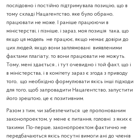
послідовно і постійно підтримувала позицію, що в
тому складі Нацагентство, яке було обрано,
працювати не може. І раніше працюючи в
міністерстві, і пізніше, і зараз, моя позиція
така, що
якщо ця модель
не працює, якщо немає довіри до
цих людей, якщо вони заплямовані
виявленими
фактами плагіату, то вони працювати не можуть.
Тому, мені здається , і тут очевидно і той факт, що і
в міністерства, і в комітету зараз є згода з приводу
того,
що необхідно формулювати якісь інші підходи
для того, щоб запровадити Нацагентство, запустити
його зрештою, це є позитивним.
Разом з тим, чи забезпечиться
це пропонованим
законопроектом, у мене є питання, головні
з яких є
такими. По-перше, законопроектом фактично не
передбачаються якісь посутні вимоги ані до членів