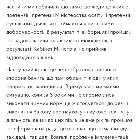
частини ми побачили, що там є ще люди до яких є
претензії і претензії Міністерства освіти, і претензії
суспільних діячів, які займаються питаннями
не
доброчесності.
В результаті ті вибори, які пройшли,
не
задовольнили головних стейкхолдерів, в
результаті
Кабінет Міністрів
не прийняв
відповідних рішень.
Наступний крок,
це переобрання і
вже інша
сторона бачить, що там
обрані ті люди у яких,
наприклад,
закінчився.
В результаті ми маємо
ситуацію, коли за 3 роки ми не спромоглись
виконати чинних норм, це ж стосується,
до речі, і
виконання Закону про наукову і науково-технічну
діяльність, де ми до цих пір, а це вже рік як пройшов,
не сформована рада, це означає, що нема фонду і
так далі, і так далі. Взагалі
проблема імплементації