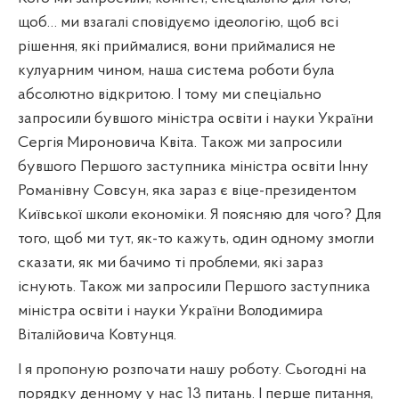
щоб… ми взагалі сповідуємо ідеологію, щоб всі
рішення, які приймалися, вони приймалися не
кулуарним чином, наша система роботи була
абсолютно відкритою. І тому ми спеціально
запросили бувшого міністра освіти і науки України
Сергія Мироновича Квіта. Також ми запросили
бувшого Першого заступника міністра освіти Інну
Романівну Совсун, яка зараз є віце-президентом
Київської школи економіки. Я поясняю для чого? Для
того, щоб ми тут, як-то кажуть, один одному змогли
сказати, як ми бачимо ті проблеми, які зараз
існують. Також ми запросили Першого заступника
міністра освіти і науки України Володимира
Віталійовича Ковтунця.
І я пропоную розпочати нашу роботу. Сьогодні на
порядку денному у нас 13 питань. І перше питання,