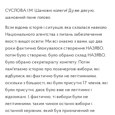
СУСЛОВА І.М. Шановні колеги! Дуже дякую,
шановний пане голово.
Всім відома історія і ситуація, яка склалася навколо
Національного агентства з питань забезпечення
якості вищої освіти. Ми всі знаємо з вами, що два
роки фактично блокувалося створення НАЗЯВО,
потім було створено, було обрано склад НАЗЯВО,
було обрано секретаріату комітету. Потім
пам'ятаємо історію про позачергові вибори, які
відбулися, які фактично були не легітимними,
оскільки з більшості, які були присутні 17 членів, які
були присутні, двоє було вже не легітимні і
відкликані. І, фактично, ті вибори були не
легітимними, таким чином останні вибори і
останній керівник, який був призначений не