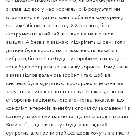
Ми можемо нічого не робити, ми можемо робити
вигляд, що все у нас нормально. В результаті ми
отримаємо ситуацію, коли глобальна конкуренція,
яка йде абсолютно чітко у ХХІ столітті, бо є
інструменти, який зайшли, вже на наш ринок
зайшли. А безвіз, я вважаю, підкріпить ці речі, коли
дитина буде просто мати можливість поїхати і
вибрати, бо в неї не буде тут проблем, і після цього
вона буде обирати не на нашу користь. Тому наша
з вами відповідальність зробити так, щоб ця
система була відкритою, прозорою, а це означає
запустити ринок освітніх послуг. На жаль, історія
створення національного агентства показала, що
конфлікт інтересів, який був спочатку закладений в
самому законі і ми маємо те, що ми сьогодні маємо.
Коли добре це чи ні і тут буде відповідний
супротив, але групи стейкхолдерів хочуть впливати