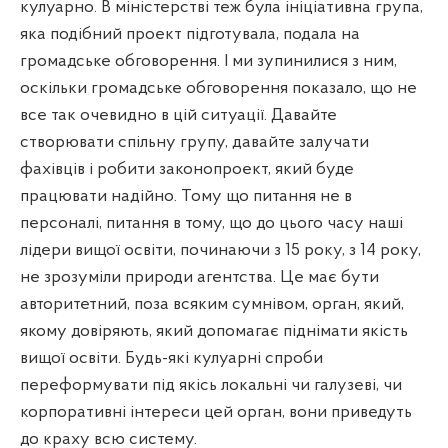
кулуарно. В міністерстві теж була ініціативна група,
яка подібний проект підготувала, подала на
громадське обговорення. І ми зупинилися з ним,
оскільки громадське обговорення показало, що не
все так очевидно в цій ситуації. Давайте
створювати спільну групу, давайте залучати
фахівців і робити законопроект, який буде
працювати надійно. Тому що питання не в
персоналі, питання в тому, що до цього часу наші
лідери вищої освіти, починаючи з 15 року, з 14 року,
не зрозуміли природи агентства. Це має бути
авторитетний, поза всяким сумнівом, орган, який,
якому довіряють, який допомагає піднімати якість
вищої освіти. Будь-які кулуарні спроби
переформувати під якісь локальні чи галузеві, чи
корпоративні інтереси цей орган, вони приведуть
до краху всю систему.