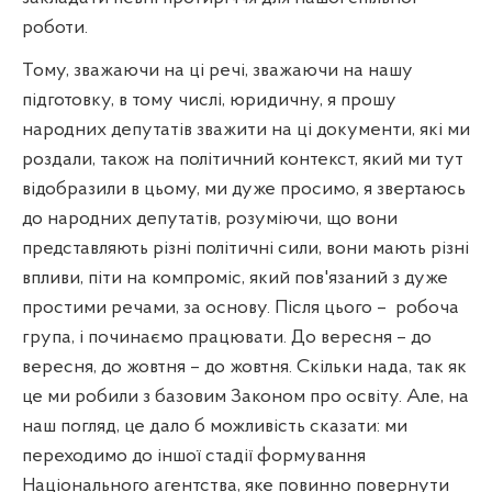
роботи.
Тому, зважаючи на ці речі, зважаючи на нашу
підготовку, в тому числі, юридичну, я прошу
народних депутатів зважити на ці документи, які ми
роздали, також на політичний контекст, який ми тут
відобразили в цьому, ми дуже просимо, я звертаюсь
до народних депутатів, розуміючи, що вони
представляють різні політичні сили, вони мають різні
впливи, піти на компроміс, який пов'язаний з дуже
простими речами, за основу. Після цього –
робоча
група, і починаємо працювати. До вересня – до
вересня, до жовтня – до жовтня. Скільки нада, так як
це ми робили з базовим Законом про освіту. Але, на
наш погляд, це дало б можливість сказати: ми
переходимо до іншої стадії формування
Національного агентства, яке повинно повернути