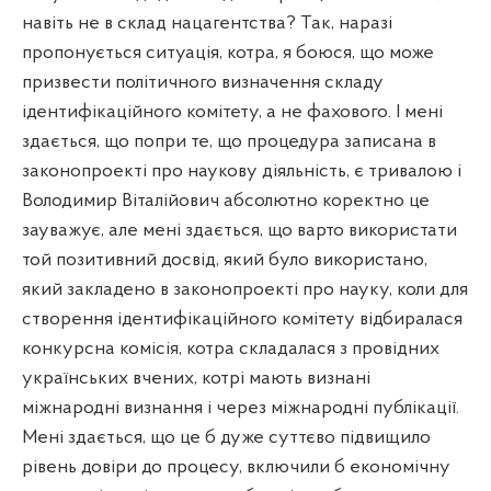
навіть не в склад нацагентства? Так, наразі
пропонується ситуація, котра, я боюся, що може
призвести політичного визначення складу
ідентифікаційного комітету, а не фахового. І мені
здається, що попри те, що процедура записана в
законопроекті про наукову діяльність, є тривалою і
Володимир Віталійович абсолютно коректно це
зауважує, але мені здається, що варто використати
той позитивний досвід, який було використано,
який закладено в законопроекті про науку, коли для
створення ідентифікаційного комітету відбиралася
конкурсна комісія, котра складалася з провідних
українських вчених, котрі мають визнані
міжнародні визнання і через міжнародні публікації.
Мені здається, що це б дуже суттєво підвищило
рівень довіри до процесу, включили б економічну