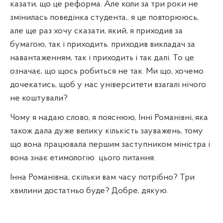
казати, що це реформа. Але коли за три роки не
змінилась поведінка студента,. я це повторююсь,
але ще раз хочу сказати, який, я приходив за
бумагою, так і приходить. приходив викладач за
навантаженням, так і приходить і так далі. То це
означає, що щось робиться не так. Ми що, хочемо
дочекатись, щоб у нас університети взагалі нічого
не коштували?
Чому я надаю слово, я пояснюю, Інні Романівні, яка
також дала дуже велику кількість зауважень, тому
що вона працювала першим заступником міністра і
вона знає етимологію
цього питання.
Інна Романівна, скільки вам часу потрібно? Три
хвилини достатньо буде? Добре, дякую.