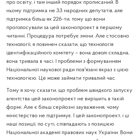
про освіту, і там інший порядок прописаний. В
ньому підтримка не 33 народних депутатів, але
підтримка більш як 226-ти, тому що вони
проголосували за цей законопроект в першому
читанні. Процедура потребує зміни. Але стосовно
технології, я повинен сказати, що технологія
ідентифікаційного комітету – вона доволі складна,
вона тривала в часі. І проблеми з формуванням
Національної наукової ради пов'язані якраз з цією
технологією. Це може займати тривалий час.
Тому я хочу сказати, що проблем швидкого запуску
агентства цей законопроект не вирішить в такій
формі. Але є більш серйозні зауваження, чому
міністерство не підтримує. І цей законопроект, і ці
наші позиції, по суті, співпадають з позицією
Національної академії правових наук України. Вони