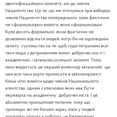
ідентифікаційного комітету, ані до членів
Нацагентства. Це те, що ми зіткнулися при виборах
членів Нацагентства попереднього, коли фактично
не сформульовані вимоги, вони сформульовані
були досить формально, вони фактично не
дозволили відсікати людей, котрі би не відповідали
запиту
суспільства на те, щоб туди потрапили все-
таки люди з дотриманням вимог доброчесності і
академічної, і загальносуспільної загалом. Тому,
мені видається, це перший коментар загальний,
що
нам все-таки варто прописати в законопроекті
більш чіткі вимоги щодо членів Національного
агентства, одним з ключових яких має бути
перевірка на академічну
доброчесність. І це
абсолютно принципове питання, тому що
приклади, які ми бачили зараз, коли у людей
знаходять плагіат в роботах, це безперечно