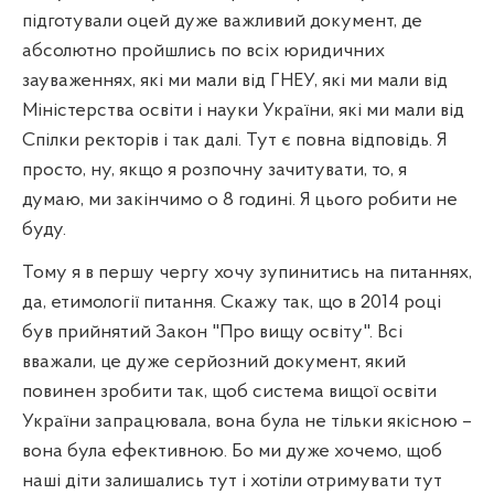
підготували оцей дуже важливий документ, де
абсолютно пройшлись по всіх юридичних
зауваженнях, які ми мали від ГНЕУ, які ми мали від
Міністерства освіти і науки України, які ми мали від
Спілки ректорів і так далі. Тут є повна відповідь. Я
просто, ну, якщо я розпочну зачитувати, то, я
думаю, ми закінчимо о 8 годині. Я цього робити не
буду.
Тому я в першу чергу хочу зупинитись на питаннях,
да, етимології питання. Скажу так, що в 2014 році
був прийнятий Закон "Про вищу освіту". Всі
вважали, це дуже серйозний документ, який
повинен зробити так, щоб система вищої освіти
України запрацювала, вона була не тільки якісною –
вона була ефективною. Бо ми дуже хочемо, щоб
наші діти залишались тут і хотіли отримувати тут