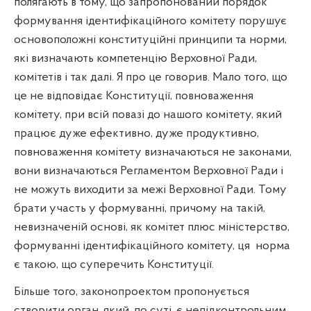
полягають в тому, що запропонований порядок
формування ідентифікаційного комітету порушує
основоположні конституційні принципи та норми,
які визначають компетенцію Верховної Ради,
комітетів і так далі. Я про це говорив. Мало того, що
це не відповідає Конституції, повноваження
комітету, при всій повазі до нашого комітету, який
працює дуже ефективно, дуже продуктивно,
повноваження комітету визначаються не законами,
вони визначаються Регламентом Верховної Ради і
не можуть виходити за межі Верховної Ради. Тому
брати участь у формуванні, причому на такій,
невизначеній основі, як комітет плюс міністерство,
формуванні ідентифікаційного комітету, ця
норма
є такою, що суперечить Конституції.
Більше того, законопроектом пропонується
створити орган, який, по суті, є непідконтрольним.