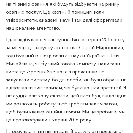
на ті вимірювання, які будуть відбувати на ринку
освітніх послуг. Це квотний принцип, коли
університети, академії наук і так далі сформували
національне агентство.
І далі відбувалося наступне. Вже в серпні 2015 року
за місяць до запуску агентства, Сергій Миронович,
тоді бувший міністр освіти і науки України, і Лілія
Михайлівна, як бувший голова комітету, написали
листа до Арсенія Яценюка з проханням не
запускати систему, бо дві особи, які були обрані, не
відповідали тим запитам, які були до них претензії. Я
не суддя, але хочу сказати, цей лист був, відповідно
ми розпочали роботу, щоб зробити таким закон,
щоб були кваліфікаційні вимоги. Ми це зробили, ми
це проголосували в червні 2016 року.
І в результаті
ми пішли далі. В результаті подальшої