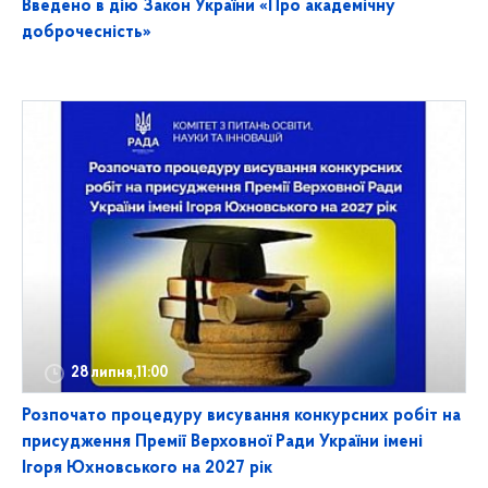
Введено в дію Закон України «Про академічну
доброчесність»
28 липня,11:00
Розпочато процедуру висування конкурсних робіт на
присудження Премії Верховної Ради України імені
Ігоря Юхновського на 2027 рік