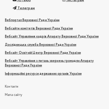
Ютьюб
Інстаграм
Телеграм
Вебпортал Верховної Ради України
Вебсайти комітетів Верховної Ради України
Вебсайт Управління кадрів Апарату Верховної Ради України
Дослідницька служба Верховної Ради України
Вебсайт Освітній Центр Верховної Ради України
Вебсайт Управління з питань звернень громадян Апарату
Верховної Ради України
Інформаційні ресурси державних органів України
Контакти
Мапа сайту