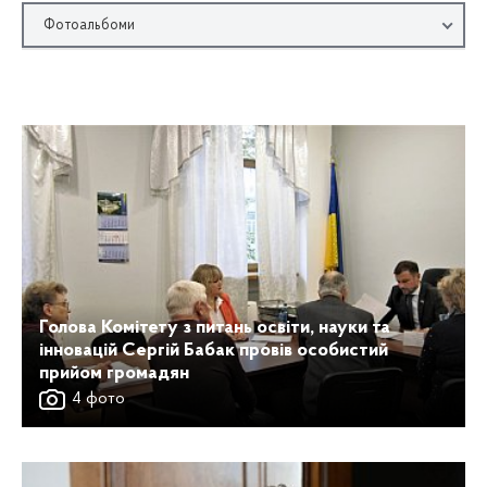
Фотоальбоми
Голова Комітету з питань освіти, науки та
інновацій Сергій Бабак провів особистий
прийом громадян
4 фото