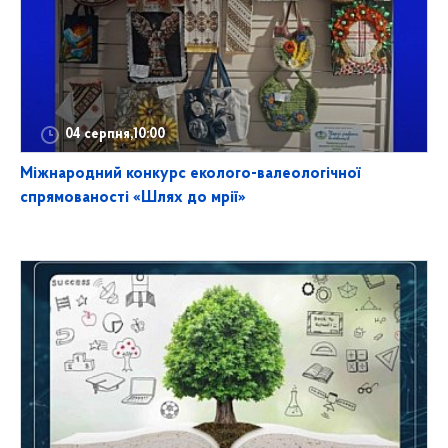
04 серпня,10:00
Міжнародний конкурс еколого-валеологічної
спрямованості «Шлях до мрії»