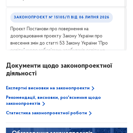
ЗАКОНОПРОЄКТ № 15105/П
ВІД
06 ЛИПНЯ 2026
Проєкт Постанови про повернення на
доопрацювання проекту Закону України про
внесення змін до статті 53 Закону України “Про
освіту” щодо зобов’язань здобувачів освіти не
використовувати під час уроків телефони, планшети
Документи щодо законопроектної
та смарт-годинники за винятком освітніх та/або...
діяльності
ЗАКОНОПРОЄКТ № 15329
ВІД
12 ЧЕРВНЯ 2026
Експертні висновки на законопроекти
Проєкт Постанови про призначення у 2026 році
Рекомендації, висновки, роз'яснення щодо
Стипендій Верховної Ради України імені Бориса
законопроектів
Патона
Статистика законопроектної роботи