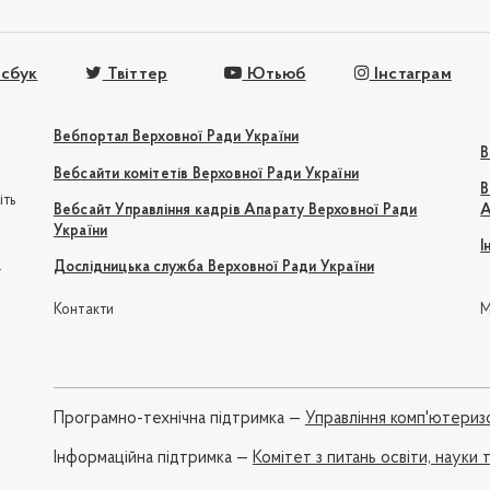
сбук
Твіттер
Ютьюб
Інстаграм
Вебпортал Верховної Ради України
В
Вебсайти комітетів Верховної Ради України
В
іть
Вебсайт Управління кадрів Апарату Верховної Ради
А
України
І
e
Дослідницька служба Верховної Ради України
Контакти
М
Програмно-технічна підтримка —
Управління комп'ютериз
Iнформаційна підтримка —
Комітет з питань освіти, науки т