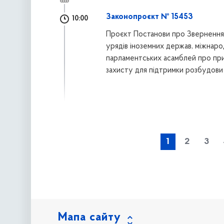
Законопроєкт № 15453
10:00
Проєкт Постанови про Звернення 
урядів іноземних держав, міжнаро
парламентських асамблей про приє
захисту для підтримки розбудови
наступна »
1
2
3
Мапа сайту