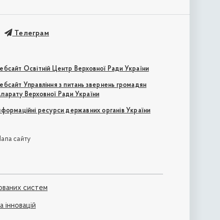
Телеграм
ебсайт Освітній Центр Верховної Ради України
ебсайт Управління з питань звернень громадян
парату Верховної Ради України
нформаційні ресурси державних органів України
апа сайту
ованих систем
а інновацій