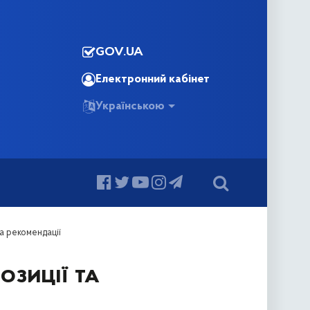
GOV.UA
Електронний кабінет
Українською
а рекомендації
озиції та