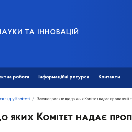
НАУКИ ТА ІННОВАЦІЙ
єктна робота
Інформаційні ресурси
Контакти
згляді у Комітеті
Законопроекти щодо яких Комітет надає пропозиції т
 яких Комітет надає проп