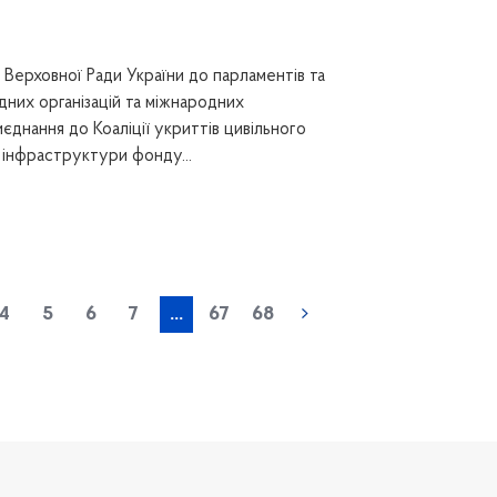
Верховної Ради України до парламентів та
дних організацій та міжнародних
днання до Коаліції укриттів цивільного
 інфраструктури фонду...
4
5
6
7
...
67
68