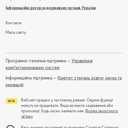
Інформаційні ресурси державних органів України
Контакти
Мапа сайту
Програмно-технічна підтримка —
Управління
комп'ютеризованих систем
Iнформаційна підтримка —
Комітет з питань освіти, науки та
інновацій
Вебсайт працює у тестовому режимі. Окремі функції
можуть не працювати. Якщо ви маєте зауваження або
пропозиції, будь ласка, напишіть нам:
Форма зворотного
зв'язку
Весь контент доступний за ліцензією
Creative Commons