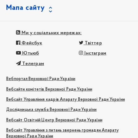
Мапа сайту
Ми у соціальних мережах:
Фейсбук
Твіттер
Ютьюб
Інстаграм
Телеграм
Вебпортал Верховної Ради України
Вебсайти комітетів Верховної Ради України
Вебсайт Управління кадрів Апарату Верховної Ради України
Дослідницька служба Верховної Ради України
Вебсайт Освітній Центр Верховної Ради України
Вебсайт Управління з питань звернень громадян Апарату
Верховної Ради України