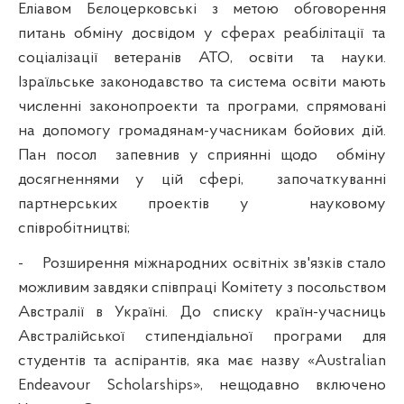
Еліавом Бєлоцерковські з метою обговорення
питань обміну досвідом у сферах реабілітації та
соціалізації ветеранів АТО, освіти та науки.
Ізраїльське законодавство та система освіти мають
численні законопроекти та програми, спрямовані
на допомогу громадянам-учасникам бойових дій.
Пан посол
запевнив у сприянні щодо
обміну
досягненнями у цій сфері,
започаткуванні
партнерських проектів у
науковому
співробітництві;
-
Розширення міжнародних освітніх зв'язків стало
можливим завдяки співпраці Комітету з посольством
Австралії в Україні. До списку країн-учасниць
Австралійської стипендіальної програми для
студентів та аспірантів, яка має назву «Australian
Endeavour Scholarships», нещодавно включено