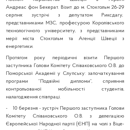
Андреас фон Бекерат. Візит до м. Стокгольм 26-29
серпня: зустрічі з депутатом Риксдагу,
представниками МЗС, професурою Королівського
технологічного університету, з представниками
мерії міста Стокгольм та Агенції Швеції з
енергетики.
Протягом року періодичні візити Першого
заступника Голови Комітету Співаковського О.В. до
Поморської Академії у Слупську: започаткування
програми ”Подвійні дипломи”, сприяння
контрольованої мобільності студентів,
налагодження співпраці.
-
10 березня - зустріч Першого заступника Голови
Комітету Співаковського О.В. з делегацією
Європейської Народної партії (ЄНП) на чолі з Віце-