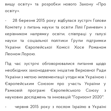
вищу освіту» та розробки нового Закону «Про
освіту».
-
28 березня 2015 року відбулася зустріч
Голови
Комітету з питань науки та освіти Лілії Гриневич з
керівником напрямку освіти, співпраці у галузі
науки та с
оціальної політики Групи підтримки
України Європейської Комісії Хосе Романом
Леоном Лорою.
Під час зустрічі обговорювалися питання щодо
необхідних законодавчих ініціатив Верховної Ради
України з метою імплементації угоди між Україною і
Європейським Союзом про участь України у
Рамковій програмі Європейського Союзу з
наукових досліджень та інновацій "Горизонт 2020".
-
червня 2015 року з послом Ізраїлю в Україні