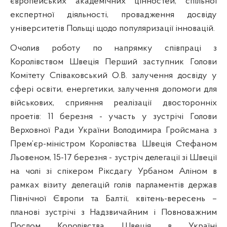
європейських академічних цінностей, спільної
експертної діяльності
, провадження досвіду
університетів Польщі щодо популяризації інновацій.
Очолив роботу по напрямку співпраці з
Королівством Швеція Перший заступник Голови
Комітету Співаковський О.В. залучення досвіду у
сфері освіти, енергетики, залучення допомоги для
військових, сприяння реалізації двосторонніх
проетів: 11 березня - участь у зустрічі Голови
Верховної Ради України Володимира Гройсмана з
Прем’єр-міністром Королівства Швеція Стефаном
Льовеном, 15-17 березня - зустріч делегації зі Швеції
на чолі зі спікером Ріксдагу Урбаном Аліном в
рамках візиту делегацій голів парламентів держав
Північної Європи та Балтії, квітень-вересень –
планові зустрічі з Надзвичайним і Повноважним
Послом Королівства Швеція в Україні