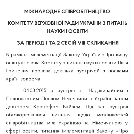
МІЖНАРОДНЕ СПІВРОБІТНИЦТВО
КОМІТЕТУ
ВЕРХОВНОЇ РАДИ УКРАЇНИ З
ПИТАНЬ
НАУКИ І ОСВІТИ
ЗА ПЕРІОД
1 ТА 2
СЕСІ
Й
VІІІ СКЛИКАННЯ
В рамках імплементації Закону України «Про вищу
освіту» Голова Комітету з питань науки і освіти Лілія
Гриневич провела декілька зустрічей з послами
країн, зокрема:
-
04.03.2015 р. зустріч з
Надзвичайним і
Повноважним Послом Німеччини в Україні паном
доктором
Крістофом Вайлем. Під час зустрічі
обговорювалися питання щодо можливостей
співробітництва між Україною та Німеччиною у
сфері освіти, питання імплементації Закону «Про