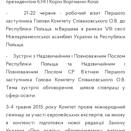
президентом ЄНП Корін Вортманн-Коол.
-
21-22 червня - робочий візит Першого
заступника Голови Комітету Співаковського О.В. до
Республіки Польща, м.Варшава в рамках VIII сесії
Міжпарламентської асамблеї України та Республіки
Польща.
-
Зустрічі з Надзвичайним і Повноважним Послом
Республіки Польща та Надзвичайним і
Повноважним Послом СР В’єтнам Першого
заступника Голови Комітету Співаковського О.В.
Тема зустрічі: обговорення
шляхів співпраці у
сфері освіти.
3-4 травня 2015
року Комітет провів міжнародний
семінар за участі європейських експертів, на якому
в контексті підготовки нової редакції Закону
України «Про освіту», обговорювались питання