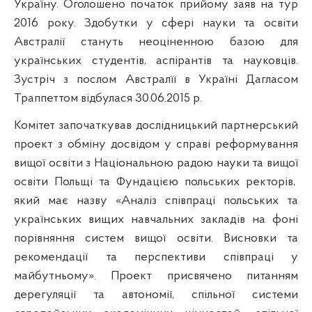
Україну. Оголошено початок прийому заяв на тур
2016 року. Здобутки у сфері науки та освіти
Австралії стануть неоціненною базою для
українських студентів, аспірантів та науковців.
Зустріч з послом Австралїї в Україні Дагласом
Траппеттом відбулася 30.06.2015 р.
Комітет започаткував
дослідницький
партнерський
проект з обміну досвідом у справі реформування
вищої освіти з Національною радою науки та вищої
освіти П
ольщі та Фундацією польських ректорів,
який має назву «Аналіз співпраці польських та
українських вищих навчальних закладів на фоні
порівняння систем вищої освіти. Висновки та
рекомендації та перспективи співпраці у
майбутньому»
. Проект присвячено питанням
дерегуляції та автономії, спільної системи