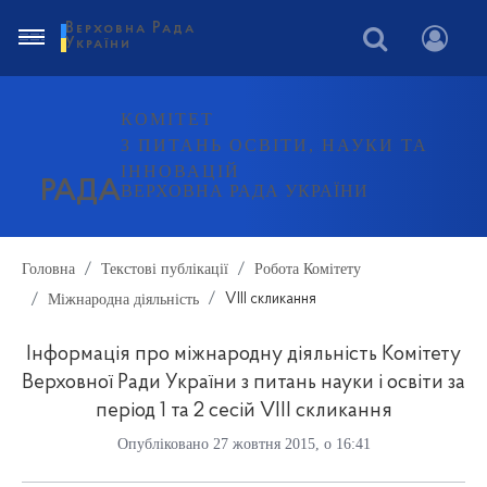
Верховна Рада
України
КОМІТЕТ
З ПИТАНЬ ОСВІТИ, НАУКИ ТА
ІННОВАЦІЙ
РАДА
ВЕРХОВНА РАДА УКРАЇНИ
Головна
Текстові публікації
Робота Комітету
Міжнародна діяльність
VIII скликання
Інформація про міжнародну діяльність Комітету
Верховної Ради України з питань науки і освіти за
період 1 та 2 сесій VІІІ скликання
Опубліковано 27 жовтня 2015, о 16:41