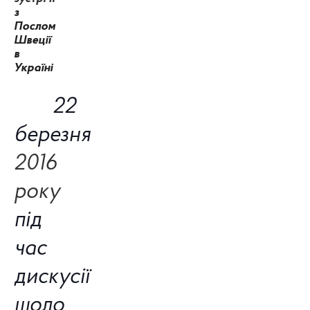
з
Послом
Швеції
в
Україні
22
березня
2016
року
під
час
дискусії
щодо