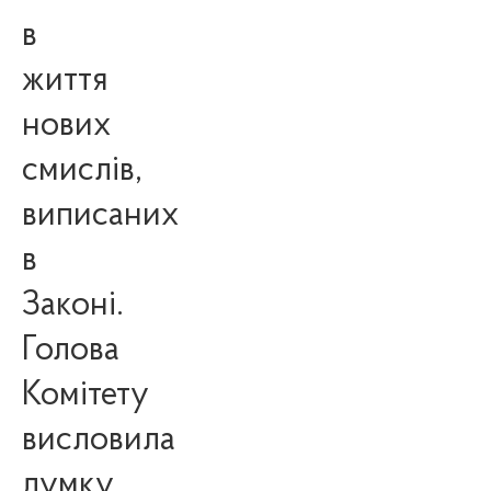
в
життя
нових
смислів,
виписаних
в
Законі.
Голова
Комітету
висловила
думку