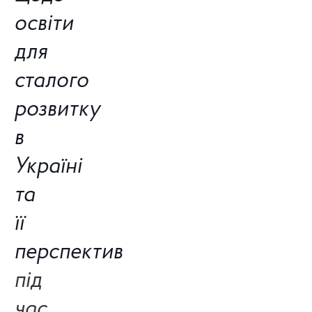
освіти
для
сталого
розвитку
в
Україні
та
її
перспектив
під
час