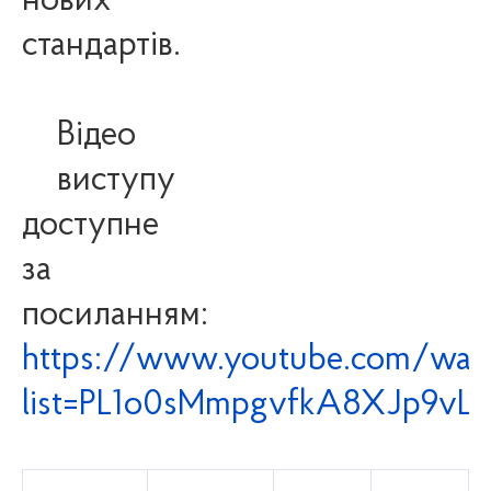
нових
стандартів.
Відео
виступу
доступне
за
посиланням:
https://www.youtube.com/wat
list=PL1o0sMmpgvfkA8XJp9v