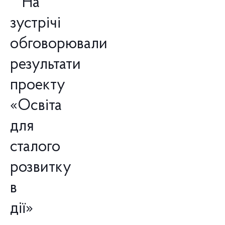
На
зустрічі
обговорювали
результати
проекту
«Освіта
для
сталого
розвитку
в
дії»