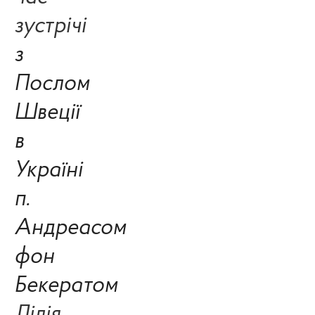
зустрічі
з
Послом
Швеції
в
Україні
п.
Андреасом
фон
Бекератом
Лілія