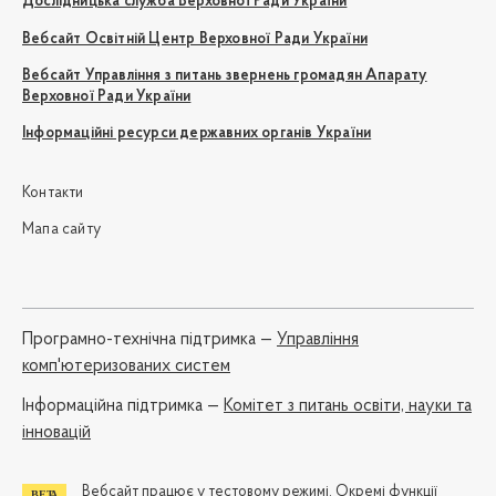
Дослідницька служба Верховної Ради України
Вебсайт Освітній Центр Верховної Ради України
Вебсайт Управління з питань звернень громадян Апарату
Верховної Ради України
Інформаційні ресурси державних органів України
Контакти
Мапа сайту
Програмно-технічна підтримка —
Управління
комп'ютеризованих систем
Iнформаційна підтримка —
Комітет з питань освіти, науки та
інновацій
Вебсайт працює у тестовому режимі. Окремі функції