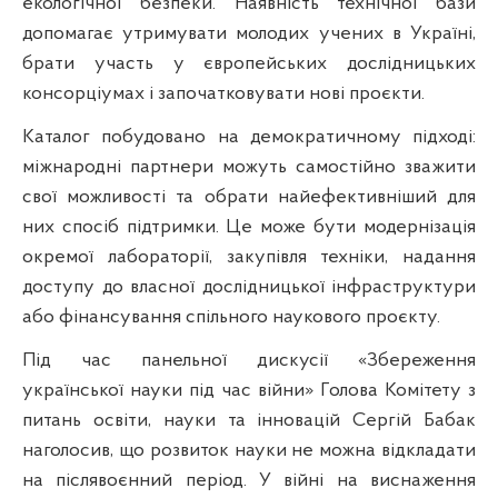
екологічної безпеки. Наявність технічної бази
допомагає утримувати молодих учених в Україні,
брати участь у європейських дослідницьких
консорціумах і започатковувати нові проєкти.
Каталог побудовано на демократичному підході:
міжнародні партнери можуть самостійно зважити
свої можливості та обрати найефективніший для
них спосіб підтримки. Це може бути модернізація
окремої лабораторії, закупівля техніки, надання
доступу до власної дослідницької інфраструктури
або фінансування спільного наукового проєкту.
Під час панельної дискусії «Збереження
української науки під час війни» Голова Комітету з
питань освіти, науки та інновацій Сергій Бабак
наголосив, що розвиток науки не можна відкладати
на післявоєнний період. У війні на виснаження