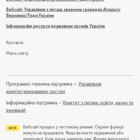
Вебсайт Управління з питань звернень громадян Апарату
Верховної Ради України
Інформаційні ресурси державних органів України
Контакти
Мапа сайту
Програмно-технічна підтримка —
Управління
комп'ютеризованих систем
Iнформаційна підтримка —
Комітет з питань освіти, науки та
інновацій
Вебсайт працює у тестовому режимі. Окремі функції
можуть не працювати. Якщо ви маєте зауваження або
пропозиції, будь ласка, напишіть нам:
Форма зворотного