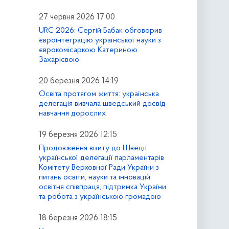
27 червня 2026 17:00
URC 2026: Сергій Бабак обговорив
євроінтеграцію української науки з
єврокомісаркою Катериною
Захарієвою
20 березня 2026 14:19
Освіта протягом життя: українська
делегація вивчала шведський досвід
навчання дорослих
19 березня 2026 12:15
Продовження візиту до Швеції
української делегації парламентарів
Комітету Верховної Ради України з
питань освіти, науки та інновацій:
освітня співпраця, підтримка України
та робота з українською громадою
18 березня 2026 18:15