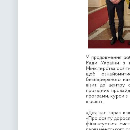
У продовження роб
Ради України з п
Міністерства освіти
щоб ознайомити
безперервного нав
візит до центру 
провідних провайд
програми, курси з
в освіті.
«Для нас зараз кл
«Про освіту доросл
фінансується сист
парламентського ос