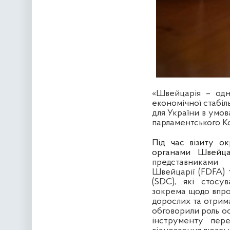
«Швейцарія – одн
економічної стабіл
для України в умов
парламентського Ко
Під час візиту о
органами
Швейца
представниками
Швейцарії (FDFA) 
(SDC), які стосу
зокрема щодо впро
дорослих та отрим
обговорили роль ос
інструменту перек