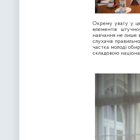
Окрему увагу у це
елементів штучно
навчання не лише 
слухачів правильн
частка молоді обир
складовою націонал