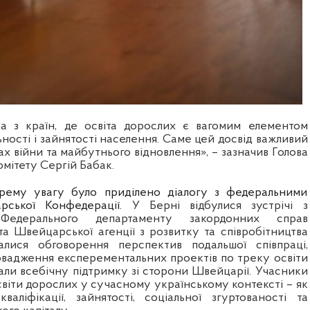
а з країн, де освіта дорослих є вагомим елементом
ьності і зайнятості населення. Саме цей досвід важливий
ах війни та майбутнього відновлення», – зазначив Голова
мітету Сергій Бабак.
крему увагу було приділено діалогу з федеральними
рської Конфедерації
.
У Берні відбулися зустрічі з
 Федерального департаменту закордонних справ
та Швейцарської агенції з розвитку та співробітництва
валися обговорення перспектив подальшої співпраці,
вадження експерементальних проектів по треку освіти
али всебічну підтримку зі сторони Швейцарії. Учасники
віти дорослих у сучасному українському контексті – як
валіфікації, зайнятості, соціальної згуртованості та