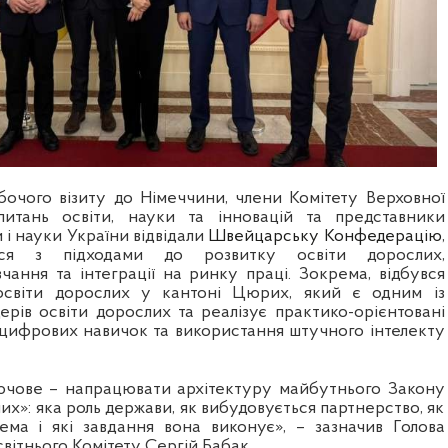
очого візиту до Німеччини, члени Комітету Верховної
итань освіти, науки та інновацій та представники
 і науки України відвідали
Швейцарську Конфедерацію
,
ся з підходами до розвитку освіти дорослих,
чання та інтеграції на ринку праці. Зокрема, відбувся
освіти дорослих у кантоні Цюрих, який є одним із
ерів освіти дорослих та реалізує практико-орієнтовані
 цифрових навичок та використання штучного інтелекту
ючове – напрацювати архітектуру майбутнього Закону
их»: яка роль держави, як вибудовується партнерство, як
ема і які завдання вона виконує», – зазначив Голова
вітнього Комітету Сергій Бабак.