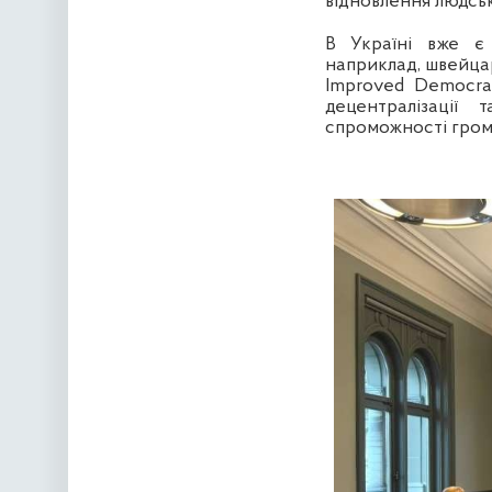
відновлення людськ
В Україні вже є 
наприклад, швейцар
Improved Democra
децентралізації
спроможності грома