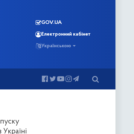
GOV.UA
Електронний кабінет
Українською
апуску
 Україні