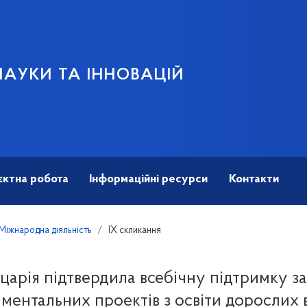
НАУКИ ТА ІННОВАЦІЙ
єктна робота
Інформаційні ресурси
Контакти
Міжнародна діяльність
IX скликання
арія підтвердила всебічну підтримку з
ментальних проектів з освіти дорослих в