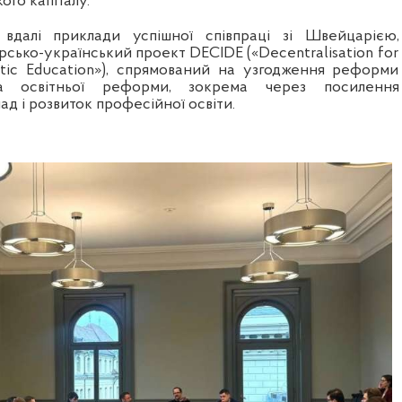
ого капіталу.
вдалі приклади успішної співпраці зі Швейцарією,
сько-український проект DECIDE («Decentralisation for
tic Education»), спрямований на узгодження реформи
 та освітньої реформи, зокрема через посилення
д і розвиток професійної освіти.