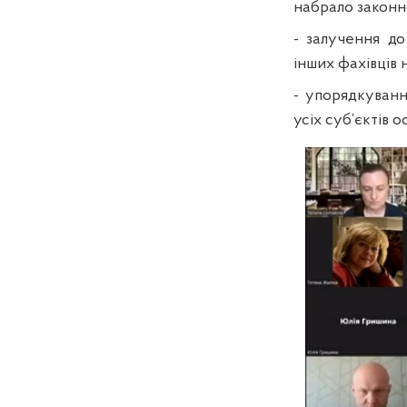
набрало законно
- залучення до
інших фахівців 
- упорядкування
усіх суб’єктів о