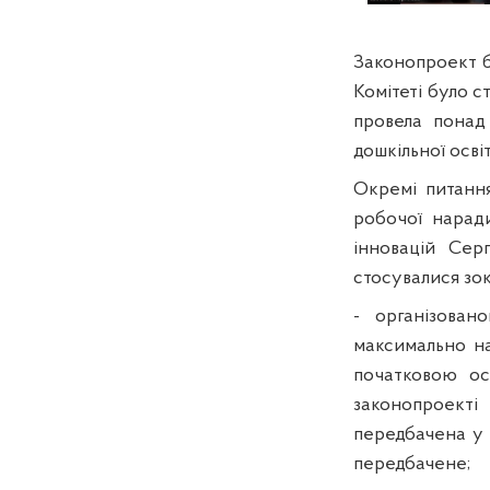
Законопроект б
Комітеті було 
провела понад
дошкільної освіт
Окремі питання
робочої наради
інновацій Сер
стосувалися зо
- організован
максимально на
початковою ос
законопроект
передбачена у 
передбачене;