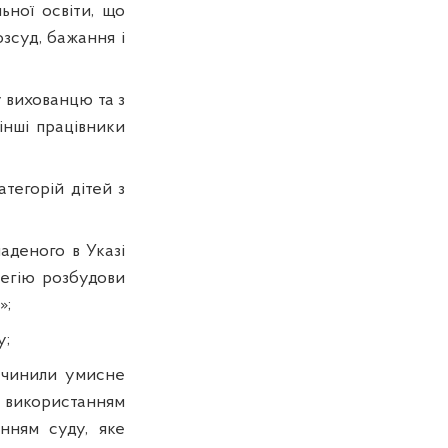
ьної освіти, що
зсуд, бажання і
 вихованцю та з
 інші працівники
тегорій дітей з
аденого в Указі
тегію розбудови
»;
у;
 вчинили
умисне
 використанням
нням суду, яке