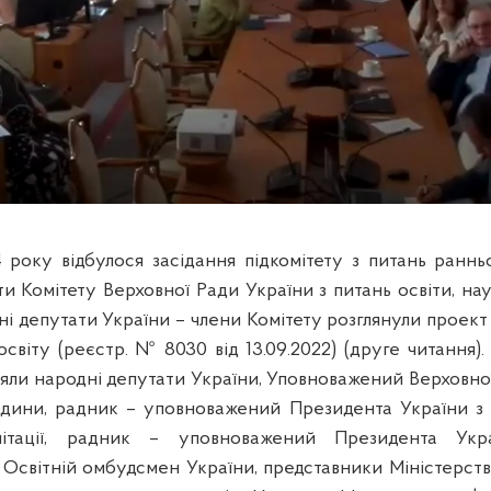
 року відбулося засідання підкомітету
з питань
раннь
ти Комітету Верховної Ради України з питань освіти, нау
ні депутати України – члени Комітету розглянули
проект
світу (реєстр. № 8030 від 13.09.2022) (друге читання)
няли народні депутати України, Уповноважений Верховної
юдини, радник – уповноважений Президента України з 
ітації, р
адник – уповноважений Президента Укр
, Освітній омбудсмен України,
представники Міністерств