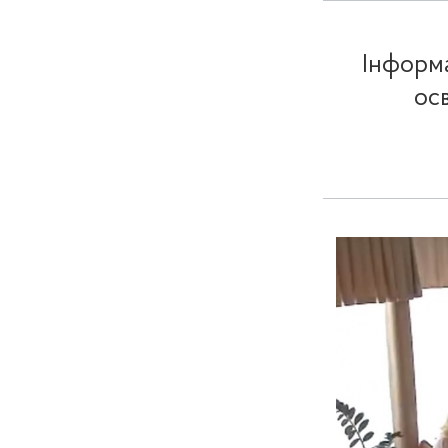
Інформа
осв