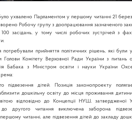
уло ухвалено Парламентом у першому читанні 21 берез
створено Робочу групу з доопрацювання зазначеного зак
 100 засідань, у тому числі робочих зустрічей з фах
и.
 потребували прийняття політичних рішень, які були у
 Голови Комітету Верховної Ради України з питань о
гія Бабака з Міністром освіти і науки України Окс
крема:
ого підвезення дітей. Позиція законопроекту поляг
близити дошкільну освіту до місця проживання дитини
вітою відповідно до Концепції НУШ, затвердженої 
і до другого читання виключена заборона підвез
першому читанні, але підвезення дітей до закладу дошкі