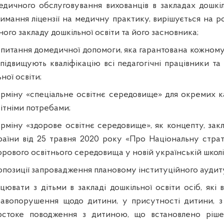
едичного обслуговування вихованців в закладах дошкіл
имання ліцензії на медичну практику, вирішується на ро
ого закладу дошкільної освіти та його засновника;
 питання домедичної допомоги, яка гарантована кожному
підвищують кваліфікацію всі педагогічні працівники та
ної освіти;
рміну «спеціальне освітнє середовище» для окремих ка
ітніми потребами;
ерміну «здорове освітнє середовище», як концепту, закл
раїни від
25 травня 2020 року «Про Національну стра
орового освітнього середовища у новій українській школі
ропозиції запровадження плановому інституційного аудит
цювати з дітьми в закладі дошкільної освіти осіб, які
равопорушення щодо дитини, у присутності дитини, з
стоке поводження з дитиною, що встановлено ріше