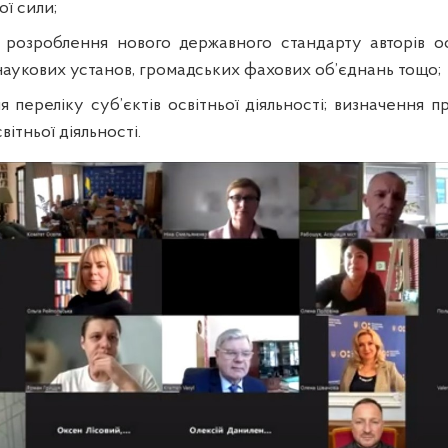
ї сили;
 розроблення нового державного стандарту авторів ос
наукових установ, громадських фахових об’єднань тощо;
 переліку суб’єктів освітньої діяльності; визначення пр
світньої діяльності.