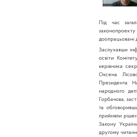
Під час загал
законопроекту 
доопрацьовані д
Заслухавши ін
освіти Комітет
керівника сек
Оксена Лісов
Президента На
народного деп
Горбачова, зас
та обговоривш
прийняли ріше
Закону України
другому читанн