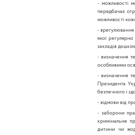
- можливості м
передбачає отр
можливості кожн
- врегулювання
якої регулярно 
закладів дошкіль
-
визначення те
особливими осв
-
визначення
т
Президента Ук
безпечного і зд
-
відмови від п
- заборони пра
кримінальне п
дитини чи жор