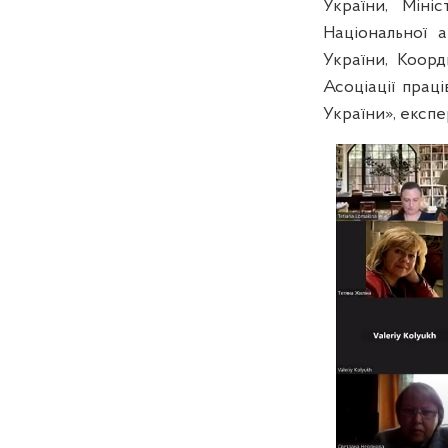
України, Міні
Національної а
України, Коорд
Асоціації праці
України», експе