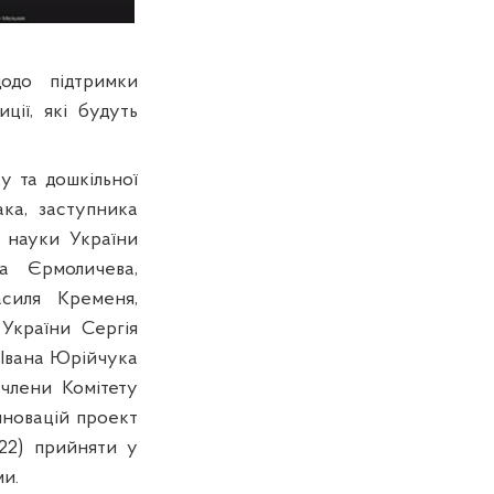
щодо підтримки
ції, які будуть
у та дошкільної
ка, заступника
і науки України
а Єрмоличева,
асиля Кременя,
України Сергія
 Івана Юрійчука
 члени Комітету
інновацій
проект
22) п
рийняти у
ми.