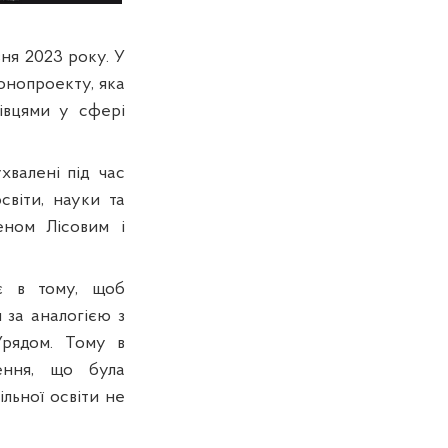
ня 2023 року. У
онопроекту, яка
івцями у сфері
хвалені під час
світи, науки та
еном Лісовим і
ає в тому, щоб
 за аналогією з
Урядом. Тому в
ення, що була
льної освіти не