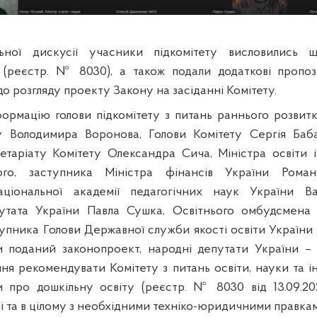
ьної дискусії учасники підкомітету висловились 
(реєстр. № 8030), а також подали додаткові пропози
о розгляду проекту Закону на засіданні Комітету.
формацію голови
підкомітету
з питань
раннього розвитк
у
Володимира Воронова, Голови Комітету
Сергія Баба
ретаріату Комітету Олександра Сича,
Міністра освіти 
ого, заступника Міністра фінансів України Роман
ціональної академії педагогічних наук України В
утата України Павла Сушка, Освітнього омбудсмена 
тупника Голови
Державної служби якості освіти України
и поданий законопроект,
народні депутати України –
ння
рекомендувати Комітету з питань освіти, науки та 
 про дошкільну освіту (реєстр. № 8030 від 13.09.20
і та в цілому з необхідними техніко-юридичними правка