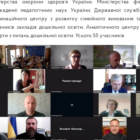
стерства охорони здоров’я України, Міністерства фін
кадемії педагогічних наук України,
Державної служби
инаційного центру з розвитку сімейного виховання та
вників закладів дошкільної освіти, Аналітичного центру
рти з питань дошкільної освіти. Усього 55 учасників.