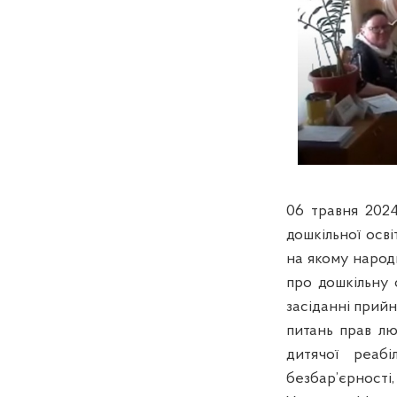
06 травня 2024
дошкільної осві
на якому н
арод
про дошкільну о
засіданні прий
питань прав л
дитячої реабіл
безбар’єрності