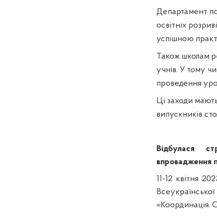
Департамент по
освітніх розрив
успішною практ
Також школам р
учнів. У тому ч
проведення урок
Ці заходи мают
випускників сто
Відбулася ст
впровадження п
11-12 квітня 2
Всеукраїнськ
«Координація. С