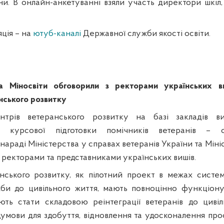
и. В онлайн-анкетуванні взяли участь директори шкіл, 
ція –
на
ютуб-каналі
Державної служби якості освіти.
та Міносвіти обговорили з ректорами українських в
нського розвитку
трів ветеранського розвитку на базі закладів в
ня курсової підготовки помічників ветеранів – 
нараді Міністерства у справах ветеранів України та Мініс
з ректорами та представниками українських вишів.
нського розвитку, як пілотний проект в межах систем
жби до цивільного життя, мають повноцінно функціон
ють стати складовою реінтеграції ветеранів до цивіл
умови для здобуття, відновлення та удосконалення про