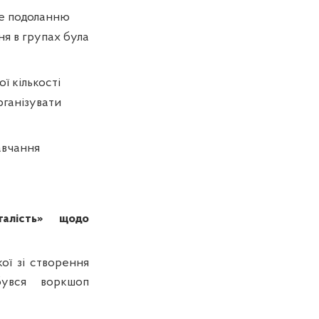
ме подоланню
ня в групах була
ї кількості
рганізувати
авчання
талість» щодо
ої зі створення
бувся воркшоп