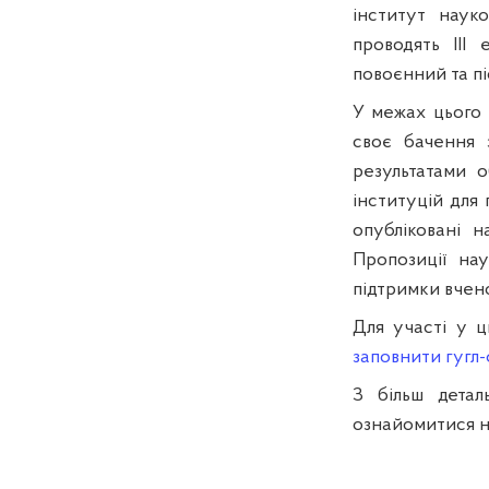
інститут наук
проводять ІІІ
повоєнний та пі
У межах цього 
своє бачення 
результатами 
інституцій для 
опубліковані 
Пропозиції на
підтримки вчено
Для участі у ц
заповнити гугл
З більш детал
ознайомитися 