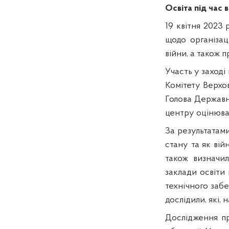
Освіта під час 
19 квітня 2023
щодо організац
війни, а також 
Участь у заході 
Комітету Верхов
Голова Державн
центру оцінюван
За результатам
стану та як вій
також визначил
заклади освіти 
технічного забе
дослідили, які, 
Дослідження пр