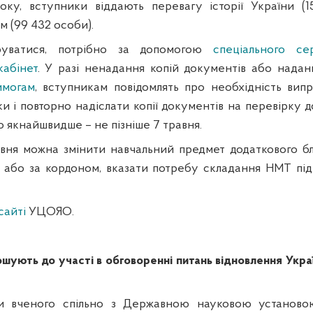
оку, вступники віддають перевагу історії України (
м (99 432 особи).
уватися, потрібно за допомогою
спеціального се
кабінет
.
У разі ненадання копій документів або нада
имогам
, вступникам повідомлять про необхідність випр
и і повторно надіслати копії документів на перевірку д
 якнайшвидше – не пізніше 7 травня.
вня можна змінити навчальний предмет додаткового б
і або за кордоном, вказати потребу складання НМТ під
сайті
УЦОЯО.
шують до участі в обговоренні питань відновлення Украї
и вченого спільно з Державною науковою установо