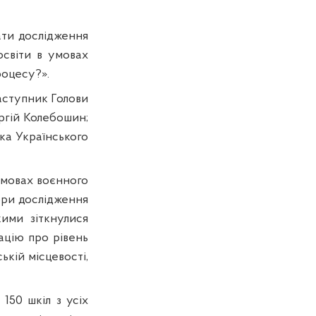
ати дослідження
освіти в умовах
роцесу?».
заступник Голови
ергій Колебошин;
ка Українського
умовах воєнного
тори дослідження
кими зіткнулися
мацію про рівень
ькій місцевості,
150 шкіл з усіх