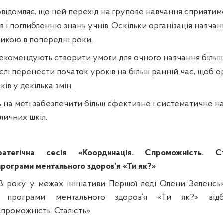
відомляє, що цей перехід на групове навчання сприяти
ів і поглибленню знань учнів. Оскільки організація навчан
икою в попередні роки.
екомендують створити умови для очного навчання більшо
ислі перенести початок уроків на більш ранній час, щоб о
ів у декілька змін.
ь на меті забезпечити більш ефективне і систематичне н
личних шкіл.
ратегічна сесія «Координація. Спроможність. С
рограми ментального здоров’я «Ти як?»
023 року у межах ініціативи Першої леді Олени Зеленськ
ої програми ментального здоров’я «Ти як?» від
проможність. Сталість».