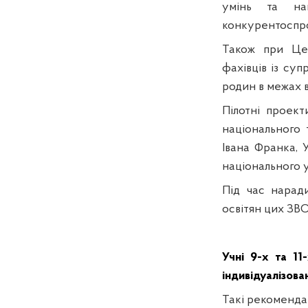
умінь та на
конкурентоспро
Також при Цен
фахівців із суп
родин в межах в
Пілотні проек
національного 
Івана Франка, 
національного у
Під час нарад
освітян цих ЗВО
Учні 9-х та 11
індивідуалізова
Такі рекоменда