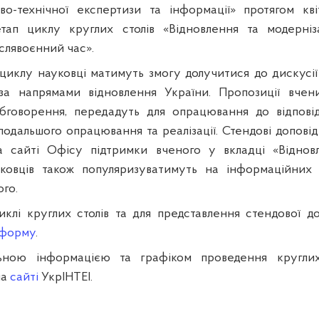
ово-технічної експертизи та інформації» протягом кв
 етап циклу круглих столів «Відновлення та модерніз
слявоєнний час».
циклу науковці матимуть змогу долучитися до дискусії
за напрямами відновлення України. Пропозиції вчени
обговорення, передадуть для опрацювання до відповід
подальшого опрацювання та реалізації. Стендові допові
на сайті Офісу підтримки вченого у вкладці «Відновл
уковців також популяризуватимуть на інформаційних
го.
иклі круглих столів та для представлення стендової до
-форму
.
ьною інформацією та графіком проведення кругли
на
сайті
УкрІНТЕІ.