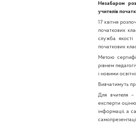
Незабаром роз
учителів початк
17 квітня розпо
початкових кла
служба якості 
початкових клас
Метою сертифік
рівнем педагогі
і новими освітн
Вивчатимуть пра
Для вчителя –
експерти оціню
інформації, а с
самопрезентації