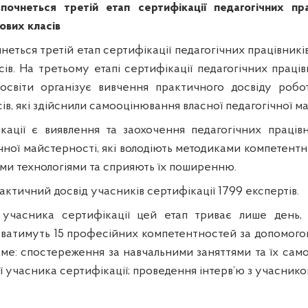
почнеться третій етап сертифікації педагогічних пра
ових класів
чнеться третій етап сертифікації педагогічних працівникі
сів. На третьому етапі сертифікації педагогічних праці
освіти організує вивчення практичного досвіду робо
ів, які здійснили самооцінювання власної педагогічної м
ації є виявлення та заохочення педагогічних праців
чної майстерності, які володіють методиками компетент
іми технологіями та сприяють їх поширенню.
ктичний досвід учасників сертифікації 1799 експертів.
 учасника сертифікації цей етап триває лише день, 
ватимуть 15 професійних компетентностей за допомого
аме: спостереження за навчальними заняттями та їх само
 учасника сертифікації; проведення інтерв’ю з учаснико