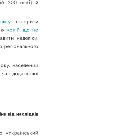
156 300 осіб) й
рвісу
створити
ння
копій, що не
авити недоліки.
о регіонального
локу, населений
 час додаткової
ни від наслідків
ю «Український