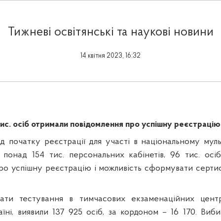
Тижневі освітянські та наукові новини
14 квітня 2023, 16:32
ис. осіб отримали повідомлення про успішну реєстрацію
ід початку реєстрації для участі в національному му
 понад 154 тис. персональних кабінетів, 96 тис. ос
ро успішну реєстрацію і можливість сформувати серт
ати тестування в тимчасових екзаменаційних центр
аїні, виявили 137 925 осіб, за кордоном – 16 170. Ви