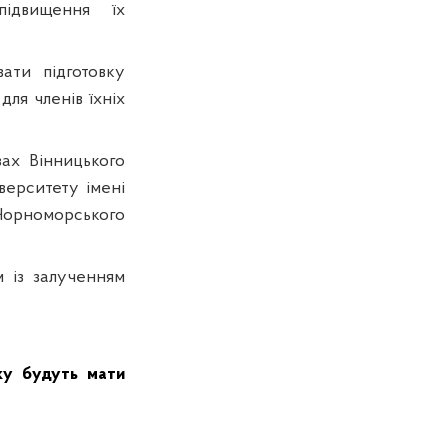
ідвищення їх
ати підготовку
для членів їхніх
ах Вінницького
верситету імені
 Чорноморського
 із залученням
оку будуть мати