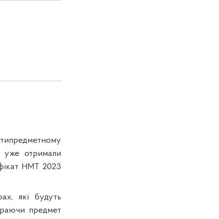
льтипредметному
іб уже отримали
ифікат НМТ 2023
ах, які будуть
бираючи предмет