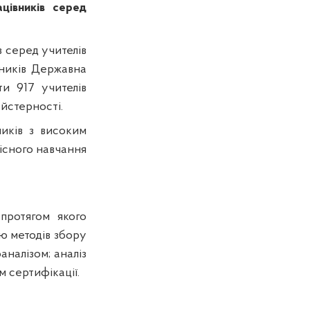
цівників серед
в серед учителів
вників Державна
ти 917 учителів
айстерності.
ників з високим
нісного навчання
протягом якого
ю методів збору
аналізом; аналіз
м сертифікації.