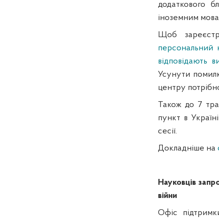
додаткового бл
іноземним мова
Щоб зареєстр
персональний 
відповідають в
Усунути помилк
центру потрібно
Також до 7 тра
пункт в Україн
сесії.
Докладніше на
Науковців запро
війни
Офіс підтримк