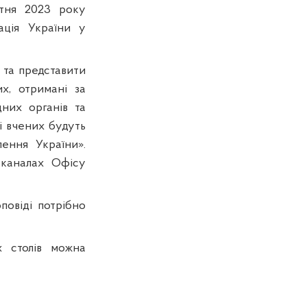
ітня 2023 року
ація України у
 та представити
х, отримані за
них органів та
ді вчених будуть
ення України».
 каналах Офісу
повіді потрібно
х столів можна