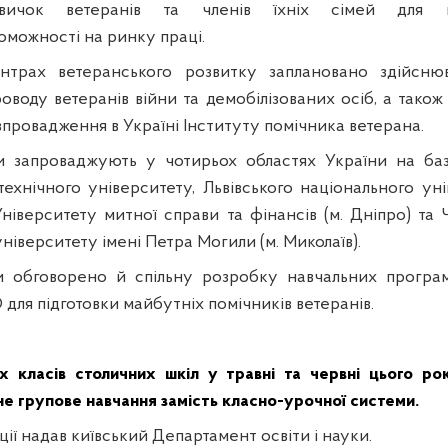
вичок ветеранів та членів їхніх сімей для п
можності на ринку праці.
трах ветеранського розвитку заплановано здійснюв
роводу ветеранів війни та демобілізованих осіб, а також 
провадження в Україні Інституту помічника ветерана.
ти запроваджують у чотирьох областях України на баз
технічного університету, Львівського національного уні
Університету митної справи та фінансів (м. Дніпро) та
ніверситету імені Петра Могили (м. Миколаїв).
и обговорено й спільну розробку навчальних програм
 для підготовки майбутніх помічників ветеранів.
-х класів столичних шкіл у травні та червні цього р
не групове навчання замість класно-урочної системи.
ції
надав
київський Департамент освіти і науки.