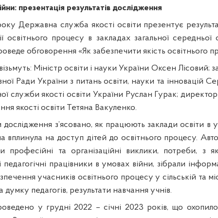
війни: презентація результатів дослідження
 року Державна служба якості освіти презентує результ
ії освітнього процесу в закладах загальної середньої 
проведе обговорення «Як забезпечити якість освітнього п
візьмуть:
Міністр освіти і науки України Оксен Лісовий; 
ної Ради України з питань освіти, науки та інновацій С
ої служби якості освіти України Руслан Гурак; директор
ня якості освіти Тетяна Вакуленко.
и дослідження з’ясовано, як працюють заклади освіти в 
на вплинула на доступ дітей до освітнього процесу. Ав
и професійні та організаційні виклики, потреби, з я
і педагогічні працівники в умовах війни, зібрали інфор
зпечення учасників освітнього процесу у сільській та міс
на думку педагогів, результати навчання учнів.
оведено у грудні 2022 – січні 2023 років, що охопило 