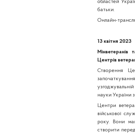
областей Україн
батьки.
Онлайн-трансля
13 квітня 2023
Мінветеранів 
Центрів ветера
Створення Цен
започаткуван
узгоджувальній 
науки України 
Центри ветера
військової слу
року. Вони ма
створити перед