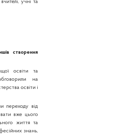
вчителі, учні та
ишів створення
ищої освіти та
обговорили на
терства освіти і
и переходу від
увати вже цього
ьного життя та
фесійних знань,