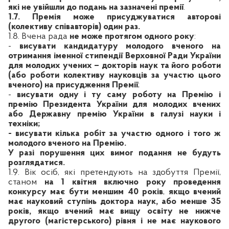
які не увійшли до подань на зазначені премії
.
1.7. Премія може присуджуватися авторові
(колективу співавторів) один раз.
1.8. Вчена рада
не може протягом одного року
:
-
висувати кандидатуру молодого вченого на
отримання іменної стипендії Верховної Ради України
для молодих учених – докторів наук та його роботи
(або роботи колективу науковців за участю цього
вченого) на присудження Премії
;
-
висувати одну і ту саму роботу на Премію і
премію Президента України для молодих вчених
або Державну премію України в галузі науки і
техніки;
- висувати кілька робіт за участю одного і того ж
молодого вченого на Премію.
У разі порушення цих вимог подання не будуть
розглядатися.
1.9. Вік осіб, які претендують на здобуття Премії,
станом
на 1 квітня включно
року проведення
конкурсу має бути меншим 40 років
,
якщо вчений
має науковий ступінь доктора наук, або менше 35
років, якщо вчений має вищу освіту не нижче
другого (магістерського) рівня і не має наукового