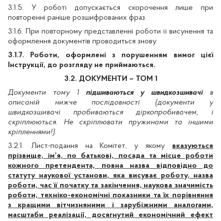
3.1.5. У роботі допускається скорочення лише при
повторенні раніше розшифрованих фраз.
3.1.6. При повторному представленні роботи її висунення та
оформлення документів проводиться знову.
3.1.7. Роботи, оформлені з порушенням вимог цієї
Інструкції, до розгляду не приймаються.
3.2. ДОКУМЕНТИ – ТОМ 1
Документи тому 1
підшиваються у швидкозшивачі
в
описаній нижче послідовності (документи у
швидкозшивачі пробиваються діркопробивачем, і
скріплюються. Не скріплювати пружинами та іншими
кріпленнями!).
3.2.1. Лист-подання на Комітет, у якому
вказуються
прізвище, ім’я, по батькові, посада та місце роботи
кожного претендента, повна назва
відповідно до
статуту наукової установи
, яка висуває роботу, назва
роботи, час її початку та закінчення, наукова значимість
роботи, техніко-економічні показники та їх порівняння
з кращими вітчизняними і зарубіжними аналогами,
масштаби реалізації, досягнутий економічний ефект