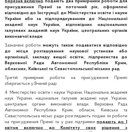
березня включно
подають два примірники роботи для
присудження Премії за поточний рік, оформлені
відповідно до Інструкції
,
до Міністерства освіти і науки
України або за підпорядкуванням до Національної
академії наук України, відповідних національних
галузевих академій наук України, центральних органів
виконавчої влади
.
Зазначені роботи
можуть також подаватися відповідно
до місця розташування наукової установи або
організації, закладу вищої освіти, підприємства до
Верховної Ради Автономної Республіки Крим,
обласних, Київської та Севастопольської міських рад
.
Третій примірник роботи на присудження Премії
зберігається у Вченій раді.
4. Міністерство освіти і науки України, Національна академія
наук України, національні галузеві академії наук України,
центральні органи виконавчої влади, Верховна Рада
Автономної Республіки Крим, обласні, Київська та
Севастопольська міські ради розглядають подані їм роботи
на присудження Премії та у разі підтримки
подають до 1
квітня включно до Комітету своє
рішення з