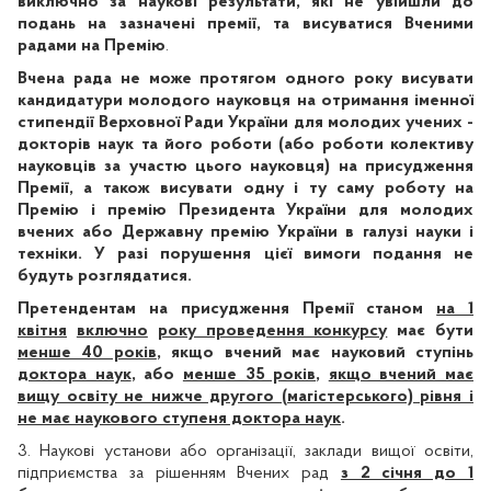
виключно за наукові результати, які не увійшли до
подань на зазначені премії, та висуватися Вченими
радами на Премію
.
Вчена рада не може протягом одного року висувати
кандидатури молодого науковця на отримання іменної
стипендії Верховної Ради України для молодих учених -
докторів наук та його роботи (або роботи колективу
науковців за участю цього науковця) на присудження
Премії, а також висувати одну і ту саму роботу на
Премію і премію Президента України для молодих
вчених або Державну премію України в галузі науки і
техніки. У разі порушення цієї вимоги подання не
будуть розглядатися.
Претендентам на присудження Премії станом
на 1
квітня
включно
року проведення конкурсу
має бути
менше 40 років
, якщо вчений має науковий ступінь
доктора наук
, або
менше 35 років
,
якщо вчений має
вищу освіту не нижче другого (магістерського) рівня і
не має наукового ступеня доктора наук
.
3. Наукові установи або організації, заклади вищої освіти,
підприємства за рішенням Вчених рад
з 2 січня до 1