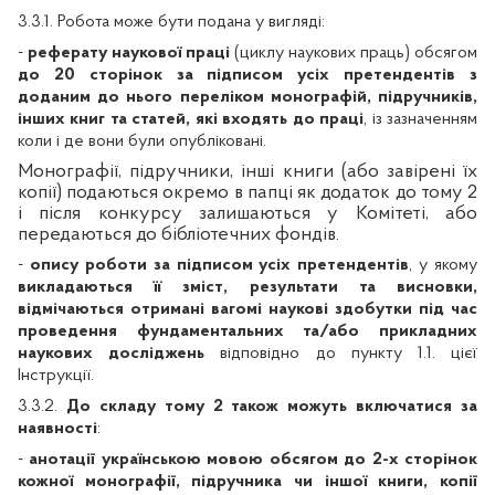
3.3.1. Робота може бути подана у вигляді:
-
реферату наукової праці
(циклу наукових праць) обсягом
до 20 сторінок
за підписом усіх претендентів з
доданим до нього переліком монографій, підручників,
інших книг та статей, які входять до праці
, із зазначенням
коли і де вони були опубліковані.
Монографії, підручники, інші книги (або завірені їх
копії) подаються окремо в папці як додаток до тому 2
і після конкурсу залишаються у Комітеті, або
передаються до бібліотечних фондів.
-
опису роботи за підписом усіх претендентів
, у якому
викладаються її зміст, результати та висновки,
відмічаються отримані вагомі наукові здобутки під час
проведення фундаментальних та/або прикладних
наукових досліджень
відповідно до пункту 1.1. цієї
Інструкції.
3.3.2.
До складу тому 2 також можуть включатися за
наявності
:
-
анотації українською мовою обсягом до 2-х сторінок
кожної монографії, підручника чи іншої книги, копії