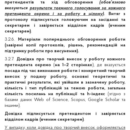
претендентів та хід обговорення
(обов’язково
вказуються
результати таємного голосування за кожного
претендента окремо і за роботу в цілому)
. Витяг з
протоколу підписується головуючим на засіданні та
секретарем і завіряється відділом кадрів (вченим
секретарем)
.
3.2.6.
Матеріали попереднього обговорення роботи
(завірені копії протоколів, рішень, рекомендацій на
підтримку роботи про висунення).
3.2.7.
Довідка про творчий внесок
у роботу кожного
претендента окремо
(
на 1–2 сторінках
), де вказується
посада під час виконання роботи і
конкретний творчий
внесок у подану роботу, основні теоретичні та
практичні результати, які увійшли в зазначену роботу,
кількість і тип публікацій за темою роботи, загальна
кількість посилань на публікації та h-індекс
(згідно з
базами даних
Web
of
Science
, Scopus, Google Scholar та
іншими).
Довідка підписується претендентом і завіряється
відділом кадрів (вченим секретарем)
.
У випадку, коли довідка про творчий внесок оформляється