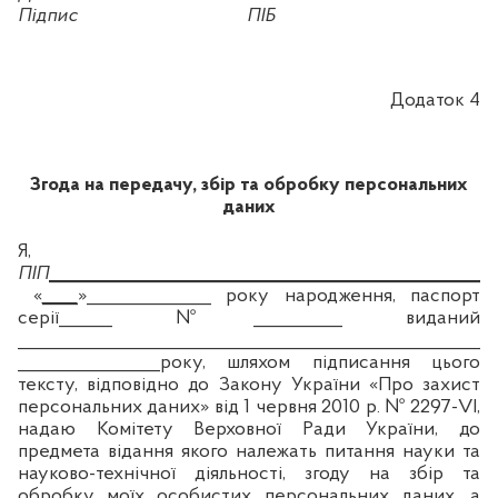
Підпис
ПІБ
Додаток 4
Згода на
передачу, збір
та
обробку персональних
даних
Я,
ПІП
___________________________________________________
«
____
»
______________
року народження, паспорт
серії
______
№__________ виданий
______________________________________________________
________________року, шляхом підписання цього
тексту, відповідно до Закону України «Про захист
персональних даних» від 1 червня 2010 р. № 2297-VІ,
надаю Комітету Верховної Ради
України, до
предмета відання якого належать питання науки та
науково-технічної діяльності,
згоду на збір та
обробку моїх особистих персональних даних, а