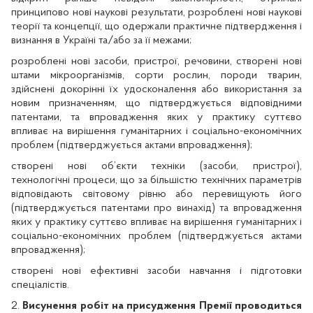
принципово нові наукові результати, розроблені нові наукові
теорії та концепції, що одержали практичне підтвердження і
визнання в Україні та/або за її межами;
розроблені нові засоби, пристрої, речовини, створені нові
штами мікроорганізмів, сорти рослин, породи тварин,
здійснені докорінні їх удосконалення або використання за
новим призначенням, що підтверджується відповідними
патентами, та впровадження яких у практику суттєво
впливає на вирішення гуманітарних і соціально-економічних
проблем (підтверджується актами впровадження);
створені нові об’єкти техніки (засоби, пристрої),
технологічні процеси, що за більшістю технічних параметрів
відповідають світовому рівню або перевищують його
(підтверджується патентами про винахід) та впровадження
яких у практику суттєво впливає на вирішення гуманітарних і
соціально-економічних проблем (підтверджується актами
впровадження);
створені нові ефективні засоби навчання і підготовки
спеціалістів.
2.
Висунення робіт на присудження Премії проводиться