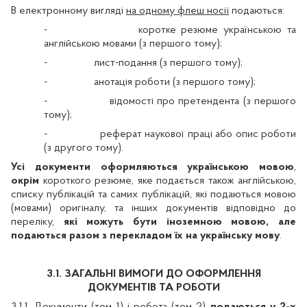
В електронному вигляді
на одному флеш носії
подаються:
-
коротке резюме українською та
англійською мовами (з першого тому);
-
лист-подання (з першого тому);
-
анотація роботи (з першого тому);
-
відомості про претендента (з першого
тому);
-
реферат наукової праці або опис роботи
(з другого тому).
Усі документи оформляються українською мовою
,
окрім
короткого резюме, яке подається також англійською,
списку публікацій та самих публікацій, які подаються мовою
(мовами) оригіналу, та інших документів відповідно до
переліку,
які можуть бути іноземною мовою, але
подаються разом з перекладом їх на українську мову
.
3.1. ЗАГАЛЬНІ ВИМОГИ ДО ОФОРМЛЕННЯ
ДОКУМЕНТІВ ТА РОБОТИ
3.1.1. Документи (том 1) і робота (том 2)
подаються у 2-х