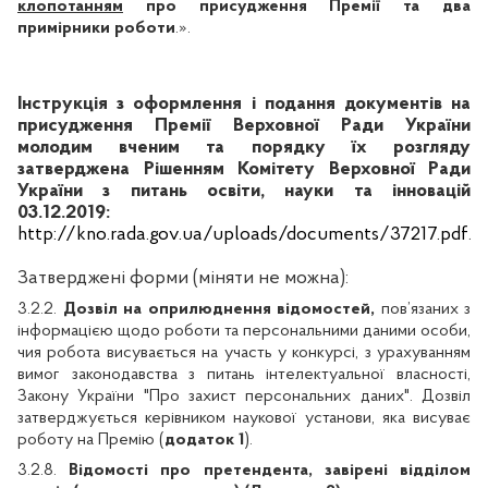
клопотанням
про присудження Премії та два
примірники роботи
.».
Інструкція з оформлення і подання документів на
присудження Премії Верховної Ради України
молодим вченим та порядку їх розгляду
затверджена Рішенням Комітету Верховної Ради
України з питань освіти, науки та інновацій
03.12.2019:
http://kno.rada.gov.ua/uploads/documents/37217.pdf
.
Затверджені форми (міняти не можна):
3.2.2.
Дозвіл на оприлюднення
відомостей,
пов’язаних з
інформацією щодо роботи та персональними даними особи,
чия робота висувається на участь у конкурсі, з урахуванням
вимог законодавства з питань інтелектуальної власності,
Закону України "Про захист персональних даних". Дозвіл
затверджується керівником наукової установи, яка висуває
роботу на Премію (
додаток 1
).
3.2.8.
Відомості про претендента, завірені відділом