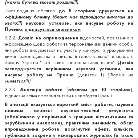
(мають бути всі вказані розділи!!!)
.
Лист-подання обсягом
до 5 сторінок друкується
на
офіційному бланку
(бланк має відповідати вимогам до
нього!!!)
наукової установи, яка висуває роботу на
Премію,
підписується керівником
.
3.2.2.
Дозвіл на оприлюднення
відомостей, пов’язаних з
інформацією щодо роботи та персональними даними особи,
чия робота висувається на участь у конкурсі, з урахуванням
вимог законодавства з питань інтелектуальної власності,
Закону України "Про захист персональних даних".
Дозвіл
затверджується керівником наукової установи, яка
висуває роботу на Премію
(додаток 1)
(Форма не
міняється!!!)
.
3.2.3.
Анотація роботи
(
обсягом до 10 сторінок
),
підписана всіма претендентами на здобуття Премії.
В анотації вказується короткий зміст роботи, наукова
новизна, основні науково-технічні результати
(обов'язково у порівнянні з кращими вітчизняними та
зарубіжними аналогами), практична значимість, обсяг
впровадження роботи, досягнутий ефект, кількість
публікацій, зокрема у міжнародних журналах (а також