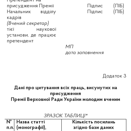
Претендент на
присудження Премії
Підпис
(ПІБ)
Начальник відділу
Підпис
(ПІБ)
кадрів
(Вчений секретар)
тієї наукової
установи, де працює
претендент
МП
дата заповнення
Додаток 3
Дані про цитування всіх праць,
висунутих на
присудження
Премії Верховної Ради України молодим вченим
ЗРАЗОК ТАБЛИЦІ*
№
Назва статті
Кількість посилань
п.п.
(монографії),
згідно бази даних