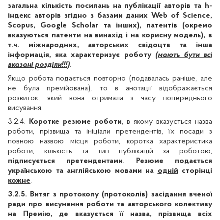
загальна кількість посилань на публікації авторів та h-
індекс авторів згідно з базами даних
Web
of
Science
,
Scopus, Google Scholar та інших), патентів (окремо
вказуються патенти на винахід і на корисну модель), в
т.ч. міжнародних, авторських свідоцтв та інша
інформація, яка характеризує роботу
(мають бути всі
вказані розділи!!!)
.
Якщо робота подається повторно (подавалась раніше, але
не була премійована), то в анотації відображається
розвиток, який вона отримала з часу попереднього
висування.
3.2.4.
Коротке резюме роботи
, в якому вказується назва
роботи, прізвища та ініціали претендентів, їх посади з
повною назвою місця роботи, коротка характеристика
роботи, кількість та тип публікацій за роботою,
підписується претендентами
.
Резюме подається
українською та англійською мовами на
одній
сторінці
кожне
.
3.2.5.
Витяг з протоколу (протоколів) засідання вченої
ради про висунення роботи та авторського колективу
на Премію, де вказується її назва, прізвища всіх