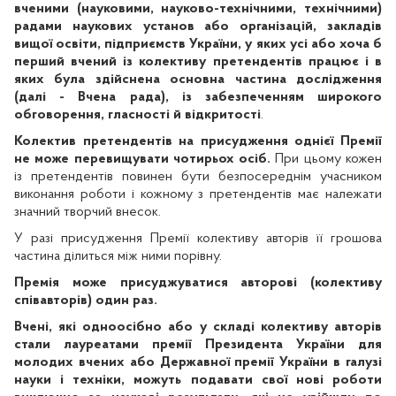
вченими (науковими, науково-технічними, технічними)
радами наукових установ або організацій, закладів
вищої освіти, підприємств України, у яких усі або хоча б
перший вчений із колективу претендентів працює і в
яких була здійснена основна частина дослідження
(далі - Вчена рада), із забезпеченням широкого
обговорення, гласності й відкритості
.
Колектив претендентів на присудження однієї Премії
не може перевищувати чотирьох осіб.
При цьому кожен
із претендентів повинен бути безпосереднім учасником
виконання роботи і кожному з претендентів має належати
значний творчий внесок.
У разі присудження Премії колективу авторів її грошова
частина ділиться між ними порівну.
Премія може присуджуватися авторові (колективу
співавторів) один раз.
Вчені, які одноосібно або у складі колективу авторів
стали лауреатами премії Президента України для
молодих вчених або Державної премії України в галузі
науки і техніки, можуть подавати свої нові роботи