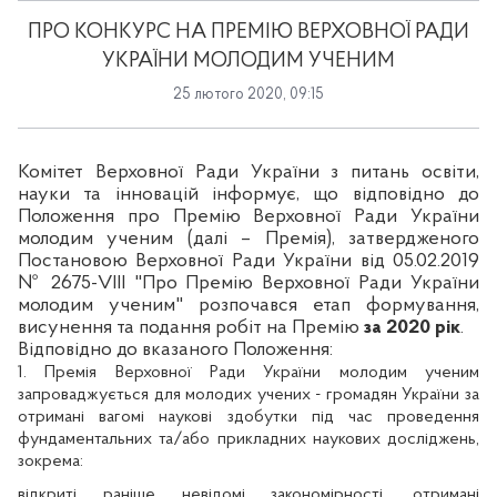
ПРО КОНКУРС НА ПРЕМІЮ ВЕРХОВНОЇ РАДИ
УКРАЇНИ МОЛОДИМ УЧЕНИМ
25 лютого 2020, 09:15
Комітет Верховної Ради України з питань освіти,
науки та інновацій інформує, що відповідно до
Положення про Премію Верховної Ради України
молодим ученим (далі – Премія), затвердженого
Постановою Верховної Ради України від 05.02.2019
№ 2675-VIII "Про Премію Верховної Ради України
молодим ученим" розпочався етап формування,
висунення та подання робіт на Премію
за 2020 рік
.
Відповідно до вказаного Положення:
1. Премія Верховної Ради України молодим ученим
запроваджується для молодих учених - громадян України за
отримані вагомі наукові здобутки під час проведення
фундаментальних та/або прикладних наукових досліджень,
зокрема:
відкриті раніше невідомі закономірності, отримані