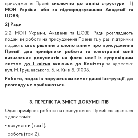
присудження Премії
виключно до однієї структури
:
1)
МОН України, або за підпорядкуванням
Академії та
ЦОВВ;
2) Ради
.
2.2. МОН України,
Академії та ЦОВВ
, Ради розглядають
подані їм роботи на присудження Премії та у разі підтримки
подають
своє рішення з клопотанням про присудження
Премії, два примірники роботи та електронні копії
визначених документів на флеш носії із супровідним
листом
до 1 квітня
включно до Комітету
за адресою:
вул. М. Грушевського, 5, м. Київ-8, 01008.
Роботи, подані з порушенням вимог даної Інструкції, до
розгляду не приймаються.
3. ПЕРЕЛІК ТА ЗМІСТ ДОКУМЕНТІВ
Один примірник роботи на присудження Премії
складається
з двох томів:
- документи (том 1);
- робота (том 2).