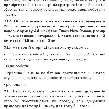
примірниках
. Крім того, третій примірник 1-го та 2-го томів,
зберігається в
науковій установі
, яка представила роботу на
Премію.
3.1.2.
Обсяг кожного тому
не повинен перевищувати
250 сторінок друкованого тексту, оформленого на
папері формату А4 шрифтом
Times
New
Roman
, розмір
– 14, міжрядковий інтервал – 1, поля: верхнє, нижнє – 2
см, праве – 1,5 см, ліве – 3 см.
3.1.3.
На першій сторінці
кожного тому вказуються:
- повна назва
наукової установи або організації, закладу
вищої освіти, підприємства відповідно до статуту
;
- назва роботи;
- прізвища, імена та по батькові претендентів, їх наукові
ступені, вчені звання, місце роботи та займані посади;
- рік подання.
3.1.4. На початку кожного тому робиться
опис документів
із зазначенням сторінок у зростаючій послідовності. Номери
сторінок проставляються по порядку всіх документів
праворуч для тому 1 – внизу, для тому 2 – вгорі
.