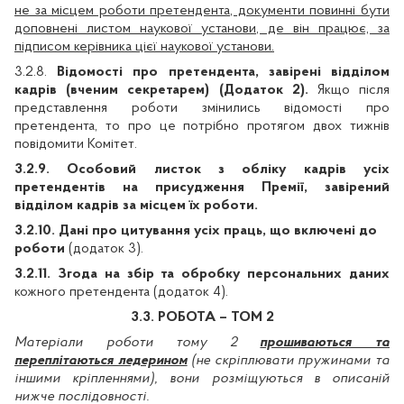
не за місцем роботи претендента, документи повинні бути
доповнені листом
наукової установи
, де він працює, за
підписом керівника цієї наукової установи.
3.2.8.
Відомості про претендента, завірені відділом
кадрів (вченим секретарем) (Додаток 2).
Якщо після
представлення роботи змінились відомості про
претендента, то про це потрібно протягом двох тижнів
повідомити Комітет.
3.2.9.
Особовий листок з обліку кадрів усіх
претендентів на присудження Премії, завірений
відділом кадрів за місцем їх роботи.
3.2.10.
Дані про цитування усіх праць, що включені до
роботи
(додаток 3).
3.2.11. Згода на збір та обробку персональних даних
кожного претендента (додаток 4).
3.3. РОБОТА – ТОМ 2
Матеріали роботи тому 2
прошиваються та
переплітаються ледерином
(не скріплювати пружинами та
іншими кріпленнями), вони розміщуються в описаній
нижче послідовності.