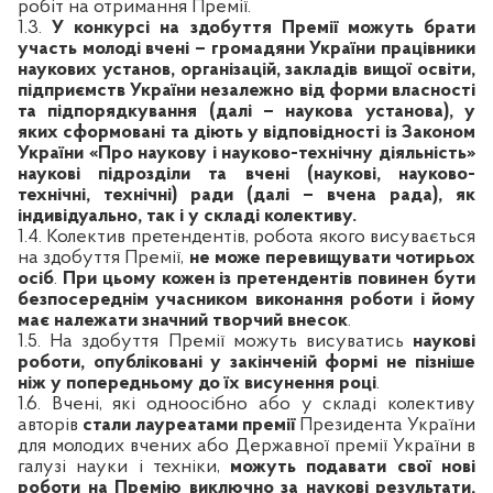
робіт на отримання Премії.
1.3.
У конкурсі на здобуття Премії можуть брати
участь молоді вчені – громадяни України працівники
наукових установ, організацій, закладів вищої освіти,
підприємств України незалежно від форми власності
та підпорядкування
(далі – наукова установа)
, у
яких сформовані та діють у відповідності із Законом
України «Про наукову і науково-технічну діяльність»
наукові підрозділи та вчені (наукові, науково-
технічні, технічні) ради (далі – вчена рада),
як
індивідуально, так і у складі колективу.
1.4. Колектив претендентів, робота якого висувається
на здобуття Премії,
не може перевищувати чотирьох
осіб
.
При цьому кожен із претендентів повинен бути
безпосереднім учасником виконання роботи і йому
має належати значний творчий внесок
.
1.5. На здобуття Премії можуть висуватись
наукові
роботи, опубліковані у закінченій формі не пізніше
ніж у попередньому до їх висунення році
.
1.6.
Вчені, які одноосібно або у складі колективу
авторів
стали лауреатами премії
Президента України
для молодих вчених або Державної премії України в
галузі науки і техніки,
можуть подавати свої нові
роботи на Премію виключно за наукові результати,