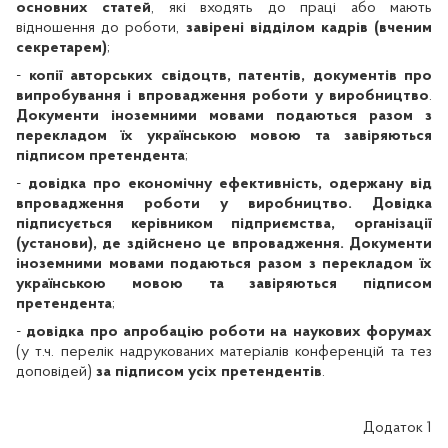
основних статей
, які входять до праці або мають
відношення до роботи,
завірені відділом кадрів (вченим
секретарем)
;
-
копії авторських свідоцтв, патентів, документів про
випробування і впровадження роботи у виробництво
.
Документи іноземними мовами подаються разом з
перекладом їх українською мовою та завіряються
підписом претендента
;
-
довідка про економічну ефективність, одержану від
впровадження роботи у виробництво. Довідка
підписується керівником підприємства, організації
(установи), де здійснено це впровадження. Документи
іноземними мовами подаються разом з перекладом їх
українською мовою та завіряються підписом
претендента
;
-
довідка про апробацію роботи на наукових форумах
(у т.ч. перелік надрукованих матеріалів конференцій та тез
доповідей)
за підписом усіх претендентів
.
Додаток 1