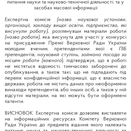
питання науки та науково-технічної діяльності, та у
засобах масової інформації
Експертна комісія
(назва
наукової установи,
організації,
закладу вищої освіти,
підприємства
, які
висунули роботу),
розглянувши матеріали роботи
(назва роботи),
яка висунута для участі у конкурсі
на присудження Премії Верховної Ради України
молодим вченим, претендентами якої є
ПІБ
претендентів, науковий ступінь, займана посада за
місцем роботи (кожного
), підтверджує, що в роботі
не містяться відомості, тимчасово заборонені до
опублікування, а також такі, що не підпадають під
перелік конфіденційної інформації, що є власністю
держави, робота не містить даних про неоформлені
винаходи претендентів, або інших осіб, а також у ній
відсутні матеріали, на які можуть бути оформлені
патенти.
ВИСНОВОК: Експертна комісія дозволяє виставляти
на інформаційних ресурсах Комітету Верховної
Ради України, до предмета відання якого належать
питання науки та науково-технічної діяльності та