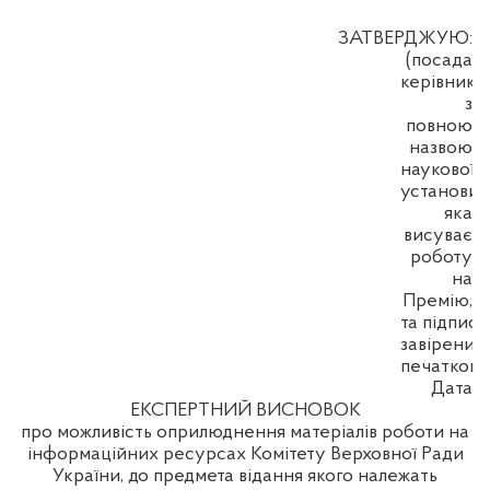
ЗАТВЕРДЖУЮ:
(посада
керівника
з
повною
назвою
наукової
установи,
яка
висуває
роботу
на
Премію,
та підпис,
завірений
печаткою)
Дата
ЕКСПЕРТНИЙ ВИСНОВОК
про можливість оприлюднення матеріалів роботи на
інформаційних ресурсах Комітету Верховної Ради
України, до предмета відання якого належать