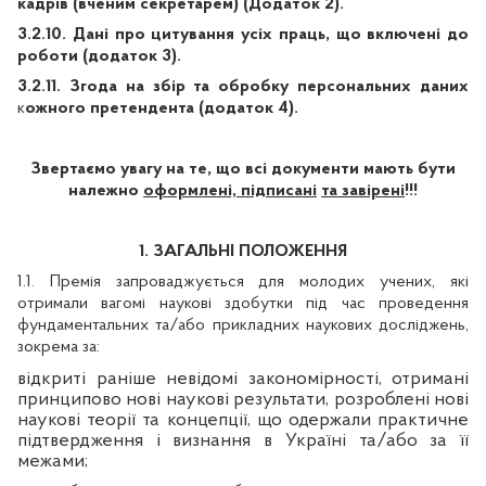
кадрів (вченим секретарем) (Додаток
2).
3.2.10.
Дані про цитування усіх праць, що включені до
роботи (додаток
3).
3.2.11. Згода на збір та обробку персональних даних
к
ожного претендента (додаток
4).
Звертаємо увагу на те, що всі документи мають бути
належно
оформлені, підписані
та завірені
!!!
1. ЗАГАЛЬНІ ПОЛОЖЕННЯ
1.1. Премія запроваджується для молодих учених, які
отримали вагомі наукові здобутки під час проведення
фундаментальних та/або прикладних наукових досліджень,
зокрема за:
відкриті раніше невідомі закономірності, отримані
принципово нові наукові результати, розроблені нові
наукові теорії та концепції, що одержали практичне
підтвердження і визнання в Україні та/або за її
межами;