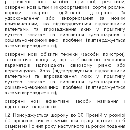
розроблені нові засоби, пристрої, речовини,
створені нові штами мікроорганізмів, сорти рослин,
породи тварин, здійснені докорінні їх
удосконалення або використання за новим
призначенням, що підтверджується відповідними
патентами, та впровадження яких у практику
суттєво впливає на вирішення гуманітарних і
соціально-економічних проблем (підтверджується
актами впровадження);
створені нові об’єкти техніки (засоби, пристрої),
технологічні процеси, що за більшістю технічних
параметрів відповідають світовому рівню або
перевищують його (підтверджується відповідними
патентами) та впровадження яких у практику
суттєво впливає на вирішення гуманітарних і
соціально-економічних проблем (підтверджується
актами впровадження);
створені нові ефективні засоби навчання і
підготовки спеціалістів.
1.2. Присуджується щороку до 30 Премій у розмірі
60 прожиткових мінімумів для працездатних осіб
станом на 1 січня року, наступного за роком подання