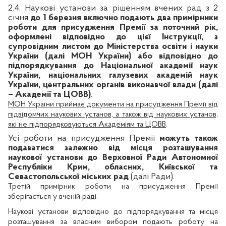
2.4.
Наукові установи за рішенням вчених рад з 2
січня
до 1 березня включно
подають два примірники
роботи для присудження Премії за поточний рік,
оформлені відповідно до цієї Інструкції, з
супровідним листом до Міністерства освіти і науки
України (далі МОН України) або відповідно до
підпорядкування до Національної академії наук
України, національних галузевих академій наук
України, центральних органів виконавчої влади (далі
– Академії та ЦОВВ)
.
МОН України приймає документи на присудження Премії від
підвідомчих наукових установ, а також від наукових установ,
які не підпорядковуються
Академіям та ЦОВВ
.
Усі роботи на присудження Премії
можуть також
подаватися залежно від місця розташування
наукової установи до Верховної Ради Автономної
Республіки Крим, обласних, Київської та
Севастопольської міських рад
(далі Ради).
Третій примірник роботи на присудження Премії
зберігається у вченій раді.
Наукові установи відповідно до підпорядкування та місця
розташування за власним вибором подають роботу на