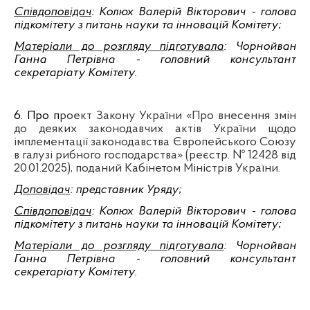
Співдоповідач
: Колюх Валерій Вікторович - голова
підко
мітету з питань науки та інновацій Комітету
;
Матеріали до розгляду підготувала
: Чорнойван
Ганна Петрівна - головний консультант
секретаріату Комітету.
6. Про п
роект Закону України «Про внесення змін
до деяких законодавчих актів України щодо
імплементації законодавства Європейського Союзу
в галузі рибного господарства»
(реєстр. № 12428 від
20.01.2025), поданий Кабінетом Міністрів України.
Доповідач
: представник Уряду
;
Співдоповідач
: Колюх Валерій Вікторович - голова
підко
мітету з питань науки та інновацій Комітету
;
Матеріали до розгляду підготувала
: Чорнойван
Ганна Петрівна - головний консультант
секретаріату Комітету.