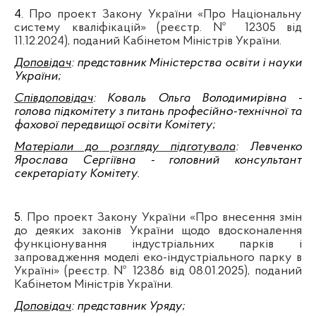
4.
Про проект Закону України «Про Національну
систему кваліфікацій» (реєстр. № 12305 від
11.12.2024), поданий Кабінетом Міністрів України.
Доповідач
: представник Міністерства освіти і науки
України
;
Співдоповідач
: Коваль Ольга Володимирівна -
голова підко
мітету з питань професійно-технічної та
фахової передвищої освіти Комітету
;
Матеріали до розгляду підготувала
: Левченко
Ярослава Сергіївна - головний консультант
секретаріату Комітету.
5.
Про проект Закону України «Про внесення змін
до деяких законів України щодо вдосконалення
функціонування індустріальних парків і
запровадження моделі еко-індустріального парку в
Україні»
(
реєстр. № 12386 від 08.01.2025), поданий
Кабінетом Міністрів України.
Доповідач
: представник Уряду
;