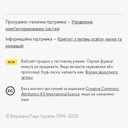
Програмно-технічна підтримка —
Управління
комп'ютеризованих систем
Iнформаційна підтримка —
Комітет з питань освіти, науки та
інновацій
Вебсайт працює у тестовому режимі. Окремі функції
можуть не працювати. Якщо ви маєте зауваження або
пропозиції, будь ласка, напишіть нам:
Форма зворотного
зв'язку
Весь контент доступний за ліцензією
Creative Commons
Attribution 4.0 International license
, якщо не зазначено
інше
© Верховна Рада України 1994—2026