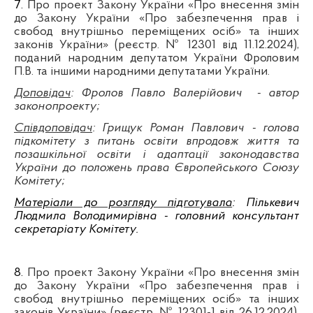
7
.
Про проект Закону України «Про внесення змін
до Закону України «Про забезпечення прав і
свобод внутрішньо переміщених осіб» та інших
законів України» (реєстр. № 12301 від 11.12.2024),
поданий народним депутатом України Фроловим
П.В. та іншими народними депутатами України.
Доповідач
: Фролов Павло Валерійович
- автор
законопроекту
;
Співдоповідач
: Грищук Роман Павлович - голова
підкомітету з питань освіти впродовж життя та
позашкільної освіти і адаптації законодавства
України до положень права Європейського Союзу
Комітету
;
Матеріали до розгляду підготувала
: Пількевич
Людмила Володимирівна - головний консультант
секретаріату Комітету.
8.
Про проект Закону України «Про внесення змін
до Закону України «Про забезпечення прав і
свобод внутрішньо переміщених осіб» та інших
законів України» (реєстр. № 12301-1 від 26.12.2024),