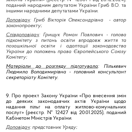
поданий народним депутатом України Гриб В.О. та
іншими народними депутатами України.
Доповідач
: Гриб Вікторія Олександрівна
- автор
законопроекту
;
Співдоповідач
: Грищук Роман Павлович - голова
підкомітету з питань освіти впродовж життя та
позашкільної освіти і адаптації законодавства
України до положень права Європейського Союзу
Комітету
;
Матеріали до розгляду підготувала
: Пількевич
Людмила Володимирівна - головний консультант
секретаріату Комітету.
9. Про п
роект Закону України «Про внесення змін
до деяких законодавчих актів України щодо
надання пільг на оплату житлово-комунальних
послуг» (реєстр. № 12427 від 20.01.2025), поданий
Кабінетом Міністрів України.
Доповідач
: представник Уряду
;