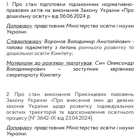
1.
Про стан підготовки підзаконних нормативно-
правових актів на виконання Закону України «Про
дошкільну освіту» від 06.06.2024 р.
Доповідач
: представник Міністерства освіти і науки
України
;
Співдоповідач
: Воронов Володимир Анатолійович -
голова підко
мітету з питань
раннього розвитку та
дошкільної освіти Комітету
;
Матеріали до розгляду підготував
: Сич Олександр
Володимирович – заступник керівника
секретаріату Комітету.
2. Про стан виконання Прикінцевих положень
Закону України «Про внесення змін до деяких
законів України щодо розвитку індивідуальних
освітніх траєкторій та вдосконалення освітнього
процесу (№ 3642-ІХ від 23.04.2024).
Доповідач
: представник Міністерства освіти і науки
України
;