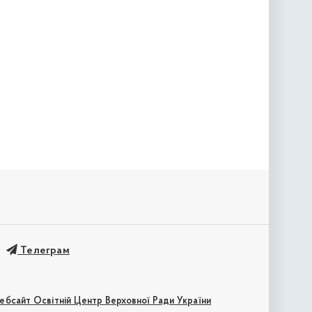
Телеграм
ебсайт Освітній Центр Верховної Ради України