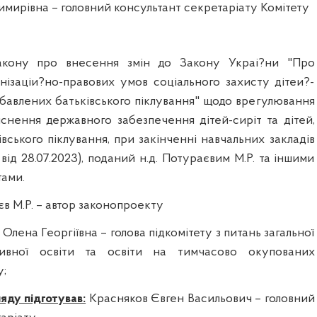
мирівна – головний консультант секретаріату Комітету
акону про внесення змін до Закону Украі?ни "Про
нізаціи?но-правових умов соціального захисту дітеи?-
озбавлених батьківського піклування" щодо врегулювання
йснення державного забезпечення дітей-сиріт та дітей,
вського піклування, при закінченні навчальних закладів
від 28.07.2023), поданий н.д. Потураєвим М.Р. та іншими
ами.
в М.Р. – автор законопроекту
Олена Георгіївна – голова підкомітету з питань загальної
зивної освіти та освіти на тимчасово окупованих
у;
яду підготував:
Красняков Євген Васильович – головний