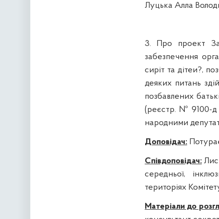
Луцька Алла Володи
3. Про проект З
забезпечення орга
сиріт та дітеи?, п
деяких питань зді
позбавлених батькі
(реєстр. № 9100-д 
народними депутат
Доповідач:
Потурає
Співдоповідач:
Лис 
середньої, інклю
територіях Комітет
Матеріали до розгл