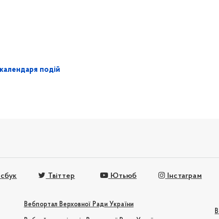
календаря подій
сбук
Твіттер
Ютьюб
Інстаграм
Вебпортал Верховної Ради України
В