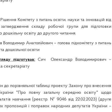
аріату
Рішення Комітету з питань освіти, науки та інновацій від
о затвердження складу робочої групи для підготовки
 дошкільну освіту до другого читання.
 Володимир Анатолійович – голова підкомітету з питань
та дошкільної освіти
ляду підготував:
Сич
Олександр Володимирович –
ка секретаріату
ін до порівняльної таблиці проекту Закону про внесення
країни "Про повну загальну середню освіту" щодо
ьтатів навчання (реєстр. № 9046 від 22.02.2023) (друге
их пропозицій і поправок народних депутатів України –