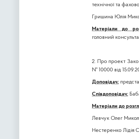
технічної та фахов
Гришина Юлія Микол
Матеріали до роз
головний консульта
2. Про п
роект Зако
№ 10000 від 15.09.2
Доповідач:
предста
Співдоповідач:
Баба
Матеріали до розгл
Левчук Олег Микол
Нестеренко Лідія С