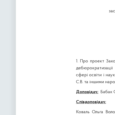
за
1. Про проект Зак
дебюрократизації
сфері освіти і нау
С.В. та іншими нар
Доповідач:
Бабак 
Співдоповідач:
Коваль Ольга Воло