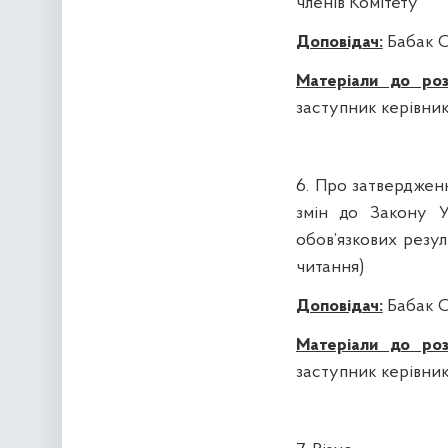
членів Комітету
Доповідач:
Бабак С
Матеріали до роз
заступник керівни
6. Про затверджен
змін до Закону У
обов’язкових резу
читання)
Доповідач:
Бабак С
Матеріали до роз
заступник керівни