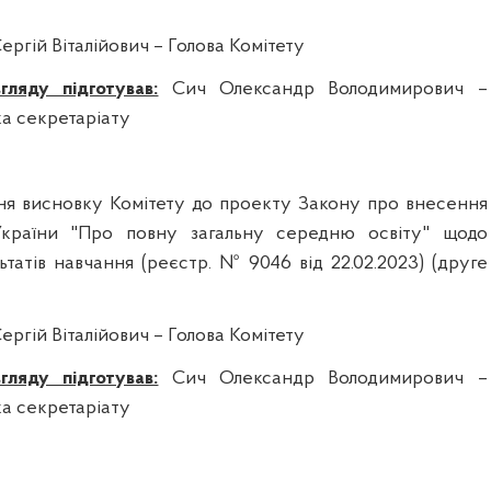
ергій Віталійович – Голова Комітету
гляду підготував:
Сич Олександр Володимирович –
ка секретаріату
ня висновку Комітету до
проект
у
Закону про внесення
країни "Про повну загальну середню освіту" щодо
льтатів навчання
(реєстр.
№ 9046 від 22.02.2023
)
(друге
ергій Віталійович – Голова Комітету
гляду підготував:
Сич Олександр Володимирович –
ка секретаріату