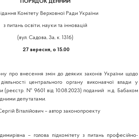
ПОРЯДОК ДЕННИЙ
сідання Комітету Верховної Ради України
з питань освіти, науки та інновацій
(вул. Садова, 3а, к. 1316)
27 вересня, о 15.00
ону про внесення змін до деяких законів України щодо
 діяльності центрального органу виконавчої влади у
ки (реєстр. № 9601 від 10.08.2023) поданий
н.д. Бабаком
одними депутатами.
Сергій Віталійович – автор законопроекту
димирівна – голова підкомітету з питань професійно-