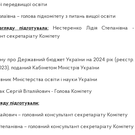
ої передвищої освіти
аївна – голова підкомітету з питань вищої освіти
гляду підготувала:
Нестеренко Лідія Степанівна -
нт секретаріату Комітету
ну про Державний бюджет України на 2024 рік
(реєстр.
023
), поданий Кабінетом Міністрів України
вник Міністерства освіти і науки України
к Сергій Віталійович - Голова Комітету
яду підготували:
айович – головний консультант секретаріату Комітету
тепанівна – головний консультант секретаріату Комітету