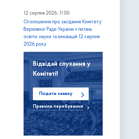
12 серпня 2026, 11:00:
Оголошення про засідання Комітету
Верховної Ради України з питань
освіти, науки та інновацій 12 серпня
2026 року
Відвідай слухання у
Комітеті!
Подати заявку
Правила
перебування