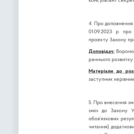
консультант секрет
4. Про доповнення 
01.09.2023 р. пр
проекту Закону про
Доповідач:
Воронов
раннього розвитку 
Матеріали до розг
заступник керівни
5. Про внесення зм
змін до Закону У
обов’язкових резул
читання) додатков