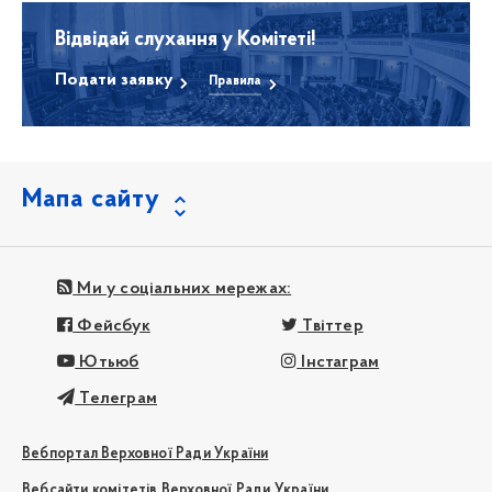
Відвідай слухання у Комітеті!
Подати заявку
Правила
Мапа сайту
Ми у соціальних мережах:
Фейсбук
Твіттер
Ютьюб
Інстаграм
Телеграм
Вебпортал Верховної Ради України
Вебсайти комітетів Верховної Ради України