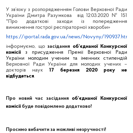
У зв’язку з розпорядженням Голови Верховної Ради
України Дмитра Разумкова від 12.03.2020 № 151
"Про додаткові заходи із попередження
виникнення гострої респіраторної хвороби»
https://iportal.rada.gov.ua/news/Novyny/190937.html
інформуємо, що
засідання
об’єднаної Конкурсної
комісії
з присудження Премії Верховної Ради
України молодим ученим та іменних стипендій
Верховної Ради України для молодих учених –
докторів наук
17 березня 2020 року не
відбудеться
.
Про новий час засідання
об’єднаної Конкурсної
комісії
буде повідомлено додатково!
Просимо вибачити за можливі незручності!