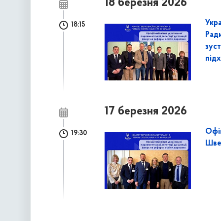
18 березня 2026
Укра
18:15
Ради
зуст
під
17 березня 2026
Офіц
19:30
Шве