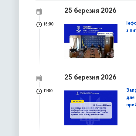
25 березня 2026
Інфо
15:00
з пи
25 березня 2026
Зап
11:00
для 
при