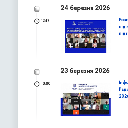
24 березня 2026
Роз
12:17
під
підт
23 березня 2026
Інфо
10:00
Ради
202