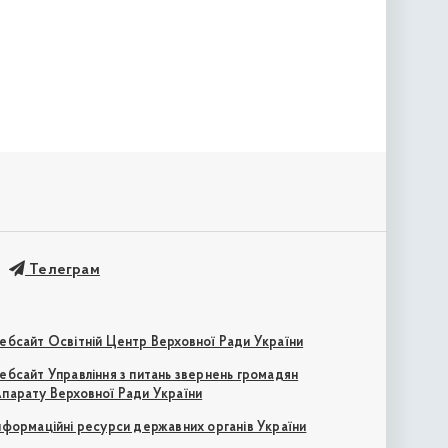
Телеграм
ебсайт Освітній Центр Верховної Ради України
ебсайт Управління з питань звернень громадян
парату Верховної Ради України
нформаційні ресурси державних органів України