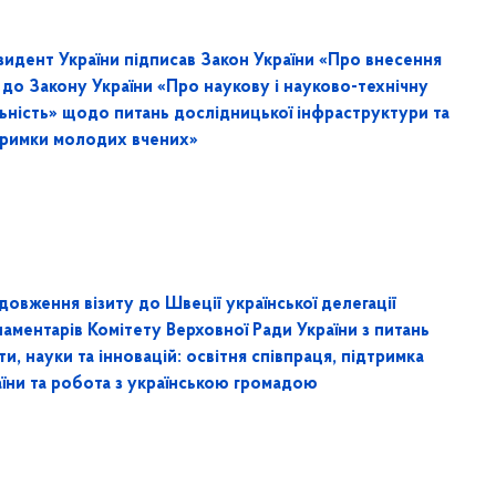
зидент України підписав Закон України «Про внесення
 до Закону України «Про наукову і науково-технічну
льність» щодо питань дослідницької інфраструктури та
тримки молодих вчених»
овження візиту до Швеції української делегації
аментарів Комітету Верховної Ради України з питань
ти, науки та інновацій: освітня співпраця, підтримка
аїни та робота з українською громадою