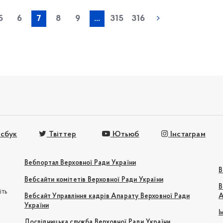
« попередня
5
6
7
8
9
...
315
316
сбук
Твіттер
Ютьюб
Інстаграм
Вебпортал Верховної Ради України
В
Вебсайти комітетів Верховної Ради України
В
іть
Вебсайт Управління кадрів Апарату Верховної Ради
А
України
І
e
Дослідницька служба Верховної Ради України