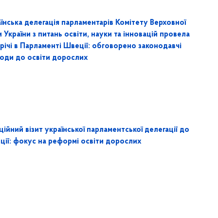
їнська делегація парламентарів Комітету Верховної
 України з питань освіти, науки та інновацій провела
річі в Парламенті Швеції: обговорено законодавчі
ходи до освіти дорослих
ійний візит української парламентської делегації до
ції: фокус на реформі освіти дорослих