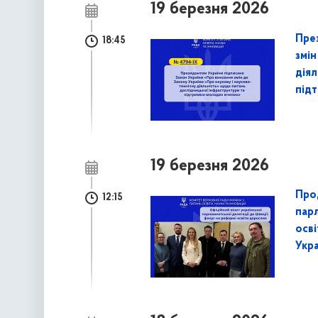
19 березня 2026
Пре
18:45
змін
дія
під
19 березня 2026
Прод
12:15
парл
осві
Укр