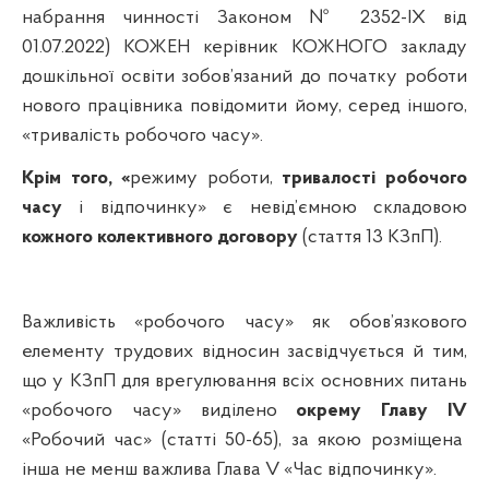
набрання чинності Законом № 2352-IX від
01.07.2022) КОЖЕН керівник КОЖНОГО закладу
дошкільної освіти зобов’язаний до початку роботи
нового працівника повідомити йому, серед іншого,
«тривалість робочого часу».
Крім того, «
режиму роботи,
тривалості робочого
часу
і відпочинку» є невід’ємною складовою
кожного
колективного договору
(стаття 13 КЗпП).
Важливість «робочого часу» як обов’язкового
елементу трудових відносин засвідчується й тим,
що у КЗпП для врегулювання всіх основних питань
«робочого часу» виділено
окрему Главу
IV
«Робочий час» (статті 50-65), за якою розміщена
інша не менш важлива Глава
V
«Час відпочинку».