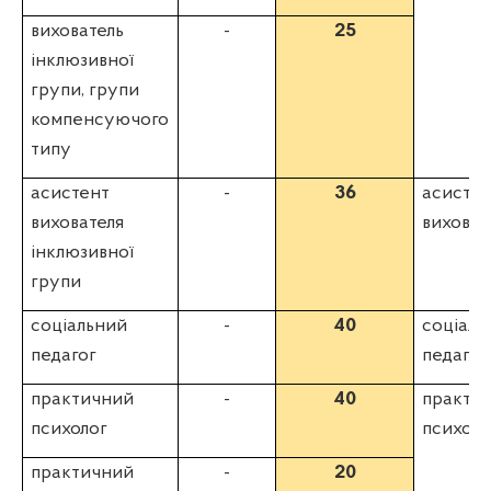
вихователь
-
25
інклюзивної
групи, групи
компенсуючого
типу
асистент
-
36
асисте
вихователя
виховат
інклюзивної
групи
соціальний
-
40
соціаль
педагог
педагог
практичний
-
40
практи
психолог
психоло
практичний
-
20