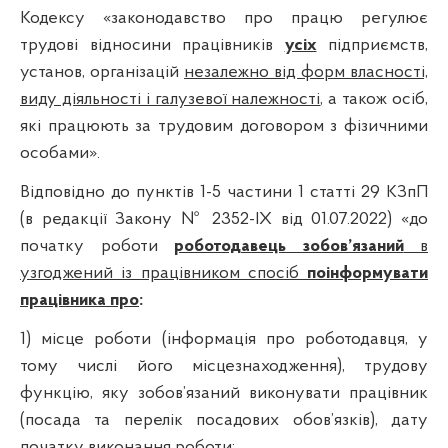
Кодексу «законодавство про працю регулює
трудові відносини працівників
усіх
підприємств,
установ, організацій
незалежно від форм власності,
виду діяльності і галузевої належності
, а також осіб,
які працюють за трудовим договором з фізичними
особами».
Відповідно до пунктів 1-5 частини 1 статті 29 КЗпП
(в редакції Закону № 2352-IX від 01.07.2022) «до
початку роботи
роботодавець зобов’язаний
в
узгоджений із працівником спосіб
поінформувати
працівника про
:
1) місце роботи (інформація про роботодавця, у
тому числі його місцезнаходження), трудову
функцію, яку зобов’язаний виконувати працівник
(посада та перелік посадових обов’язків), дату
початку виконання роботи;