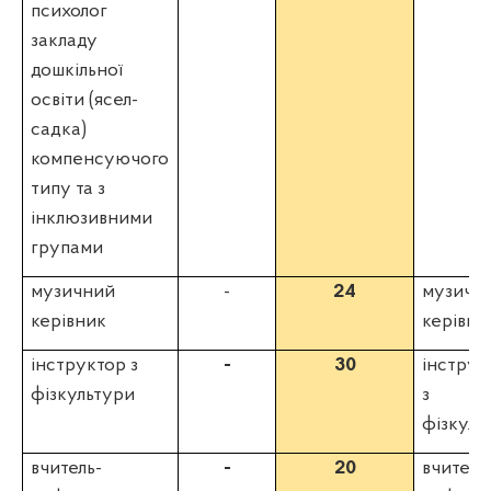
психолог
закладу
дошкільної
освіти (ясел-
садка)
компенсуючого
типу та з
інклюзивними
групами
музичний
-
24
музичн
керівник
керівни
інструктор з
-
30
інструк
фізкультури
з
фізкуль
вчитель-
-
20
вчитель