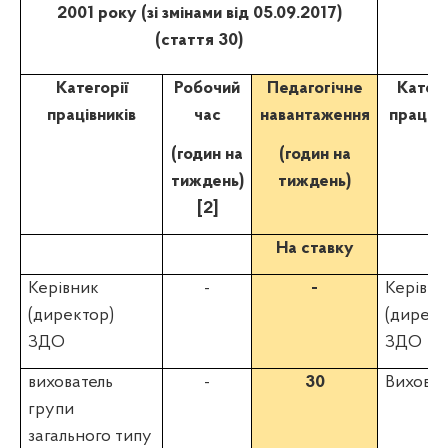
2001 року (зі змінами від 05.09.2017)
(стаття 30)
Категорії
Робочий
Педагогічне
Катего
працівників
час
навантаження
працівн
(годин на
(годин на
тиждень)
тиждень)
[2]
На ставку
Керівник
-
-
Керівни
(директор)
(директ
ЗДО
ЗДО
вихователь
-
30
Виховат
групи
загального типу