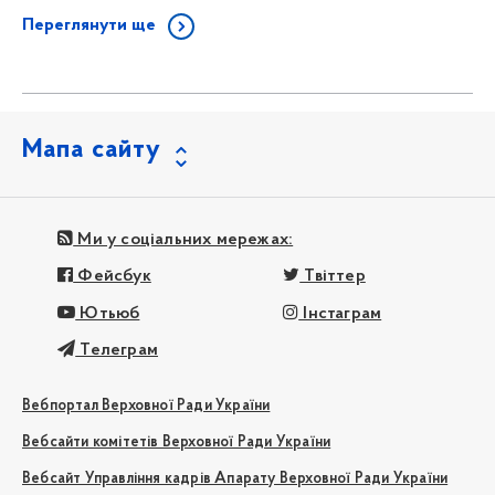
Переглянути ще
Мапа сайту
Ми у соціальних мережах:
Фейсбук
Твіттер
Ютьюб
Інстаграм
Телеграм
Вебпортал Верховної Ради України
Вебсайти комітетів Верховної Ради України
Вебсайт Управління кадрів Апарату Верховної Ради України