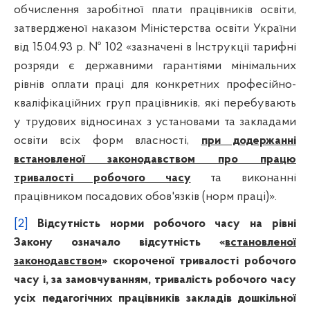
обчислення заробітної плати працівників освіти,
затвердженої наказом Міністерства освіти України
від 15.04.93 р. № 102 «зазначені в Інструкції тарифні
розряди є державними гарантіями мінімальних
рівнів оплати праці для конкретних професійно-
кваліфікаційних груп працівників, які перебувають
у трудових відносинах з установами та закладами
освіти всіх форм власності,
при додержанні
встановленої законодавством про працю
тривалості робочого часу
та виконанні
працівником посадових обов'язків (норм праці)».
[2]
Відсутність норми робочого часу на рівні
Закону означало відсутність «
встановленої
законодавством
» скороченої тривалості робочого
часу і, за замовчуванням, тривалість робочого часу
усіх педагогічних працівників закладів дошкільної