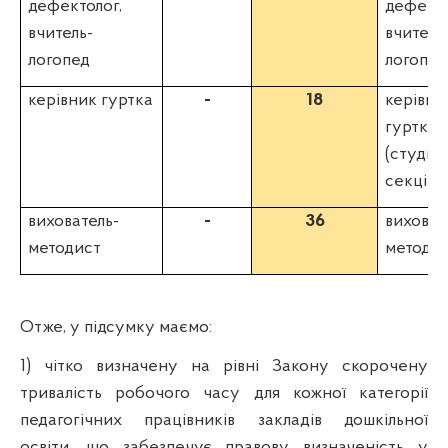
дефектолог,
дефекто
вчитель-
вчитель
логопед
логопед
керівник гуртка
-
18
керівни
гуртка
(студії,
секції 
вихователь-
-
36
виховат
методист
методи
Отже, у підсумку маємо:
1) чітко визначену на рівні Закону скорочену
тривалість робочого часу для кожної категорії
педагогічних працівників закладів дошкільної
освіти, що забезпечує правову визначеність у