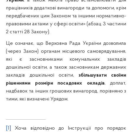
України
, а також мають право встановлювати для
працівників додаткові винагороди та допомоги, крім
передбачених цим Законом та іншими нормативно-
правовими актами у сфері освіти» (абзац 3 частини
2 статті 28 Закону).
Це означає, що Верховна Рада України дозволила
(через Закон) органам місцевого самоврядування,
які є засновниками комунальних закладів
дошкільної освіти, а також засновникам державних
закладів дошкільної освіти,
збільшувати своїми
рішеннями розміри посадових окладів
, доплат,
надбавок та інших грошових винагород, порівняно з
тими, які визначені Урядом.
[1]
Хоча відповідно до Інструкції про порядок