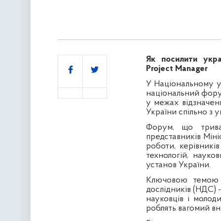
Як посилити укра
Поділитись
Project Manager
У Національному у
національний форум
у межах відзначен
України спільно з у
Форум, що трива
представників Міні
роботи, керівників
технологій, науков
установ України.
Ключовою темою 
дослідників (НДС) 
науковців і молод
роблять вагомий вне