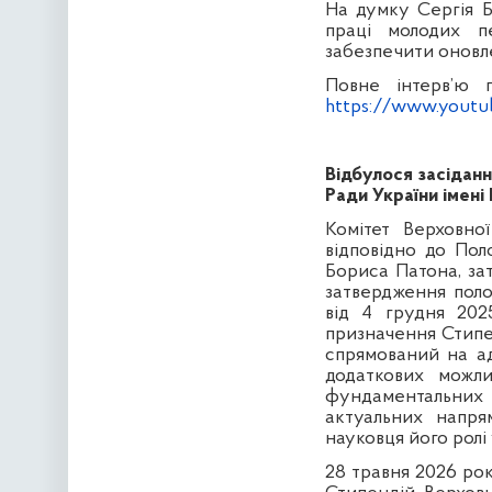
На думку Сергія Б
праці молодих п
забезпечити оновл
Повне інтерв’ю 
https://www.yout
Відбулося засіданн
Ради України імені
Комітет Верховно
відповідно до Пол
Бориса Патона, за
затвердження поло
від 4 грудня 20
призначення Стипе
спрямований на а
додаткових можли
фундаментальних 
актуальних напря
науковця його ролі 
28 травня 2026 рок