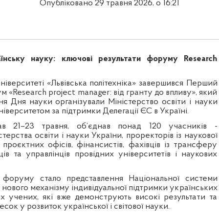
Опубліковано 29 травня 2026, о 16:21
їнську науку: ключові результати форуму Research
ніверситеті «Львівська політехніка» завершився Перший
 «Research project manager: від гранту до впливу», який
ня Дня науки організували Міністерство освіти і науки
ніверситетом за підтримки Делегації ЄС в Україні.
в 21–23 травня, об’єднав понад 120 учасників -
стерства освіти і науки України, проректорів із наукової
 проєктних офісів, фінансистів, фахівців із трансферу
ців та управлінців провідних університетів і наукових
форуму стало представлення Національної системи
- нового механізму індивідуальної підтримки українських
их учених, які вже демонструють високі результати та
сок у розвиток української і світової науки.