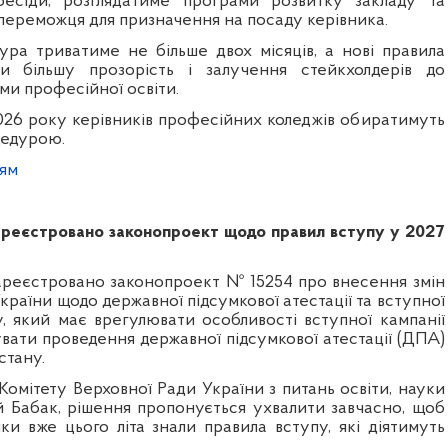
бесіди, розглядатиме програми розвитку закладу та
ереможця для призначення на посаду керівника.
ра триватиме не більше двох місяців, а нові правила
и більшу прозорість і залучення стейкхолдерів до
ми професійної освіти.
2026 року керівників професійних коледжів обиратимуть
цедурою.
ням
зареєстровано законопроект щодо правил вступу у 2027
зареєстровано законопроект № 15254 про внесення змін
України щодо державної підсумкової атестації та вступної
у, який має врегулювати особливості вступної кампанії
вати проведення державної підсумкової атестації (ДПА)
стану.
Комітету Верховної Ради України з питань освіти, науки
ій Бабак, рішення пропонується ухвалити завчасно, щоб
ки вже цього літа знали правила вступу, які діятимуть