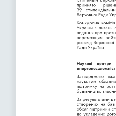
Стипендій Верховн
прийнято ріше
39 стипендіальн
Верховної Ради Укр
Конкурсна комісія
України з питань 
подання про призн
переможцям рейти
розгляд Верховної
Ради України.
Наукові центри
енергонезалежніст
Затверджено вже
науковим обладн
підтримку на розв
будівництво власни
За результатами ц
створених на базі
обсяг підтримки с
до укладених дого