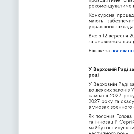
проводитиме спів
рекомендуватиме п
Конкурсна процеду
мають забезпечит
управління заклада
Вже з 12 вересня 
за оновленою про
Більше за
посилан
У Верховній Раді 
році
У Верховній Раді 
до деяких законів 
кампанії 2027 рок
2027 року та скасу
в умовах воєнного 
Як пояснив Голова 
та інновацій Серг
майбутні випускни
наступного року.