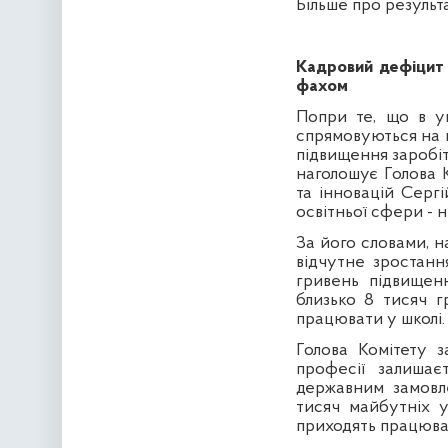
Більше про результ
Кадровий дефіцит 
фахом
Попри те, що в у
спрямовуються на 
підвищення заробіт
наголошує Голова К
та інновацій Серг
освітньої сфери - 
За його словами, н
відчутне зростанн
гривень підвищенн
близько 8 тисяч г
працювати у школі.
Голова Комітету з
професії залиша
державним замовле
тисяч майбутніх у
приходять працюват