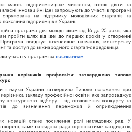
кі мають підприємницьке мислення, готові діяти та
власні інноваційні ідеї, запрошують до участі в програмі
ва спрямована на підтримку молодіжних стартапів та
покоління підприємців в Україні.
ційна програма для молоді віком від 16 до 25 років, яка
м пройти шлях від ідеї до перших кроків у створенні
. Програма поєднує інтенсивне навчання, менторську
інг та доступ до міжнародного стартап-середовища.
ви участі у програмі за
посиланням
рання керівників профосвіти: затверджено типове
курс
ти і науки України затвердило Типове положення про
керівника закладу професійної освіти, яке запроваджує
у конкурсного відбору - від оголошення конкурсу та
нтів до визначення переможця й оприлюднення
х новацій стане посилення ролі наглядових рад. У
створені, саме наглядова рада оцінюватиме кандидатів,