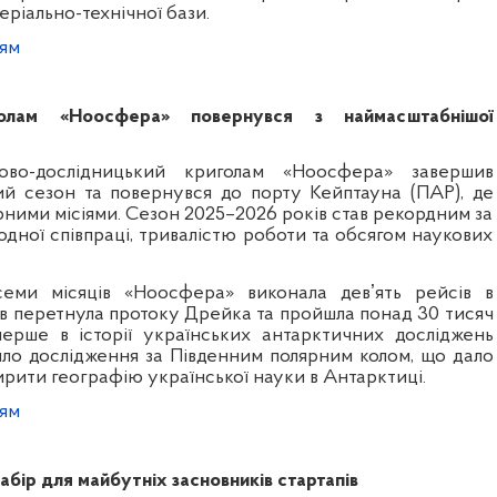
еріально-технічної бази.
ям
голам «Ноосфера» повернувся з наймасштабнішої
ково-дослідницький криголам «Ноосфера» завершив
ий сезон та повернувся до порту Кейптауна (ПАР), де
рними місіями. Сезон 2025–2026 років став рекордним за
дної співпраці, тривалістю роботи та обсягом наукових
еми місяців «Ноосфера» виконала девʼять рейсів в
ів перетнула протоку Дрейка та пройшла понад 30 тисяч
ерше в історії українських антарктичних досліджень
нило дослідження за Південним полярним колом, що дало
рити географію української науки в Антарктиці.
ям
абір для майбутніх засновників стартапів