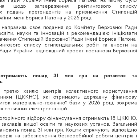
ої Ради України імені Бориса Патона, на якому було
ння щодо затвердження рейтингового списку
их подань претендентів на призначення Стипендій
аїни імені Бориса Патона у 2026 році.
 направила своє подання до Комітету Верховної Ради
освіти, науки та інновацій з рекомендацією ініціювати
ачення Стипендій Верховної Ради імені Бориса Патона
нгового списку стипендіальних робіт та внести на
 Ради України
відповідний проект постанови Верховної
 отримають понад 31 млн грн на розвиток та
ь
 третю хвилю центрів колективного користування
анням (ЦККНО), які отримають державну фінансову
иток матеріально-технічної бази у 2026 році, зокрема
х сонячних електростанцій.
ьогорічного відбору фінансування отримають 18 ЦККНО,
 закладів вищої освіти та наукових установ. Загальний
тановить понад 31 млн грн. Кошти спрямують відповідно
ворів на забезпечення безперебійної роботи центрів і