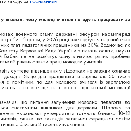
ати заходу за
посиланням
у школах: чому молоді вчителі не йдуть працювати за
мовах воєнного стану державні ресурси насамперед
потреби оборони, у 2026 році вже відбувся перший етап
них плат педагогічних працівників на 30%. Водночас, як
омітету Верховної Ради України з питань освіти, науки
ій Бабак, це не розв’язує одну з найгостріших проблем
низький рівень оплати праці молодих учителів.
авіть суттєве підвищення у відсотках не завжди означає
я доходів. Якщо для працівника із зарплатою 20 тисяч
я є помітним, то для молодого вчителя із зарплатою
ривень воно все ще не створює достатньої мотивації
азначив, що питання залучення молодих педагогів до
ється системним викликом для держави. Щороку за
нням українські університети готують близько 10–12
чителів, однак до закладів загальної середньої освіти
и лише близько 2 тисяч випускників.