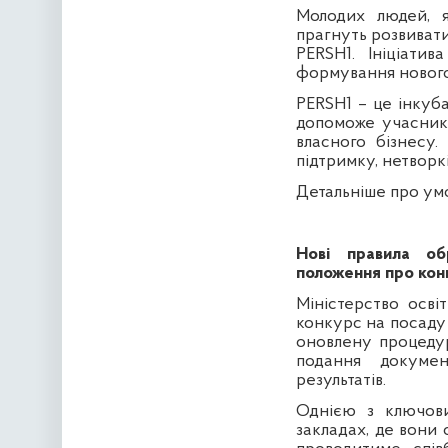
Молодих людей, я
прагнуть розвивати 
PERSH1. Ініціати
формування нового 
PERSH1 – це інкуба
допоможе учасника
власного бізнесу
підтримку, нетворк
Детальніше про умо
Нові правила об
положення про кон
Міністерство осві
конкурс на посаду 
оновлену процедур
подання докуме
результатів.
Однією з ключови
закладах, де вони 