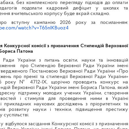
абака, без комплексного перегляду підходів до оплати
едагогів подолати кадровий дефіцит у школах та
ення вчительського корпусу буде вкрай складно.
про вступну кампанію 2026 року за посиланням:
ube.com/watch?v=T65nIKBuoz4
я Конкурсної комісії з призначення Стипендій Верховної
 Бориса Патона
ї Ради України з питань освіти, науки та інновацій
оження
про Стипендію Верховної Ради України імені
твердженого Постановою Верховної Ради України «Про
жень про премії та стипендії Верховної Ради України»
25 року № 4712-IX, щорічно проводить конкурс на
ндій Верховної Ради України імені Бориса Патона, який
дресну підтримку молодих учених України, створення
востей і стимулів для проведення ними в Україні
і прикладних наукових досліджень з пріоритетних та
мів розвитку науки і техніки, підвищення престижу
у суспільстві.
у відбулося засідання Конкурсної комісії з призначення