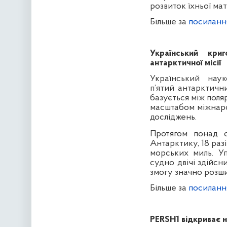
розвиток їхньої мат
Більше за
посиланн
Український кри
антарктичної місії
Український нау
п’ятий антарктичн
базується між поля
масштабом міжнаро
досліджень.
Протягом понад с
Антарктику, 18 раз
морських миль. Уп
судно двічі здійс
змогу значно розши
Більше за
посиланн
PERSH1 відкриває н