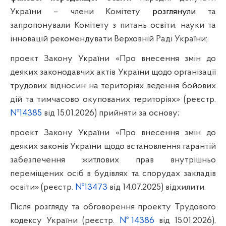
України – члени Комітету
розглянули
та
запропонували Комітету з питань освіти, науки та
інновацій рекомендувати Верховній Раді України:
проект Закону України «Про внесення змін до
деяких законодавчих актів України щодо організації
трудових відносин на територіях ведення бойових
дій та тимчасово окупованих територіях» (реєстр.
№14385
від 15.01.2026)
прийняти
за основу;
проект Закону України «Про внесення змін до
деяких законів України щодо встановлення гарантій
забезпечення житлових прав внутрішньо
переміщених осіб в будівлях та спорудах закладів
освіти» (реєстр.
№13473
від 14.07.2025) відхилити.
Після розгляду та обговорення
проекту Трудового
кодексу України (реєстр.
№14386
від 15.01.2026),