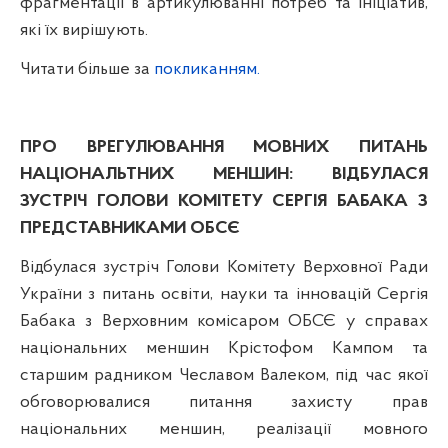
фрагментації в артикулюванні потреб та ініціатив,
які їх вирішують.
Читати більше за
покликанням.
ПРО ВРЕГУЛЮВАННЯ МОВНИХ ПИТАНЬ
НАЦІОНАЛЬТНИХ МЕНШИН: ВІДБУЛАСЯ
ЗУСТРІЧ ГОЛОВИ КОМІТЕТУ СЕРГІЯ БАБАКА З
ПРЕДСТАВНИКАМИ ОБСЄ
Відбулася зустріч Голови Комітету Верховної Ради
України з питань освіти, науки та інновацій Сергія
Бабака
з Верховним комісаром ОБСЄ у справах
національних меншин Крістофом Кампом та
старшим радником Чеславом Валеком, під час якої
о
бговорювалися питання захисту прав
національних меншин, реалізації мовного