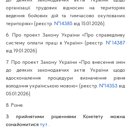
до деяких законодавчих актів України щодо
організації трудових відносин на територіях
ведення бойових дій та тимчасово окупованих
територіях» (реєстр.
№14385
від 15.01.2026).
6. Про проект Закону України «Про справедливу
систему оплати праці в Україні» (реєстр.
№14387
від 19.01.2026).
7. Про проект Закону України «Про внесення змін
до деяких законодавчих актів України щодо
вдосконалення процедури визначення рівня
володіння українською мовою» (реєстр.
№14353
від
05.01.2026).
8. Різне.
З прийнятими рішеннями Комітету можна
ознайомитися
тут
.