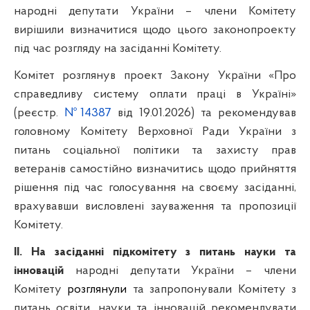
народні депутати України – члени Комітету
вирішили визначитися щодо цього законопроекту
під час розгляду на засіданні Комітету.
Комітет розглянув проект Закону України «Про
справедливу систему оплати праці в Україні»
(реєстр.
№14387
від 19.01.2026) та рекомендував
головному
Комітету Верховної Ради України
з
питань соціальної політики та захисту прав
ветеранів
самостійно визначитись щодо прийняття
рішення під час голосування на своєму засіданні,
врахувавши висловлені зауваження та пропозиції
Комітету.
ІІ. На засіданні підкомітету з питань науки та
інновацій
народні депутати України – члени
Комітету
розглянули
та запропонували Комітету з
питань освіти, науки та інновацій рекомендувати