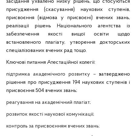
засідання ухвалено низку рішень, що стосуються
присудження (скасування) наукових ступенів,
присвоєння (відмова у присвоєні) вчених звань,
реалізації рішень Національного агентства із
забезпечення якості вищої освіти щодо
встановленого плагіату, утворення докторських
спеціалізованих вчених рад тощо.
Ключові питання Атестаційної колегії:
підтримка академічного розвитку –
з
атверджено
рішення про присудження
194 наукових ступенів
і
присвоєння
504 вчених звань;
реагування на академічний плагіат;
розвиток якості наукової комунікації;
контроль за присвоєнням вчених звань;