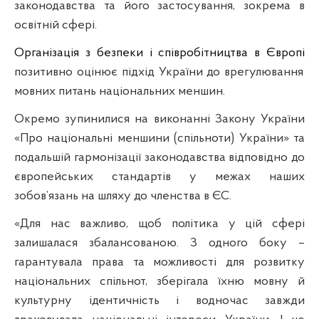
законодавства та
його застосування, зокрема в
освітній сфері.
Організація з безпеки і співробітництва в Європі
позитивно оцінює
підхід України до врегулювання
мовних питань національних меншин.
Окремо зупинилися на виконанні Закону України
«Про національні меншини (спільноти) України» та
подальшій гармонізації законодавства відповідно до
європейських стандартів
у межах наших
зобов’язань на шляху до членства в ЄС.
«Для нас в
ажливо, щоб політика у цій сфері
залишалася збалансованою.
З одного боку –
гарантувала права та можливості для розвитку
національних спільнот, зберігала їхню мовну й
культурну ідентичність і водночас
завжди