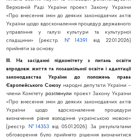
Верховній Раді України
п
роект Закону України
«Про внесення змін до деяких законодавчих актів
України щодо вдосконалення процедур державного
управління у галузі культури та культурної
спадщини» (реєстр.
№14391
від 22.01.2026)
прийняти за основу.
ІІІ. На засіданні підкомітету з питань освіти
впродовж життя та позашкільної освіти і адаптації
законодавства України до положень права
Європейського Союзу
народні депутати України –
члени Комітету
розглянули
проект Закону України
«Про внесення змін до деяких законодавчих актів
України щодо вдосконалення процедури
визначення рівня володіння українською мовою»
(реєстр.
№14353
від 05.01.2026). За результатами
обговорення було прийнято
рішення визначитися