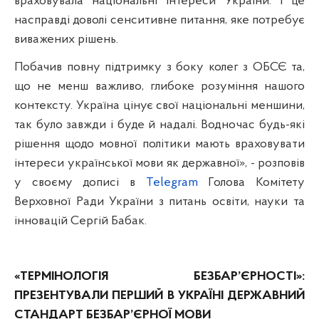
враховувала національні інтереси України. І це
насправді доволі сенситивне питання, яке потребує
виважених рішень.
Побачив
повну підтримку з боку колег з ОБСЄ
та,
що не менш важливо, глибоке розуміння нашого
контексту. Україна цінує свої національні меншини,
так було завжди і буде й надалі.
Водночас будь-які
рішення щодо мовної політики мають враховувати
інтереси української мови
як державної», - розповів
у своєму
дописі в
Telegram
Голова Комітету
Верховної Ради України з питань освіти, науки та
інновацій Сергій Бабак.
«ТЕРМІНОЛОГІЯ БЕЗБАР’ЄРНОСТІ»:
ПРЕЗЕНТУВАЛИ ПЕРШИЙ В УКРАЇНІ ДЕРЖАВНИЙ
СТАНДАРТ БЕЗБАР’ЄРНОЇ МОВИ