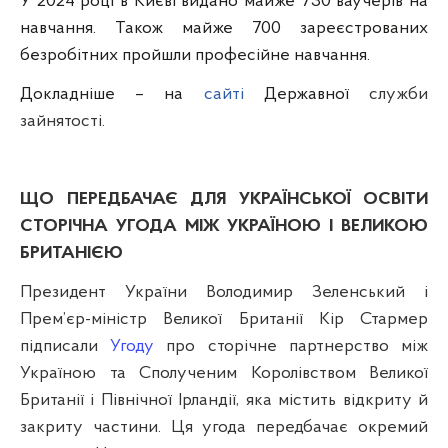
У 2024 році в Києві видано майже 730 ваучерів на
навчання. Також майже 700 зареєстрованих
безробітних пройшли професійне навчання.
Докладніше – на
сайті
Державної
служби
зайнятості.
ЩО ПЕРЕДБАЧАЄ ДЛЯ УКРАЇНСЬКОЇ ОСВІТИ
СТОРІЧНА УГОДА МІЖ УКРАЇНОЮ І ВЕЛИКОЮ
БРИТАНІЄЮ
Президент України
Володимир Зеленський
і
Прем’єр-міністр Великої Британії
Кір Стармер
підписали
Угоду
про сторічне партнерство між
Україною та Сполученим Королівством Великої
Британії і Північної Ірландії, яка містить відкриту й
закриту частини. Ця угода передбачає окремий