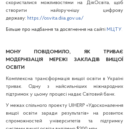
скористалися можливостями на Дія.Освіта, щоб
створити найзручнішу цифрову
державу
:
https://osvita.diia.gov.ua/
Більше про надбання та досягнення на сайті
МЦТУ
.
МОНУ ПОВІДОМИЛО, ЯК ТРИВАЄ
МОДЕРНІЗАЦІЯ МЕРЕЖІ ЗАКЛАДІВ ВИЩОЇ
ОСВІТИ
Комплексна трансформація вищої освіти в Україні
триває. Одну з найсильніших міжнародних
підтримок у цьому процесі надає Світовий банк.
У межах спільного проекту UIHERP «Удосконалення
вищої освіти заради результатів» на розвиток
спроможностей університетів та підтримку
системи вищої освіти виділено $200 млн.