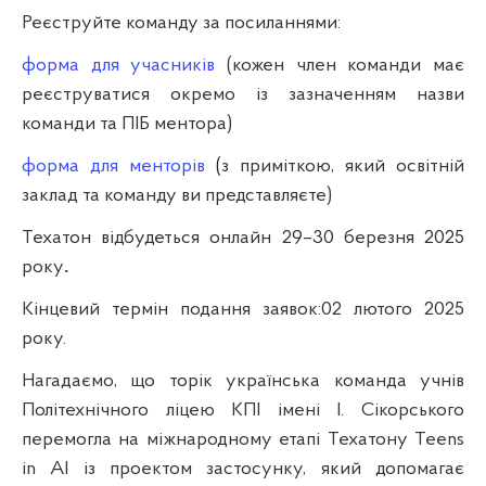
Реєструйте команду за посиланнями:
форма для учасників
(кожен член команди має
реєструватися окремо із зазначенням назви
команди та ПІБ ментора)
форма для менторів
(
з приміткою, який освітній
заклад та команду ви представляєте)
Техатон відбудеться онлайн
29–30 березня 2025
року
.
Кінцевий термін подання заявок:0
2 лютого 2025
року.
Нагадаємо, що торік українська команда учнів
Політехнічного ліцею КПІ імені І. Сікорського
перемогла на міжнародному етапі Техатону Teens
in AI із проектом застосунку, який допомагає