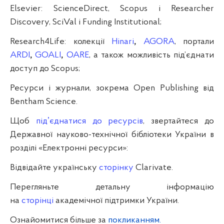
Elsevier: ScienceDirect, Scopus і Researcher
Discovery, SciVal і Funding Institutional;
Research4Life: колекції
Hinari
,
AGORA
,
портали
ARDI
,
GOALI
,
OARE
,
а також можливість під’єднати
доступ до
Scopus
;
Ресурси і журнали, зокрема Open Publishing від
Bentham Science.
Щоб
підʼєднатися до ресурсів
,
звертайтеся до
Державної науково-технічної бібліотеки України в
розділі «Електронні ресурси»:
Відвідайте українську
сторінку
Clarivate.
Перегляньте детальну інформацію
на
сторінці
академічної підтримки України.
Ознайомитися більше за
покликанням.