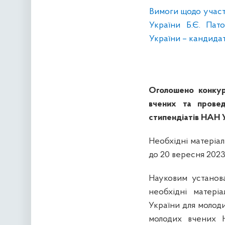
Вимоги щодо участі
України Б.Є. Пат
України – кандидаті
Оголошено конкур
вчених та провед
стипендіатів НАН 
Необхідні матеріал
до 20 вересня 2023
Науковим устано
необхідні матері
України для молоди
молодих вчених Н