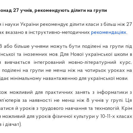
понад 27 учнів, рекомендують ділити на групи
и і науки України рекомендує ділити класи з більш ніж 27
Так вказано в інструктивно-методичних
рекомендаціях
.
8 або більше учнями можуть бути поділені на групи під
нської та іноземних мов. Для Нової української школи в
и вивчається інтегрований мовно-літературний курс,
 поділені на групи не менш ніж на чотирьох уроках на
ідає мінімальному навантаженню для української мови.
кож можливий для практичних занять з інформатики з
п’ютерів за наявності не менш ніж 8 учнів у групі. Ця
тися й уроків з трудового навчання та технологій. Крім
и можливий для уроків фізичної культури у 10-11-х класах
і дівчат).