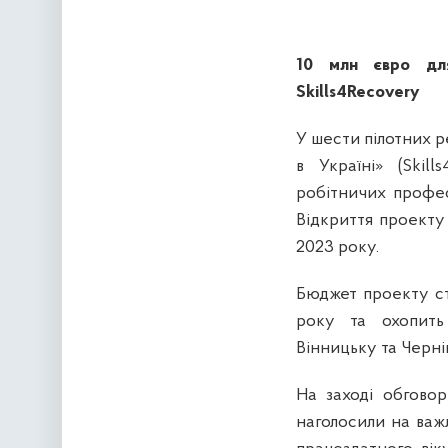
10 млн євро для
Skills4Recovery
У шести пілотних р
в Україні» (Skil
робітничих профес
Відкриття проекту 
2023 року.
Бюджет проекту ст
року та охопить 
Вінницьку та Черні
На заході обговор
наголосили на важ