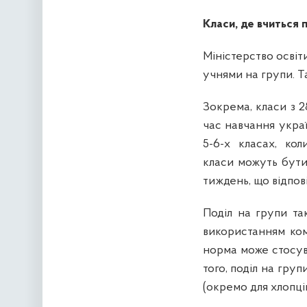
Класи, де вчиться 
Міністерство освіт
учнями на групи. 
Зокрема, класи з 2
час навчання украї
5-6-х класах, кол
класи можуть бути
тиждень, що відпов
Поділ на групи та
використанням ком
норма може стосува
того, поділ на груп
(окремо для хлопців 