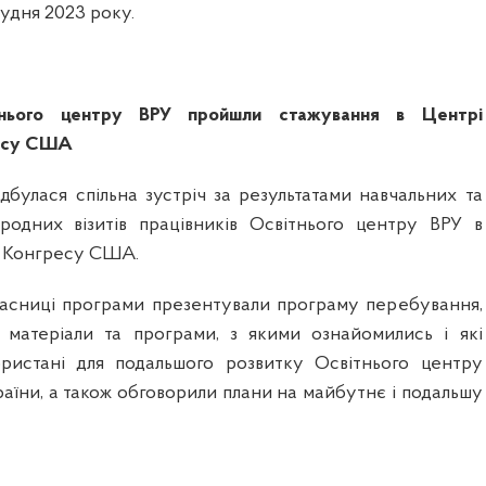
рудня 2023 року.
тнього центру ВРУ пройшли стажування в Центрі
ресу США
дбулася спільна зустріч за результатами навчальних та
родних візитів працівників Освітнього центру ВРУ в
ів Конгресу США.
учасниці програми презентували програму перебування,
 матеріали та програми, з якими ознайомились і які
ристані для подальшого розвитку Освітнього центру
аїни, а також обговорили плани на майбутнє і подальшу