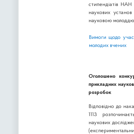
стипендіатів НАН 
наукових установ
науковою молоддю 
Вимоги щодо участ
молодих вчених
Оголошено конкур
прикладних науков
розробок
Відповідно до нака
1113 розпочинає
наукових дослідже
(експериментальни