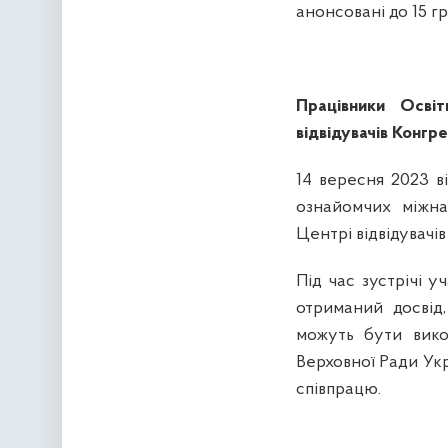
анонсовані до 15 г
Працівники Осві
відвідувачів Конг
14 вересня 2023 ві
ознайомчих міжна
Центрі відвідувач
Під час зустрічі 
отриманий досвід,
можуть бути вико
Верховної Ради Укр
співпрацю.