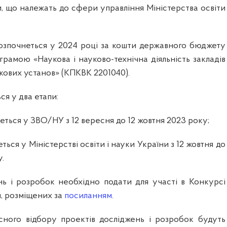
и, що належать до сфери управління Міністерства освіти
озпочнеться у 2024 році за кошти державного бюджету
рамою «Наукова і науково-технічна діяльність закладів
укових установ» (КПКВК 2201040).
я у два етапи:
еться у ЗВО/НУ з 12 вересня до 12 жовтня 2023 року;
ться у Міністерстві освіти і науки України з 12 жовтня до
.
ь і розробок необхідно подати для участі в Конкурсі
, розміщених за
посиланням
.
сного відбору проектів досліджень і розробок будуть