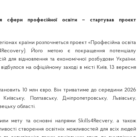
 сфери професійної освіти – стартував проєкт
егіонах країни розпочнеться проект «Професійна освіта
ls4Recovery). Його метою є покращення потенціалу
ій для відновлення та економічної розбудови України.
відбулося на офіційному заході в місті Київ, 13 вересня
ановить 10 млн євро. Він триватиме до середини 2026
Київську, Полтавську, Дніпропетровську, Львівську,
вецьку області.
или мету та основні напрями Skills4Recvery, а також
ливості створення освітніх можливостей для всіх людей