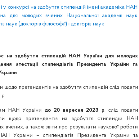
 у конкурсі на здобуття стипендій імені академіка НАН
она для молодих вчених Національної академії наук
в наук (докторів філософії) і докторів наук
с на здобуття стипендій НАН України для молодих
ення атестації стипендіатів Президента України та
України
и щодо претендентів на здобуття стипендій слід подати
 р.
вам НАН України
до 20 вересня 2023 р
.
слід подати
али щодо претендентів на здобуття стипендій НАН
х вчених, а також звіти про результати наукової роботи
АН України – стипендіатів Президента України та