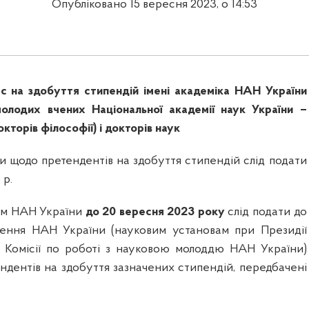
Опубліковано 15 вересня 2023, о 14:53
 на здобуття стипендій імені академіка НАН України
олодих вчених Національної академії наук України –
кторів філософії) і докторів наук
и щодо претендентів на здобуття стипендій слід подати
 р.
ам НАН України
до 20 вересня 2023 року
слід подати до
ілення НАН України (науковим установам при Президії
 Комісії по роботі з науковою молоддю НАН України)
ндентів на здобуття зазначених стипендій, передбачені