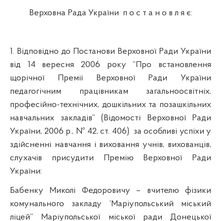
Верховна Рада України
п о с т а н о в л я є:
1. Відповідно до Постанови Верховної Ради України
від 14 вересня 2006 року “Про встановлення
щорічної Премії Верховної Ради України
педагогічним працівникам загальноосвітніх,
професійно-технічних, дошкільних та позашкільних
навчальних
закладів”
(Відомості Верховної Ради
України, 2006 р., № 42, ст. 406)
за особливі успіхи у
здійсненні навчання і виховання учнів, вихованців,
слухачів присудити Премію Верховної Ради
України:
Бабенку Миколі Федоровичу – вчителю фізики
комунального закладу
‘Маріупольський
міський
ліцей”
Маріупольської міської ради Донецької