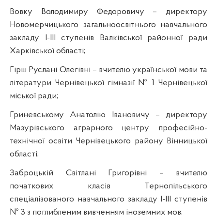
Вовку Володимиру Федоровичу – директору
Новомерчицького
загальноосвітнього навчального
закладу І-ІІІ ступенів
Валківської
районної ради
Харківської області;
Гірш Руслані Олегівні – вчителю української мови та
літератури Чернівецької гімназії № 1 Чернівецької
міської ради;
Гриневському
Анатолію Івановичу – директору
Мазурівського
аграрного центру професійно-
технічної освіти Чернівецького району Вінницької
області;
Заброцькій
Світлані Григорівні – вчителю
початкових класів Тернопільського
спеціалізованого навчального закладу І-ІІІ ступенів
№ 3 з поглибленим вивченням іноземних мов;