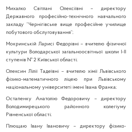
Михалко Світлані Олексіївні – директору
Державного професійно-технічного навчального
закладу
“
Чернігівське вище професійне училище
побутового обслуговування
”
;
Мокринській
Ларисі Федорівні – вчителю фізичної
культури Володарської загальноосвітньої школи І-ІІ
ступенів № 2 Київської області;
Олексин Лілії Тадеївні – вчителю хімії Львівського
фізико-математичного ліцею при Львівському
національному університеті імені Івана Франка
;
Остапенку Анатолію Федоровичу – директору
Володимирецького
районного колегіуму
Рівненської області;
Плющаю
Івану Івановичу – директору фізико-