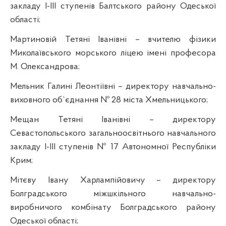
закладу І-ІІІ ступенів Балтського району Одеської
області;
Мартиновій Тетяні Іванівні – вчителю фізики
Миколаївського морського ліцею імені професора
М. Олександрова;
Мельник Галині Леонтіївні – директору навчально-
виховного об`єднання №
28 міста Хмельницького;
Мещан
Тетяні Іванівні – директору
Севастопольського загальноосвітнього навчального
закладу І-ІІІ ступенів № 17 Автономної Республіки
Крим
;
Мітєву
Івану
Харлампійовичу
– директору
Болградського міжшкільного навчально-
виробничого комбінату Болградського району
Одеської області;