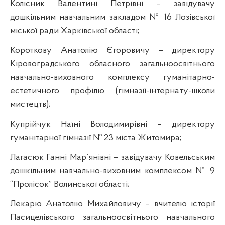
Колісник Валентині Петрівні – завідувачу
дошкільним навчальним закладом № 16
Лозівської
міської ради Харківської області;
Короткову Анатолію Єгоровичу – директору
Кіровоградського обласного загальноосвітнього
навчально-виховного комплексу гуманітарно-
естетичного профілю (гімназії-інтернату-школи
мистецтв);
Купрійчук
Наїні Володимирівні – директору
гуманітарної гімназії № 23 міста Житомира;
Лагасюк
Ганні Мар`янівні – завідувачу Ковельським
дошкільним навчально-виховним комплексом № 9
“
Пролісок”
Волинської області;
Лекарю
Анатолію Михайловичу – вчителю історії
Пасицелівського
загальноосвітнього навчального