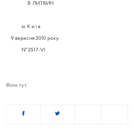
В. ЛИТВИН
м. К
и
ї
в
9 вересня 2010 року
№ 2517-
VI
Фото тут...
Поділитись