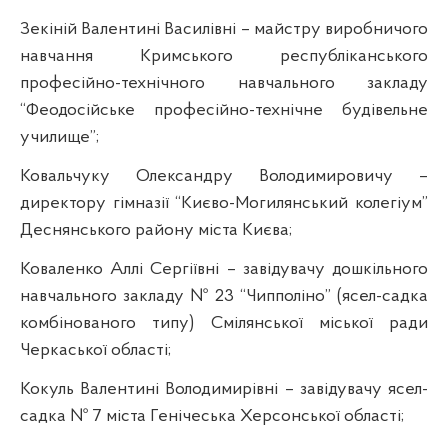
Зекіній
Валентині Василівні – майстру виробничого
навчання Кримського республіканського
професійно-технічного навчального закладу
“Феодосійське професійно-технічне будівельне
училище”
;
Ковальчуку Олександру Володимировичу –
директору гімназії
“
Києво-Могилянський
колегіум
”
Деснянського району міста Києва;
Коваленко Аллі Сергіївні – завідувачу дошкільного
навчального закладу № 23 “
Чипполіно”
(ясел-садка
комбінованого типу) Смілянської міської ради
Черкаської області;
Кокуль
Валентині Володимирівні – завідувачу ясел-
садка № 7 міста Генічеська Херсонської області;