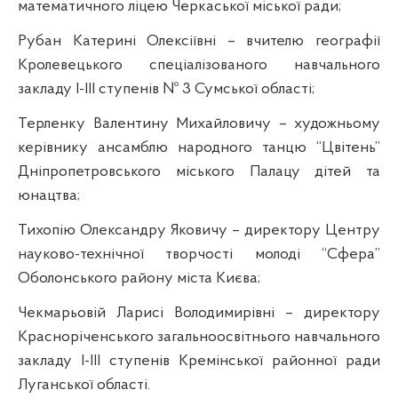
математичного ліцею Черкаської міської ради;
Рубан Катерині Олексіївні – вчителю географії
Кролевецького
спеціалізованого навчального
закладу І-ІІІ ступенів № 3 Сумської області;
Терленку
Валентину Михайловичу – художньому
керівнику ансамблю народного танцю “
Цвітень”
Дніпропетровського міського Палацу дітей та
юнацтва;
Тихопію
Олександру Яковичу – директору Центру
науково-технічної творчості молоді “
Сфера”
Оболонського
району міста Києва;
Чекмарьовій
Ларисі Володимирівні – директору
Красноріченського
загальноосвітнього навчального
закладу І-ІІІ ступенів
Кремінської
районної ради
Луганської області.