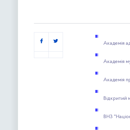
Поділитись
Академія а
Академія м
Академія пр
Відкритий 
ВНЗ "Націо