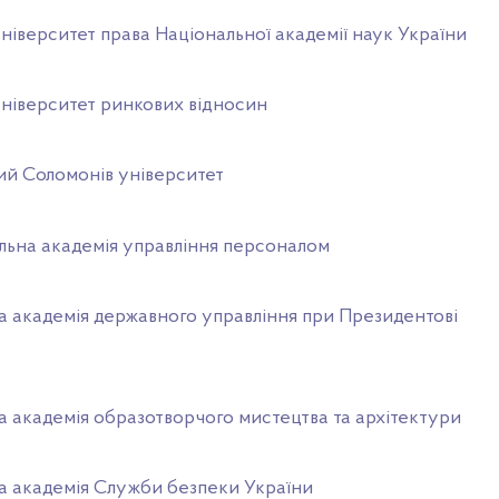
ніверситет права Національної академії наук України
університет ринкових відносин
й Соломонів університет
льна академія управління персоналом
а академія державного управління при Президентові
а академія образотворчого мистецтва та архітектури
а академія Служби безпеки України