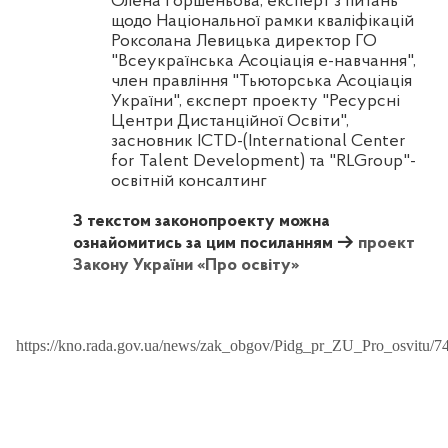
Олена
Горшеньова
, експерт з питань
щодо Національної рамки кваліфікацій
Роксолана Левицька директор ГО
"Всеукраїнська Асоціація е-навчання",
член правління "
Тьюторська
Асоціація
України",
єксперт
проекту "Ресурсні
Центри Дистанційної Освіти",
засновник ICTD-(
International
Center
for
Talent
Development
) та "
RLGroup
"
-
освітній
консалтинг
З текстом законопроекту можна
ознайомитись за цим посиланням →
проект
Закону України «Про освіту»
https://kno.rada.gov.ua/news/zak_obgov/Pidg_pr_ZU_Pro_osvitu/7