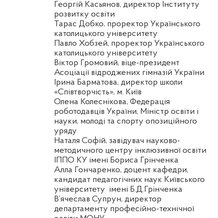
Георгій Касьянов, директор Інституту
розвитку освіти
Тарас
Добко
, проректор Українського
католицького університету
Павло
Хобзей
, проректор Українського
католицького університету
Віктор Громовий, віце-президент
Асоціації відроджених гімназій України
Ірина
Барматова
, директор школи
«Співтворчість», м. Київ
Олена Колеснікова, Федерація
роботодавців України, Міністр освіти і
науки, молоді та спорту опозиційного
уряду
Наталя
Софій
, завідувач науково-
методичного центру інклюзивної освіти
ІППО
КУ
імені Бориса Грінченка
Алла
Гончаренко
, доцент кафедри,
кандидат педагогічних наук Київського
університету
імені Б.Д.Грінченка
В’ячеслав Супрун, директор
департаменту професійно-технічної