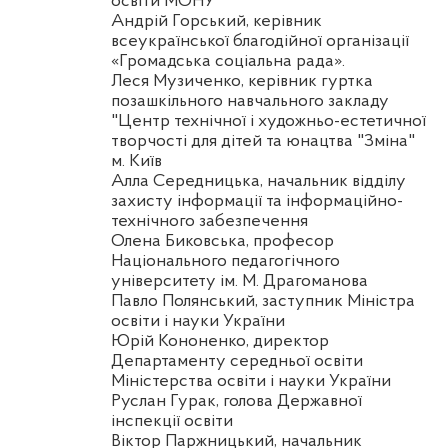
освіти МОНУ
Андрій Горський, керівник
всеукраїнської благодійної організації
«Громадська соціальна рада».
Леся
Музиченко
, керівник гуртка
позашкільного навчального закладу
"Центр технічної і художньо-естетичної
творчості для дітей та юнацтва "Зміна"
м. Київ
Алла
Середницька
, начальник відділу
захисту інформації та інформаційно-
технічного забезпечення
Олена
Биковська
, професор
Національного педагогічного
університету ім. М. Драгоманова
Павло Полянський, заступник Міністра
освіти і науки України
Юрій Кононенко, директор
Департаменту середньої освіти
Міністерства освіти і науки України
Руслан
Гурак
, голова Державної
інспекції освіти
Віктор
Паржницький
, начальник