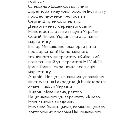
корпус»
Олександр Діденко, заступник
директора з наукової роботи Інституту
професійно-технічної освіти
Сергій
Дятленко
, спеціаліст
Департаменту середньої освіти
Міністерства освіти і науки України
Сергій
Лилик
, Українська асоціація
маркетингу
Віктор
Милашенко
, експерт з питань
профорієнтації Національного
технічного університету «Київський
політехнічний університет» НТУ «КПІ»
Ірина
Лилик
, Українська асоціація
маркетингу
Андрій
Шевцов
, начальник управління
ліцензування і акредитації Міністерства
освіти і науки України
Андрій
Мелешевич
, ректор
Національного університету «Києво-
Могилянська академія»
Михайло Винницький, керівник центру
докторських програм Національного