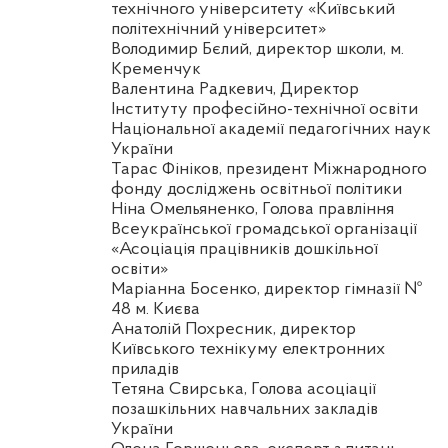
технічного університету «Київський
політехнічний університет»
Володимир
Бєлий
, директор школи, м.
Кременчук
Валентина
Радкевич
, Директор
Інституту професійно-технічної освіти
Національної академії педагогічних наук
України
Тарас
Фініков
, президент Міжнародного
фонду досліджень освітньої політики
Ніна
Омельяненко
, Голова правління
Всеукраїнської громадської організації
«Асоціація працівників дошкільної
освіти»
Маріанна
Босенко
, директор гімназії №
48 м
. Києва
Анатолій Похресник, директор
Київського технікуму електронних
приладів
Тетяна
Свирська
, Голова асоціації
позашкільних навчальних закладів
України