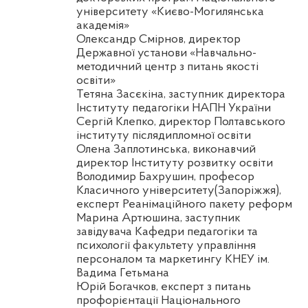
університету «Києво-Могилянська
академія»
Олександр
Смірнов
, директор
Державної установи «Навчально-
методичний центр з питань якості
освіти»
Тетяна
Засєкіна
, заступник директора
Інституту педагогіки НАПН України
Сергій Клепко, директор Полтавського
інституту післядипломної освіти
Олена
Заплотинська
, виконавчий
директор Інституту розвитку освіти
Володимир Бахрушин, професор
Класичного університету(Запоріжжя),
експерт Реанімаційного пакету реформ
Марина
Артюшина
, заступник
завідувача Кафедри педагогіки та
психології факультету управління
персоналом та маркетингу КНЕУ ім.
Вадима Гетьмана
Юрій
Богачков
, експерт з питань
профорієнтації Національного