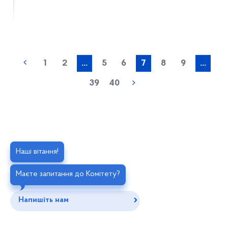
1
2
...
5
6
7
8
9
...
39
40
Наші вітання!
Маєте запитання до Комітету?
Напишіть нам