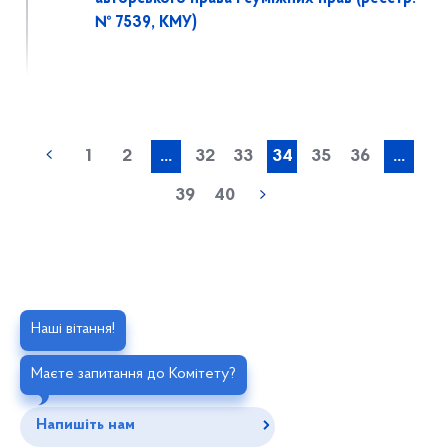
№ 7539, КМУ)
1
2
...
32
33
34
35
36
...
39
40
Наші вітання!
Маєте запитання до Комітету?
Напишіть нам