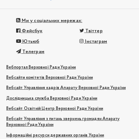
Ми у соціальних мережах:
Фейсбук
Твіттер
Ютьюб
Інстаграм
Телеграм
Вебпортал Верховної Ради України
Вебсайти комітетів Верховної Ради України
Вебсайт Управління кадрів Апарату Верховної Ради України
Дослідницька служба Верховної Ради України
Вебсайт Освітній Центр Верховної Ради України
Вебсайт Управління з питань звернень громадян Апарату
Верховної Ради України
Інформаційні ресурси державних органів України