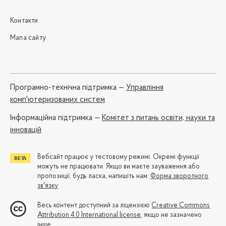
Контакти
Мапа сайту
Програмно-технічна підтримка —
Управління
комп'ютеризованих систем
Iнформаційна підтримка —
Комітет з питань освіти, науки та
інновацій
Вебсайт працює у тестовому режимі. Окремі функції
можуть не працювати. Якщо ви маєте зауваження або
пропозиції, будь ласка, напишіть нам:
Форма зворотного
зв'язку
Весь контент доступний за ліцензією
Creative Commons
Attribution 4.0 International license
, якщо не зазначено
інше