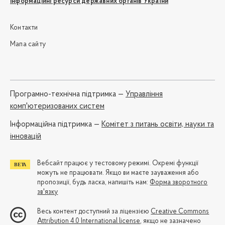
Інформаційні ресурси державних органів України
Контакти
Мапа сайту
Програмно-технічна підтримка —
Управління
комп'ютеризованих систем
Iнформаційна підтримка —
Комітет з питань освіти, науки та
інновацій
Вебсайт працює у тестовому режимі. Окремі функції
можуть не працювати. Якщо ви маєте зауваження або
пропозиції, будь ласка, напишіть нам:
Форма зворотного
зв'язку
Весь контент доступний за ліцензією
Creative Commons
Attribution 4.0 International license
, якщо не зазначено