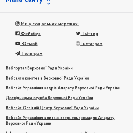
Ми у соціальних мережах:
Фейсбук
Твіттер
Ютьюб
Інстаграм
Телеграм
Вебпортал Верховної Ради України
Вебсайти комітетів Верховної Ради України
Вебсайт Управління кадрів Апарату Верховної Ради України
Дослідницька служба Верховної Ради України
Вебсайт Освітній Центр Верховної Ради України
Вебсайт Управління з питань звернень громадян Апарату
Верховної Ради України