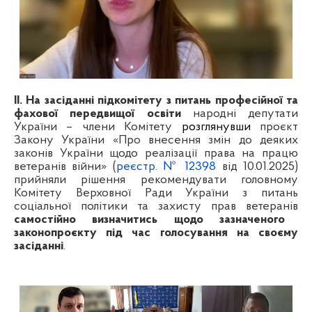
ІІ. На засіданні підкомітету з питань професійної та
фахової передвищої освіти
народні депутати
України – члени Комітету
розглянувши
проєкт
Закону України «Про внесення змін до деяких
законів України щодо реалізації права на працю
ветеранів війни» (
реєстр. №
12398
від 10.01.2025)
прийняли рішення рекомендувати
головному
Комітету Верховної Ради України з питань
соціальної політики та захисту прав ветеранів
самостійно визначитись щодо зазначеного
законопроєкту під час голосування на своєму
засіданні
.