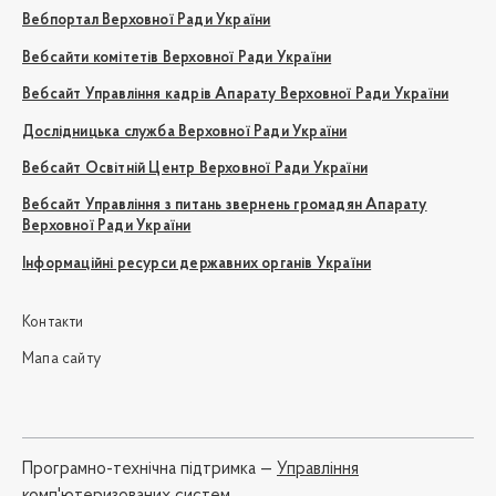
Вебпортал Верховної Ради України
Вебсайти комітетів Верховної Ради України
Вебсайт Управління кадрів Апарату Верховної Ради України
Дослідницька служба Верховної Ради України
Вебсайт Освітній Центр Верховної Ради України
Вебсайт Управління з питань звернень громадян Апарату
Верховної Ради України
Інформаційні ресурси державних органів України
Контакти
Мапа сайту
Програмно-технічна підтримка —
Управління
комп'ютеризованих систем