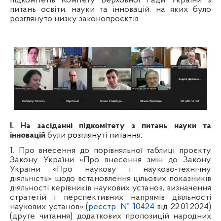
підкомітетів
Комітету Верховної Ради України з
питань освіти, науки та інновацій, на яких було
розглянуто низку законопроєктів.
І. На засіданні підкомітету з питань науки та
інновацій
були
розглянуті питання:
1. Про внесення до порівняльної таблиці проєкту
Закону України «Про внесення змін до Закону
України «Про наукову і науково-технічну
діяльність» щодо встановлення цільових показників
діяльності керівників наукових установ, визначення
стратегій і перспективних напрямів діяльності
наукових установ» (
реєстр. № 10424
від 22.01.2024)
(друге читання) додаткових пропозицій народних