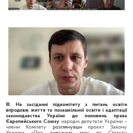
ІІІ. На засіданні підкомітету з питань освіти
впродовж життя та позашкільної освіти і адаптації
законодавства України до положень права
Європейського Союзу
народні депутати України –
члени Комітету
розглянувши
проєкт Закону
України
«Про внесення змін до Статуту