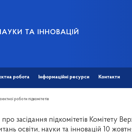
НАУКИ ТА ІННОВАЦІЙ
єктна робота
Інформаційні ресурси
Контакти
оектної роботи підкомітетів
 про засідання підкомітетів Комітету Вер
итань освіти, науки та інновацій 10 жовт