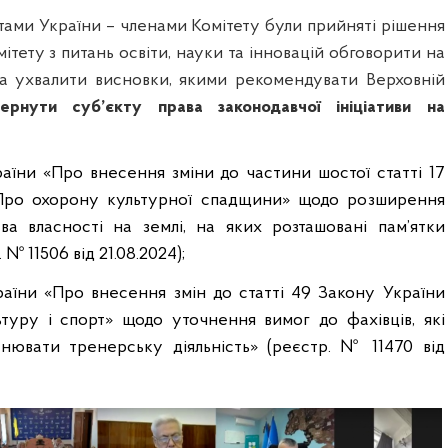
ами України – членами Комітету були прийняті рішення
тету з питань освіти, науки та інновацій обговорити на
та ухвалити висновки, якими рекомендувати Верховній
вернути суб’єкту права законодавчої ініціативи
на
аїни «Про внесення зміни до частини шостої статті 17
Про охорону культурної спадщини» щодо розширення
ава власності на землі, на яких розташовані пам
’
ятки
р. №
11506 від 21.08.2024);
аїни «Про внесення змін до статті 49 Закону України
туру і спорт» щодо уточнення вимог до фахівців, які
нювати тренерську діяльність» (реєстр. № 11470 від