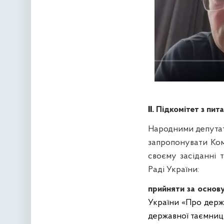
ІІ.
Підкомітет з пита
Народними депутат
запропонувати Комі
своєму засіданні 
Раді України
:
прийняти за основ
України «Про держ
державної таємниці»