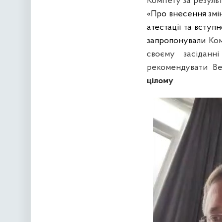
Комітету за резуль
«Про внесення змін
атестації та вступ
запропонували
Ком
своєму засіданн
рекомендувати Ве
цілому
.