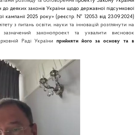
татами
розгляду
та обговорення
проекту Закону України
 до деяких законів України щодо державної підсумкової
ної кампанії 2025 року» (реєстр. № 12053 від 23.09.2024)
ітету з питань освіти, науки та інновацій розглянути на
і зазначений законопроект та ухвалити висновок
рховній Раді України
прийняти його
за основу та в