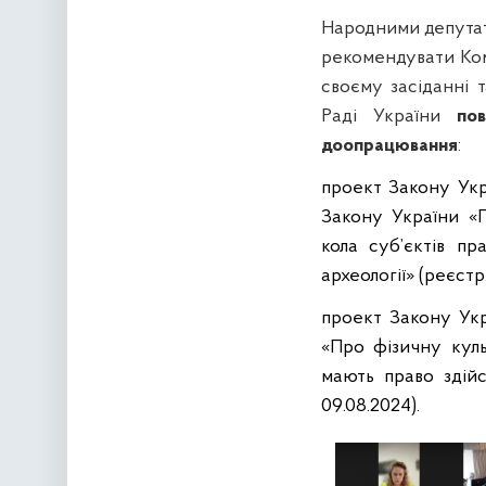
Народними депутат
рекомендувати Комі
своєму засіданні 
Раді України
по
доопрацювання
:
проект Закону Укр
Закону України «
кола суб
’
єктів пр
археології» (реєст
проект Закону Укр
«Про фізичну куль
мають право здійс
09.08.2024).