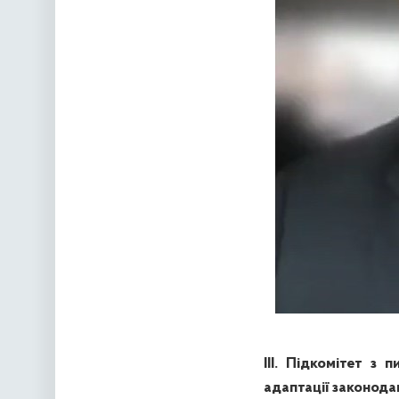
ІІІ. Підкомітет з 
адаптації законод