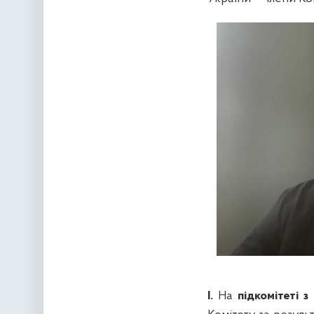
І.
На
підкомітеті з