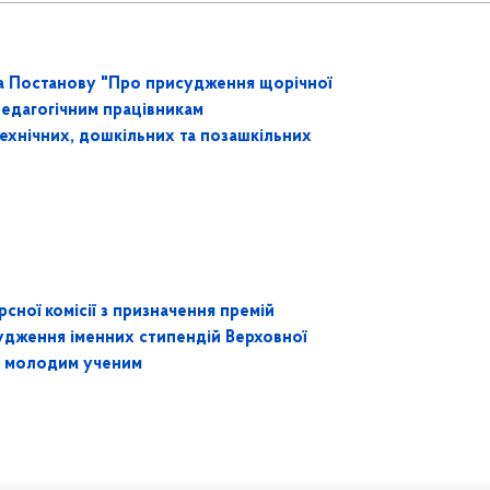
ла Постанову "Про присудження щорічної
педагогічним працівникам
технічних, дошкільних та позашкільних
сної комісії з призначення премій
судження іменних стипендій Верховної
м молодим ученим