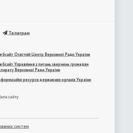
Телеграм
ебсайт Освітній Центр Верховної Ради України
ебсайт Управління з питань звернень громадян
парату Верховної Ради України
нформаційні ресурси державних органів України
апа сайту
ованих систем