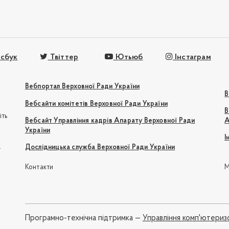
сбук
Твіттер
Ютьюб
Інстаграм
Вебпортал Верховної Ради України
В
Вебсайти комітетів Верховної Ради України
В
іть
Вебсайт Управління кадрів Апарату Верховної Ради
А
України
І
e
Дослідницька служба Верховної Ради України
Контакти
М
Програмно-технічна підтримка —
Управління комп'ютериз