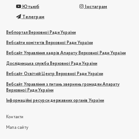
Ютьюб
Інстаграм
Телеграм
Вебпортал Верховної Ради України
Вебсайти комітетів Верховної Ради України
Вебсайт Управління кадрів Апарату Верховної Ради України
Дослідницька служба Верховної Ради України
Вебсайт Освітній Центр Верховної Ради України
Вебсайт Управління з питань звернень громадян Апарату
Верховної Ради України
Інформаційні ресурси державних органів України
Контакти
Мапа сайту