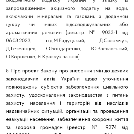
Бюджетного кодексу України у зв’язку із
запровадженням акцизного податку на води,
включаючи мінеральні та газовані, з доданням
цукру чи інших підсолоджувальних або
ароматичних речовин (реєстр. №
9033-1 від
06.03.2023,
н.д.М.Радуцький, Д.Соломчук,
Д.Гетманцев, О.Бондаренко, Ю.Заславський,
О.Корнієнко, Є.Кравчук та інші
).
5. Про проект Закону про внесення змін до деяких
законодавчих актів України щодо уточнення
повноважень суб’єктів забезпечення цивільного
захисту, удосконалення законодавства з питань
захисту населення і територій від наслідків
надзвичайних ситуацій, організації та проведення
евакуації населення, забезпечення охорони життя
та здоров’я громадян (реєстр. №
9274 від