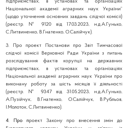
підприємствах, в установах та організаціях
Національної академії аграрних наук України”
(щодо уточнення основних завдань слідчої комісії)
(реєстр. №
9120 від 17.03.2023,
н.д.А.Гунько,
С.Литвиненко, В.Гнатенко, О.Салійчук
).
3. Про проект Постанови про Звіт Тимчасової
слідчої комісії Верховної Ради України з питань
розслідування фактів корупції на державних
підприємствах, в установах та організаціях
Національної академії аграрних наук України про
виконану роботу за шість місяців її діяльності
(реєстр. №
9347 від 31.05.2023,
н.д.А.Гунько,
А.Пузійчук, В.Гнатенко, О.Салійчук, В.Рубльов,
І.Молоток, С.Литвиненко
).
4. Про п
роект Закону про внесення змін до