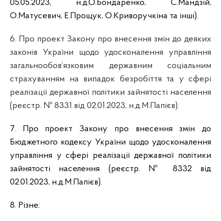
05.05.2023,
н.д.О.Бондаренко, С.Мандзій,
О.Матусевич, Е.Прощук, О.Криворучкіна та інші
).
6. Про проект Закону про внесення змін до деяких
законів України щодо удосконалення управління
загальнообов’язковим державним соціальним
страхуванням на випадок безробіття та у сфері
реалізації державної політики зайнятості населення
(реєстр. №
8331 від 02.01.2023,
н.д.М.Папієв
).
7. Про проект Закону про внесення змін до
Бюджетного кодексу України щодо удосконалення
управління у сфері реалізації державної політики
зайнятості населення (реєстр. №
8332 від
02.01.2023,
н.д.М.Папієв
).
8. Різне: