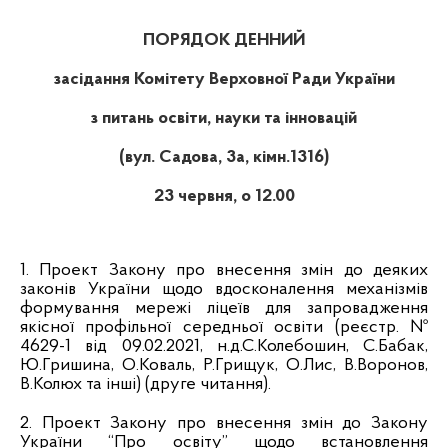
ПОРЯДОК ДЕННИЙ
засідання Комітету Верховної Ради України
з питань освіти, науки та інновацій
(вул. Садова, 3а
, кімн.1316)
23 червня,
о 12.00
1. Проект Закону про внесення змін до деяких
законів України щодо вдосконалення механізмів
формування мережі ліцеїв для запровадження
якісної профільної середньої освіти (реєстр. №
4629-1 від 09.02.2021,
н.д.С.Колебошин, С.Бабак,
Ю.Гришина, О.Коваль, Р.Грищук, О.Лис, В.Воронов,
В.Колюх та інші) (друге читання).
2.
Проект Закону про внесення змін до Закону
України “Про освіту” щодо встановлення