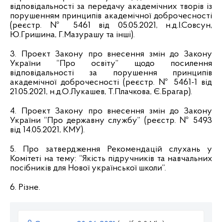
відповідальності за передачу академічних творів із
порушенням принципів академічної доброчесності
(реєстр. №
5461 від 05.05.2021,
н.д.І.Совсун,
Ю.Гришина, Г.Мазурашу та інші
).
3. Проект Закону про внесення змін до Закону
України “Про освіту” щодо посилення
відповідальності за порушення принципів
академічної доброчесності (реєстр. №
5461-1 від
21.05.2021, н.д.О.Лукашев, Т.Плачкова, Є.Брагар).
4.
Проект Закону про внесення змін до Закону
України “Про державну службу”
(реєстр. № 5493
від 14.05.2021, К
МУ
).
5. Про
затвердження Рекомендацій слухань у
Комітеті на тему:
“
Якість підручників та навчальних
посібників для Нової української школи”.
6. Різне.